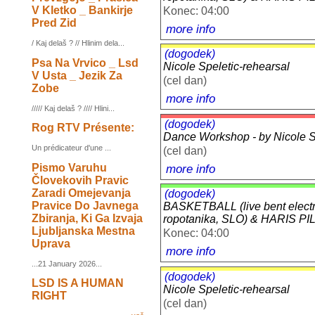
V Kletko _ Bankirje
Konec: 04:00
Pred Zid
more info
/ Kaj delaš ? // Hlinim dela...
(dogodek)
Psa Na Vrvico _ Lsd
Nicole Speletic-rehearsal
V Usta _ Jezik Za
(cel dan)
Zobe
more info
///// Kaj delaš ? //// Hlini...
(dogodek)
Rog RTV Présente:
Dance Workshop - by Nicole Sp
Un prédicateur d'une ...
(cel dan)
Pismo Varuhu
more info
Človekovih Pravic
Zaradi Omejevanja
(dogodek)
Pravice Do Javnega
BASKETBALL (live bent elect
Zbiranja, Ki Ga Izvaja
ropotanika, SLO) & HARIS P
Ljubljanska Mestna
Konec: 04:00
Uprava
more info
...21 January 2026...
(dogodek)
LSD IS A HUMAN
Nicole Speletic-rehearsal
RIGHT
(cel dan)