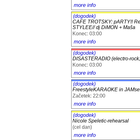
more info
(dogodek)
CAFE TROTSKY: pARTY!! Reg
STYLEE// dj DiMON + Maša
Konec: 03:00
more info
(dogodek)
DISASTERADIO (electro-rock, d
Konec: 03:00
more info
(dogodek)
FreestyleKARAOKE in JAMsess
Začetek: 22:00
more info
(dogodek)
Nicole Speletic-rehearsal
(cel dan)
more info