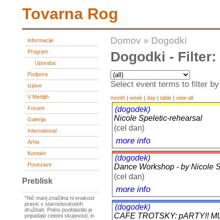
Tovarna Rog
Domov
»
Dogodki
Informacije
Program
Dogodki - Filter
Uporaba
Podpora
Select event terms to filter by
Izjave
V Medijih
month
|
week
|
day
|
table
|
view all
(dogodek)
Forumi
Nicole Speletic-rehearsal
Galerija
(cel dan)
International
more info
Arhiv
Kontakt
(dogodek)
Povezave
Dance Workshop - by Nicole Sp
(cel dan)
Preblisk
more info
"Nič manj značilna ni enakost
pravic v staroslovanskih
(dogodek)
družbah. Polno pooblastilo je
CAFE TROTSKY: pARTY!! M
pripadalo celotni skupnosti, in