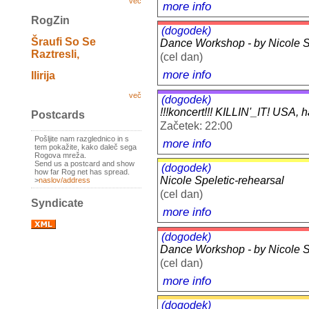
več
more info
RogZin
(dogodek)
Šraufi So Se
Dance Workshop - by Nicole Sp
Raztresli,
(cel dan)
more info
Ilirija
več
(dogodek)
!!!koncert!!! KILLIN'_IT! USA,
Postcards
Začetek: 22:00
Pošljite nam razglednico in s
more info
tem pokažite, kako daleč sega
Rogova mreža.
Send us a postcard and show
(dogodek)
how far Rog net has spread.
Nicole Speletic-rehearsal
>
naslov/address
(cel dan)
Syndicate
more info
(dogodek)
Dance Workshop - by Nicole Sp
(cel dan)
more info
(dogodek)