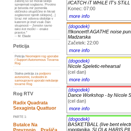
zatorej so se morali sklepi
//CATCH iT WHiLE IT's STiLL
sprejemati soglasno. Prvotno
Konec: 07:00
je beseda
mir
pomenila
občinsko
skupščino
in hkrati
more info
soglasnost
njenih sklepov[...]
Izraz
mir
odseva obdobje v
katerem je imel vsak član
skupnosti --
ženske ravno
(dogodek)
tako kot moški
-- enake
!!!koncert!! AGATHE noise pu
pravice."
-- M. Eliade
Madzarska
Začetek: 22:00
Peticija
more info
Peticija
Neomejeni rog uporabe
/ Support Autonomous Tovarna
(dogodek)
Rog
Nicole Speletic-rehearsal
(cel dan)
Stalna peticija za
podporo
avtonomni, svobodni in
more info
samoupravni uporabi nekdanje
tovarne Rog
(dogodek)
Rog RTV
Dance Workshop - by Nicole Sp
(cel dan)
Radix Quadrata
more info
Sexaginta Quattuor
PARTE 1:
(dogodek)
BASKETBALL (live bent elect
Butalce Na
ropotanika, SLO) & HARIS P
Prevzgojo _ Prašiča