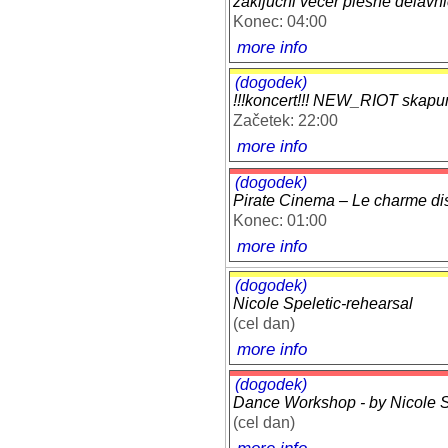
zaključni večer plesne delavn
Konec: 04:00
more info
(dogodek)
!!!koncert!!! NEW_RIOT ska
Začetek: 22:00
more info
(dogodek)
Pirate Cinema – Le charme dis
Konec: 01:00
more info
(dogodek)
Nicole Speletic-rehearsal
(cel dan)
more info
(dogodek)
Dance Workshop - by Nicole Sp
(cel dan)