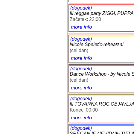
(dogodek)
!!! reggae party ZIGGI, P
Začetek: 22:00
more info
(dogodek)
Nicole Speletic-rehearsal
(cel dan)
more info
(dogodek)
Dance Workshop - by Nicole Sp
(cel dan)
more info
(dogodek)
!!! TOVARNA ROG OBJAVLJA: 
Konec: 00:00
more info
(dogodek)
SREČANJE NEVIDNIH DELA