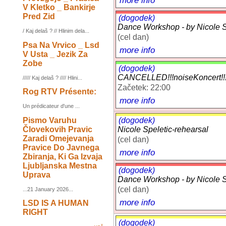
V Kletko _ Bankirje
Pred Zid
(dogodek)
Dance Workshop - by Nicole Sp
/ Kaj delaš ? // Hlinim dela...
(cel dan)
Psa Na Vrvico _ Lsd
more info
V Usta _ Jezik Za
Zobe
(dogodek)
CANCELLED!!!noiseKoncert
///// Kaj delaš ? //// Hlini...
Začetek: 22:00
Rog RTV Présente:
more info
Un prédicateur d'une ...
Pismo Varuhu
(dogodek)
Človekovih Pravic
Nicole Speletic-rehearsal
Zaradi Omejevanja
(cel dan)
Pravice Do Javnega
more info
Zbiranja, Ki Ga Izvaja
Ljubljanska Mestna
(dogodek)
Uprava
Dance Workshop - by Nicole Sp
(cel dan)
...21 January 2026...
more info
LSD IS A HUMAN
RIGHT
(dogodek)