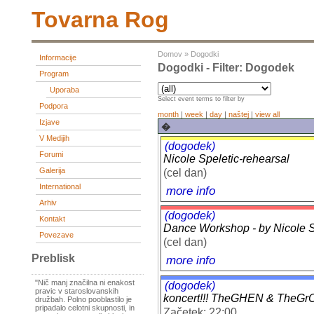
Tovarna Rog
Domov
»
Dogodki
Informacije
Dogodki - Filter: Dogodek
Program
Uporaba
Select event terms to filter by
Podpora
month
|
week
|
day
|
naštej
|
view all
Izjave
�
V Medijih
(dogodek)
Forumi
Nicole Speletic-rehearsal
Galerija
(cel dan)
International
more info
Arhiv
(dogodek)
Kontakt
Dance Workshop - by Nicole Sp
Povezave
(cel dan)
Preblisk
more info
"Nič manj značilna ni enakost
(dogodek)
pravic v staroslovanskih
koncert!!! TheGHEN & TheGr
družbah. Polno pooblastilo je
pripadalo celotni skupnosti, in
Začetek: 22:00