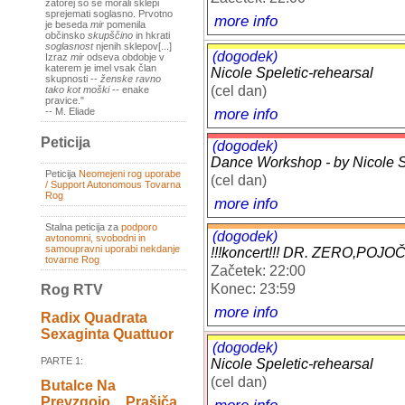
zatorej so se morali sklepi
sprejemati soglasno. Prvotno
more info
je beseda
mir
pomenila
občinsko
skupščino
in hkrati
soglasnost
njenih sklepov[...]
(dogodek)
Izraz
mir
odseva obdobje v
katerem je imel vsak član
Nicole Speletic-rehearsal
skupnosti --
ženske ravno
(cel dan)
tako kot moški
-- enake
pravice."
more info
-- M. Eliade
Peticija
(dogodek)
Dance Workshop - by Nicole Sp
Peticija
Neomejeni rog uporabe
(cel dan)
/ Support Autonomous Tovarna
Rog
more info
Stalna peticija za
podporo
(dogodek)
avtonomni, svobodni in
samoupravni uporabi nekdanje
!!!koncert!!! DR. ZERO,PO
tovarne Rog
Začetek: 22:00
Konec: 23:59
Rog RTV
more info
Radix Quadrata
Sexaginta Quattuor
(dogodek)
PARTE 1:
Nicole Speletic-rehearsal
(cel dan)
Butalce Na
Prevzgojo _ Prašiča
more info