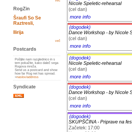
več
Nicole Speletic-rehearsal
RogZin
(cel dan)
more info
Šraufi So Se
Raztresli,
(dogodek)
Ilirija
Dance Workshop - by Nicole Sp
(cel dan)
več
more info
Postcards
(dogodek)
Pošljite nam razglednico in s
Nicole Speletic-rehearsal
tem pokažite, kako daleč sega
Rogova mreža.
(cel dan)
Send us a postcard and show
how far Rog net has spread.
more info
>
naslov/address
Syndicate
(dogodek)
Dance Workshop - by Nicole Sp
(cel dan)
more info
(dogodek)
SKUPŠČINA - Priprave na festi
Začetek: 17:00