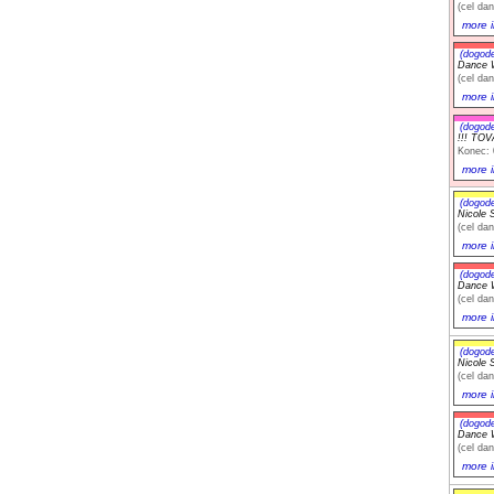
(cel dan
more i
(dogod
Dance W
(cel dan
more i
(dogod
!!! TO
Konec: 
more i
(dogod
Nicole S
(cel dan
more i
(dogod
Dance W
(cel dan
more i
(dogod
Nicole S
(cel dan
more i
(dogod
Dance W
(cel dan
more i