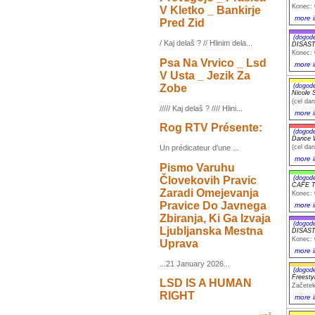
Konec: 
V Kletko _ Bankirje
more i
Pred Zid
(dogod
/ Kaj delaš ? // Hlinim dela...
DISASTE
Konec: 
Psa Na Vrvico _ Lsd
more i
V Usta _ Jezik Za
Zobe
(dogod
Nicole S
(cel dan
///// Kaj delaš ? //// Hlini...
more i
Rog RTV Présente:
(dogod
Dance W
(cel dan
Un prédicateur d'une ...
more i
Pismo Varuhu
Človekovih Pravic
(dogod
CAFE T
Zaradi Omejevanja
Konec: 
Pravice Do Javnega
more i
Zbiranja, Ki Ga Izvaja
(dogod
Ljubljanska Mestna
DISASTE
Konec: 
Uprava
more i
...21 January 2026...
(dogod
Freesty
LSD IS A HUMAN
Začetek
RIGHT
more i