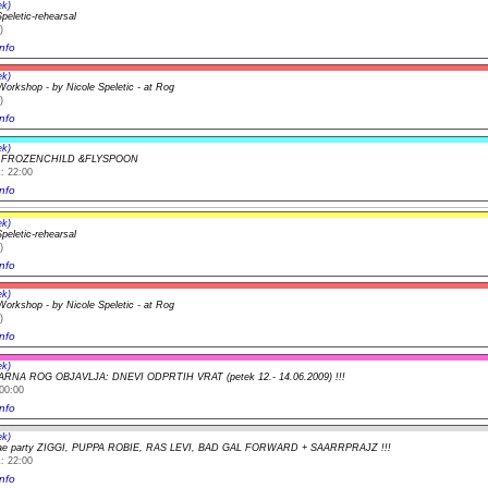
ek)
peletic-rehearsal
)
nfo
ek)
orkshop - by Nicole Speletic - at Rog
)
nfo
ek)
t FROZENCHILD &FLYSPOON
: 22:00
nfo
ek)
peletic-rehearsal
)
nfo
ek)
orkshop - by Nicole Speletic - at Rog
)
nfo
ek)
VARNA ROG OBJAVLJA: DNEVI ODPRTIH VRAT (petek 12.- 14.06.2009) !!!
00:00
nfo
ek)
ggae party ZIGGI, PUPPA ROBIE, RAS LEVI, BAD GAL FORWARD + SAARRPRAJZ !!!
: 22:00
nfo