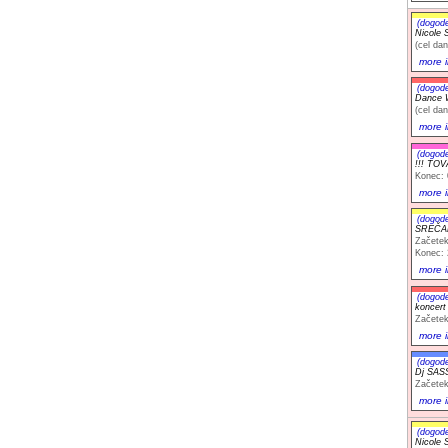
(dogod
Nicole S
(cel dan
more i
(dogod
Dance W
(cel dan
more i
(dogod
!!! TO
Konec: 
more i
(dogod
SREČA
Začetek
Konec: 
more i
(dogod
koncer
Začetek
more i
(dogod
Dj SASS
Začetek
more i
(dogod
Nicole S