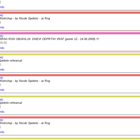
)
nfo
ek)
orkshop - by Nicole Speletic - at Rog
)
nfo
ek)
VARNA ROG OBJAVLJA: DNEVI ODPRTIH VRAT (petek 12.- 14.06.2009) !!!
00:00
nfo
ek)
peletic-rehearsal
)
nfo
ek)
orkshop - by Nicole Speletic - at Rog
)
nfo
ek)
peletic-rehearsal
)
nfo
ek)
orkshop - by Nicole Speletic - at Rog
)
nfo