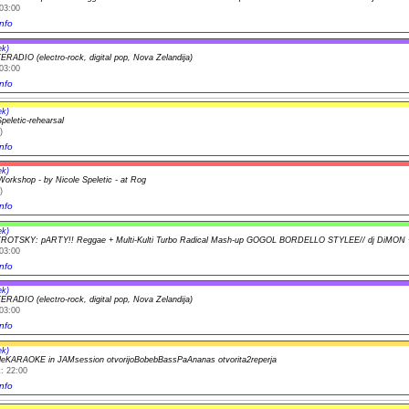
03:00
nfo
ek)
RADIO (electro-rock, digital pop, Nova Zelandija)
03:00
nfo
ek)
peletic-rehearsal
)
nfo
ek)
orkshop - by Nicole Speletic - at Rog
)
nfo
ek)
ROTSKY: pARTY!! Reggae + Multi-Kulti Turbo Radical Mash-up GOGOL BORDELLO STYLEE// dj DiMON
03:00
nfo
ek)
RADIO (electro-rock, digital pop, Nova Zelandija)
03:00
nfo
ek)
leKARAOKE in JAMsession otvorijoBobebBassPaAnanas otvorita2reperja
: 22:00
nfo