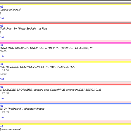
ek)
peletic-rehearsal
)
nfo
ek)
orkshop - by Nicole Speletic - at Rog
)
nfo
ek)
VARNA ROG OBJAVLJA: DNEVI ODPRTIH VRAT (petek 12.- 14.06.2009) !!!
00:00
nfo
ek)
NJE NEVIDNIH DELAVCEV SVETA IN IWW RASPALJOTKA
: 19:00
23:00
nfo
ek)
t MENENDES BROTHERS, posebni gost ČapacPRLE pokoncertuDjSASSO(01.01h)
: 22:00
nfo
ek)
O OnTheGround!!! (deeptech/house)
: 23:59
nfo
ek)
peletic-rehearsal