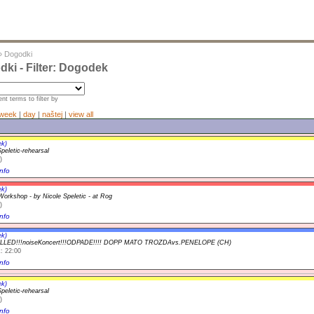
»
Dogodki
ki - Filter: Dogodek
nt terms to filter by
week
|
day
|
naštej
|
view all
ek)
peletic-rehearsal
)
nfo
ek)
orkshop - by Nicole Speletic - at Rog
)
nfo
ek)
LED!!!noiseKoncert!!!ODPADE!!!! DOPP MATO TROZDAvs.PENELOPE (CH)
: 22:00
nfo
ek)
peletic-rehearsal
)
nfo