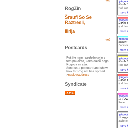
več
(dogod
Nicole S
RogZin
(cel dan
more i
Šraufi So Se
(dogod
Raztresli,
Dance W
(cel dan
Ilirija
more i
(dogod
več
koncer
Začetek
Postcards
more i
Pošljite nam razglednico in s
(dogod
tem pokažite, kako daleč sega
Nicole S
Rogova mreža.
(cel dan
Send us a postcard and show
more i
how far Rog net has spread.
>
naslov/address
(dogod
Dance W
Syndicate
(cel dan
more i
(dogod
!!! TO
Konec: 
more i
(dogod
!!! re
Začetek
more i