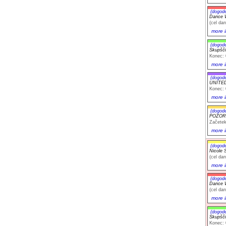
(dogod
Dance W
(cel dan
more i
(dogod
Skupščin
Konec: 
more i
(dogod
UNITE
Konec: 
more i
(dogod
POZOR -
Začetek
more i
(dogod
Nicole S
(cel dan
more i
(dogod
Dance W
(cel dan
more i
(dogod
Skupščin
Konec: 