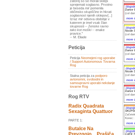
zatorej so se morali sklepi
sprejemati soglasno. Prvotno
(dogod
je beseda
mir
pomenila
Dance W
občinsko
skupščino
in hkrati
(cel dan
soglasnost
njenih sklepov[...]
more i
Izraz
mir
odseva obdobje v
katerem je imel vsak član
skupnosti --
ženske ravno
(dogod
tako kot moški
-- enake
Nicole S
pravice."
(cel dan
-- M. Eliade
more i
Peticija
(dogod
Dance W
(cel dan
Peticija
Neomejeni rog uporabe
more i
/ Support Autonomous Tovarna
Rog
(dogod
Nicole S
(cel dan
Stalna peticija za
podporo
avtonomni, svobodni in
more i
samoupravni uporabi nekdanje
tovarne Rog
(dogod
Dance W
(cel dan
Rog RTV
more i
Radix Quadrata
(dogod
Sexaginta Quattuor
SKUPŠČI
Začetek
Konec: 
PARTE 1:
more i
Butalce Na
(dogod
Prevzgojo _ Prašiča
CAFE T