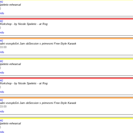
ek)
peletic-rehearsal
)
nfo
ek)
orkshop - by Nicole Speletic - at Rog
)
nfo
ek)
onalni vsesplošni Jam obSession s primesmi Free-Style Karaok
03:00
nfo
ek)
peletic-rehearsal
)
nfo
ek)
orkshop - by Nicole Speletic - at Rog
)
nfo
ek)
onalni vsesplošni Jam obSession s primesmi Free-Style Karaok
03:00
nfo
ek)
peletic-rehearsal
)
nfo