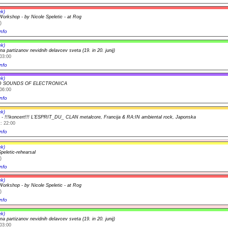
ek)
orkshop - by Nicole Speletic - at Rog
)
nfo
ek)
a partizanov nevidnih delavcev sveta (19. in 20. junij)
03:00
nfo
ek)
D SOUNDS OF ELECTRONICA
06:00
nfo
ek)
 !!!koncert!!! L'ESPRIT_DU_ CLAN metalcore, Francija & RA:IN ambiental rock, Japonska
: 22:00
nfo
ek)
peletic-rehearsal
)
nfo
ek)
orkshop - by Nicole Speletic - at Rog
)
nfo
ek)
a partizanov nevidnih delavcev sveta (19. in 20. junij)
03:00