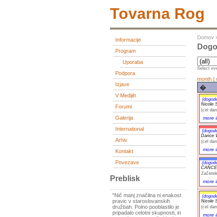
Tovarna Rog
Domov
Informacije
Dogod
Program
Uporaba
Select eve
Podpora
month
|
Izjave
�
V Medijih
(dogod
Nicole S
Forumi
(cel dan
Galerija
more i
International
(dogod
Dance W
Arhiv
(cel dan
more i
Kontakt
Povezave
(dogod
CANCEL
Začetek
Preblisk
more i
"Nič manj značilna ni enakost
(dogod
pravic v staroslovanskih
Nicole S
družbah. Polno pooblastilo je
(cel dan
pripadalo celotni skupnosti, in
more i