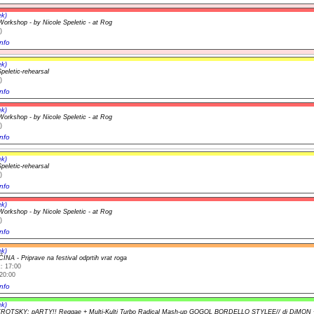
ek)
orkshop - by Nicole Speletic - at Rog
)
nfo
ek)
peletic-rehearsal
)
nfo
ek)
orkshop - by Nicole Speletic - at Rog
)
nfo
ek)
peletic-rehearsal
)
nfo
ek)
orkshop - by Nicole Speletic - at Rog
)
nfo
ek)
NA - Priprave na festival odprtih vrat roga
: 17:00
20:00
nfo
ek)
ROTSKY: pARTY!! Reggae + Multi-Kulti Turbo Radical Mash-up GOGOL BORDELLO STYLEE// dj DiMON