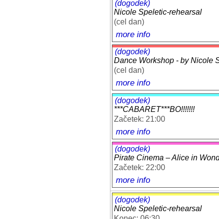
(dogodek)
Nicole Speletic-rehearsal
(cel dan)
more info
(dogodek)
Dance Workshop - by Nicole Sp
(cel dan)
more info
(dogodek)
***CABARET***BO!!!!!!!
Začetek: 21:00
more info
(dogodek)
Pirate Cinema – Alice in Won
Začetek: 22:00
more info
(dogodek)
Nicole Speletic-rehearsal
Konec: 06:30