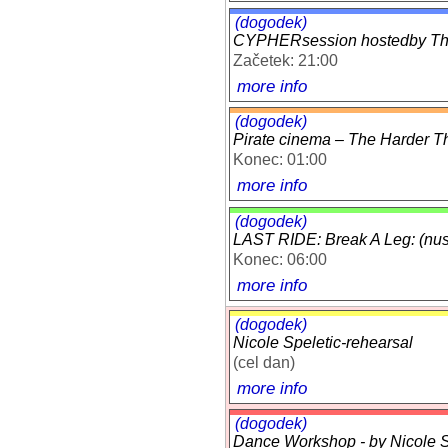
(dogodek)
CYPHERsession hostedby T
Začetek: 21:00
more info
(dogodek)
Pirate cinema – The Harder 
Konec: 01:00
more info
(dogodek)
LAST RIDE: Break A Leg: (nusk
Konec: 06:00
more info
(dogodek)
Nicole Speletic-rehearsal
(cel dan)
more info
(dogodek)
Dance Workshop - by Nicole Sp