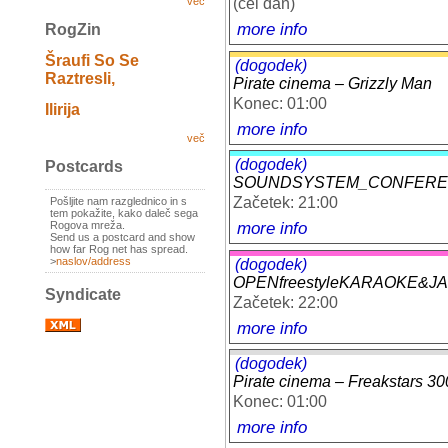
(cel dan)
več
more info
RogZin
Šraufi So Se
(dogodek)
Raztresli,
Pirate cinema – Grizzly Man
Konec: 01:00
Ilirija
more info
več
(dogodek)
Postcards
SOUNDSYSTEM_CONFERENCE
Začetek: 21:00
Pošljite nam razglednico in s
tem pokažite, kako daleč sega
more info
Rogova mreža.
Send us a postcard and show
how far Rog net has spread.
>
naslov/address
(dogodek)
OPENfreestyleKARAOKE&JA
Syndicate
Začetek: 22:00
more info
(dogodek)
Pirate cinema – Freakstars 30
Konec: 01:00
more info