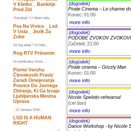
(dogodek)
V Kletko _ Bankirje
Pirate Cinema – Le charme dis
Pred Zid
Konec: 01:00
/ Kaj delaš ? // Hlinim dela...
more info
Psa Na Vrvico _ Lsd
V Usta _ Jezik Za
(dogodek)
Zobe
PODOBE ZVOKOV ZVOKOVI POD
Začetek: 21:00
///// Kaj delaš ? //// Hlini...
more info
Rog RTV Présente:
(dogodek)
Un prédicateur d'une ...
Pirate cinema – Grizzly Man
Pismo Varuhu
Konec: 01:00
Človekovih Pravic
more info
Zaradi Omejevanja
Pravice Do Javnega
Zbiranja, Ki Ga Izvaja
(dogodek)
Ljubljanska Mestna
Nicole Speletic-rehearsal
Uprava
(cel dan)
more info
...21 January 2026...
LSD IS A HUMAN
(dogodek)
RIGHT
Dance Workshop - by Nicole Sp