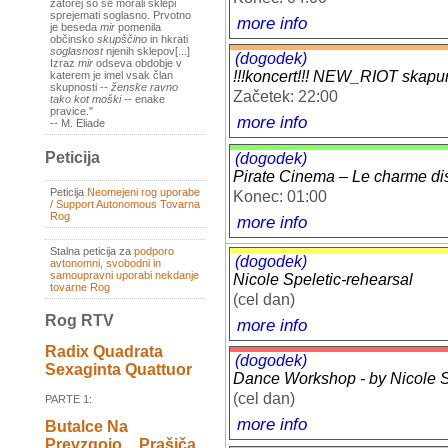
zatorej so se morali sklepi
sprejemati soglasno. Prvotno
more info
je beseda
mir
pomenila
občinsko
skupščino
in hkrati
soglasnost
njenih sklepov[...]
(dogodek)
Izraz
mir
odseva obdobje v
!!!koncert!!! NEW_RIOT ska
katerem je imel vsak član
skupnosti --
ženske ravno
Začetek: 22:00
tako kot moški
-- enake
pravice."
more info
-- M. Eliade
Peticija
(dogodek)
Pirate Cinema – Le charme dis
Peticija
Neomejeni rog uporabe
Konec: 01:00
/ Support Autonomous Tovarna
Rog
more info
Stalna peticija za
podporo
(dogodek)
avtonomni, svobodni in
samoupravni uporabi nekdanje
Nicole Speletic-rehearsal
tovarne Rog
(cel dan)
Rog RTV
more info
Radix Quadrata
(dogodek)
Sexaginta Quattuor
Dance Workshop - by Nicole Sp
(cel dan)
PARTE 1:
more info
Butalce Na
Prevzgojo _ Prašiča