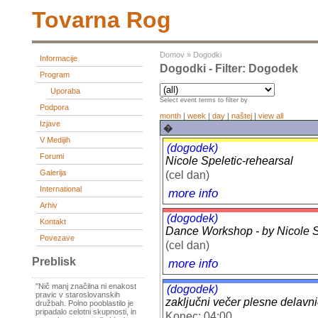
Tovarna Rog
Domov
»
Dogodki
Informacije
Dogodki - Filter: Dogodek
Program
Uporaba
Select event terms to filter by
Podpora
month
|
week
|
day
|
naštej
|
view all
Izjave
�
V Medijih
(dogodek)
Forumi
Nicole Speletic-rehearsal
Galerija
(cel dan)
International
more info
Arhiv
(dogodek)
Kontakt
Dance Workshop - by Nicole Sp
Povezave
(cel dan)
Preblisk
more info
"Nič manj značilna ni enakost
(dogodek)
pravic v staroslovanskih
zaključni večer plesne delavn
družbah. Polno pooblastilo je
pripadalo celotni skupnosti, in
Konec: 04:00