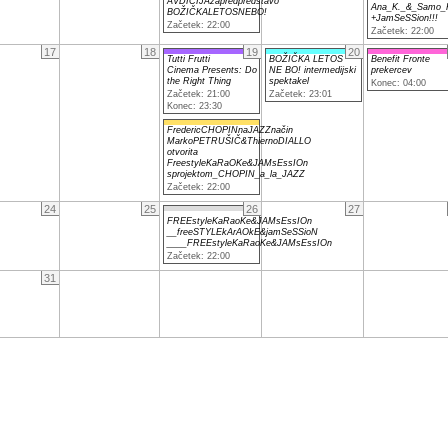
AVDICIJAzapredpredstavo
Ana_K._&_Samo_
BOŽIČKALETOSNEBO!
+JamSeSSion!!!
Začetek: 22:00
Začetek: 22:00
17
18
19
20
Tutti Frutti
BOŽIČKA LETOS
Benefit Fronte
Cinema Presents: Do
NE BO! intermedijski
prekercev
the Right Thing
spektakel
Konec: 04:00
Začetek: 21:00
Začetek: 23:01
Konec: 23:30
FredericCHOPINnaJAZZnačin
MarkoPETRUŠIČ&ThiernoDIALLO
otvorita
FreestyleKaRaOKe&JAMsEssIOn
sprojektom_CHOPIN_a_la_JAZZ
Začetek: 22:00
24
25
26
27
FREEstyleKaRaoKe&JAMsEssIOn
__freeSTYLEkArAOkE&jamSeSSioN
____FREEstyleKaRaoKe&JAMsEssIOn
Začetek: 22:00
31