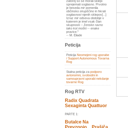
zatorej so se morali sklepi
sprejemati soglasno. Prvotno
je beseda
mir
pomenila
občinsko
skupščino
in hkrati
soglasnost
njenih sklepov[...]
Izraz
mir
odseva obdobje v
katerem je imel vsak član
skupnosti --
ženske ravno
tako kot moški
-- enake
pravice."
-- M. Eliade
Peticija
Peticija
Neomejeni rog uporabe
/ Support Autonomous Tovarna
Rog
Stalna peticija za
podporo
avtonomni, svobodni in
samoupravni uporabi nekdanje
tovarne Rog
Rog RTV
Radix Quadrata
Sexaginta Quattuor
PARTE 1:
Butalce Na
Prevzgojo _ Prašiča