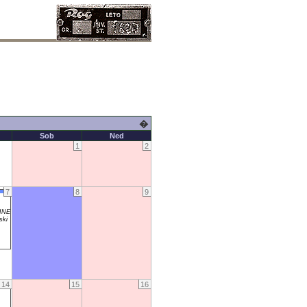
�
Sob
Ned
1
2
7
8
9
INE
ski
14
15
16