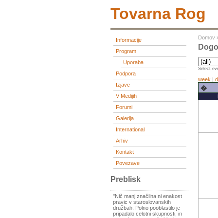
Tovarna Rog
Domov
Informacije
Dogod
Program
Uporaba
Select eve
Podpora
week
|
d
Izjave
�
V Medijih
Forumi
Galerija
International
Arhiv
Kontakt
Povezave
Preblisk
"Nič manj značilna ni enakost
pravic v staroslovanskih
družbah. Polno pooblastilo je
pripadalo celotni skupnosti, in