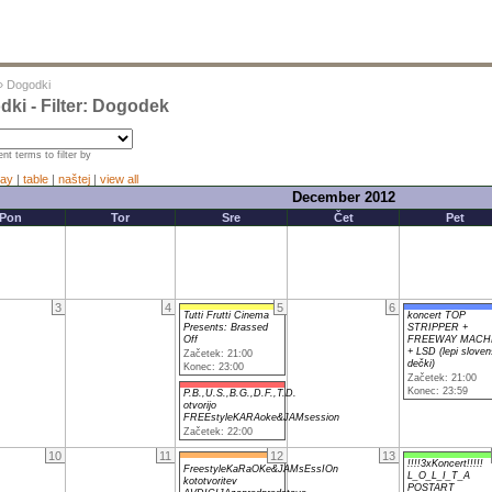
»
Dogodki
ki - Filter: Dogodek
nt terms to filter by
ay
|
table
|
naštej
|
view all
December 2012
Pon
Tor
Sre
Čet
Pet
3
4
5
6
Tutti Frutti Cinema
koncert TOP
Presents: Brassed
STRIPPER +
Off
FREEWAY MACH
+ LSD (lepi sloven
Začetek: 21:00
dečki)
Konec: 23:00
Začetek: 21:00
Konec: 23:59
P.B.,U.S.,B.G.,D.F.,T.D.
otvorijo
FREEstyleKARAoke&JAMsession
Začetek: 22:00
10
11
12
13
!!!!3xKoncert!!!!!
FreestyleKaRaOKe&JAMsEssIOn
L_O_L_I_T_A
kototvoritev
POSTART