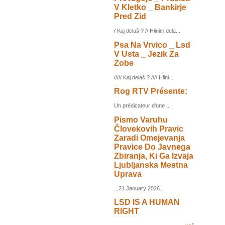
V Kletko _ Bankirje
Pred Zid
/ Kaj delaš ? // Hlinim dela...
Psa Na Vrvico _ Lsd
V Usta _ Jezik Za
Zobe
///// Kaj delaš ? //// Hlini...
Rog RTV Présente:
Un prédicateur d'une ...
Pismo Varuhu
Človekovih Pravic
Zaradi Omejevanja
Pravice Do Javnega
Zbiranja, Ki Ga Izvaja
Ljubljanska Mestna
Uprava
...21 January 2026...
LSD IS A HUMAN
RIGHT