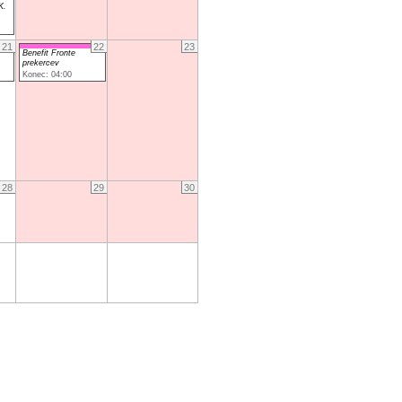
K.
21
22
23
Benefit Fronte
prekercev
Konec: 04:00
28
29
30