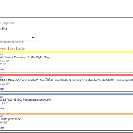
»
Dogodki
dki
nt terms to filter by
week
|
day
|
table
k)
utti Cinema Presents: Do the Right Thing
: 21:00
23:30
nfo
k)
icCHOPINnaJAZZnačin MarkoPETRUŠIČ&ThiernoDIALLO otvorita FreestyleKaRaOKe&JAMsEssIOn sproj
: 22:00
nfo
k)
 LETOS NE BO! intermedijski spektakel
: 23:01
nfo
k)
 Fronte prekercev
04:00
nfo