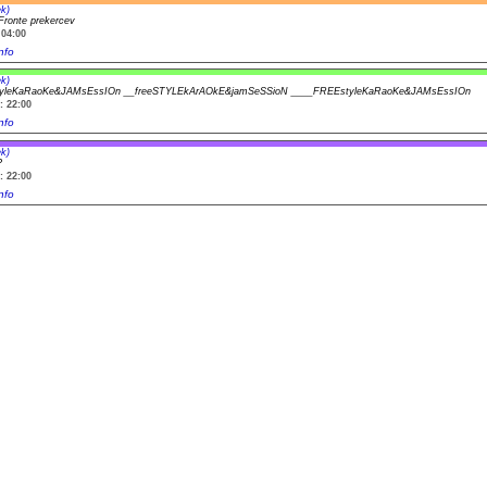
k)
 Fronte prekercev
04:00
nfo
k)
yleKaRaoKe&JAMsEssIOn __freeSTYLEkArAOkE&jamSeSSioN ____FREEstyleKaRaoKe&JAMsEssIOn
: 22:00
nfo
k)
?
: 22:00
nfo