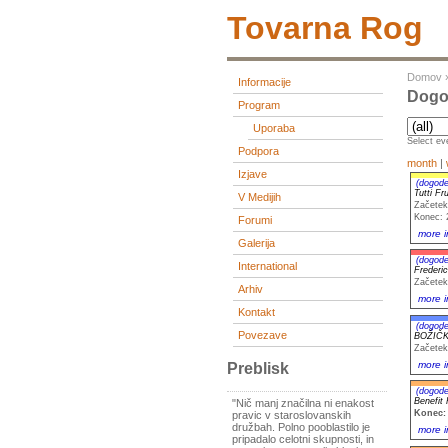
Tovarna Rog
Domov
Informacije
Dogo
Program
Uporaba
Select eve
Podpora
month
|
Izjave
(dogode
Tutti Fr
V Medijih
Začetek
Konec: 
Forumi
more i
Galerija
(dogode
International
Freder
Začetek
Arhiv
more i
Kontakt
(dogode
Povezave
BOŽIČKA
Začetek
more i
Preblisk
(dogode
Benefit
"Nič manj značilna ni enakost
Konec: 
pravic v staroslovanskih
družbah. Polno pooblastilo je
more i
pripadalo celotni skupnosti, in