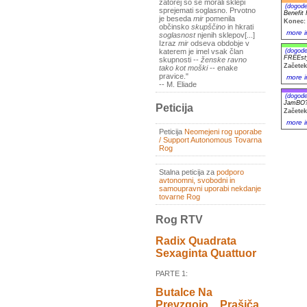
zatorej so se morali sklepi
(dogode
sprejemati soglasno. Prvotno
Benefit
je beseda
mir
pomenila
Konec: 
občinsko
skupščino
in hkrati
more i
soglasnost
njenih sklepov[...]
Izraz
mir
odseva obdobje v
(dogode
katerem je imel vsak član
FREEst
skupnosti --
ženske ravno
Začetek
tako kot moški
-- enake
pravice."
more i
-- M. Eliade
(dogode
JamBO
Peticija
Začetek
more i
Peticija
Neomejeni rog uporabe
/ Support Autonomous Tovarna
Rog
Stalna peticija za
podporo
avtonomni, svobodni in
samoupravni uporabi nekdanje
tovarne Rog
Rog RTV
Radix Quadrata
Sexaginta Quattuor
PARTE 1:
Butalce Na
Prevzgojo _ Prašiča