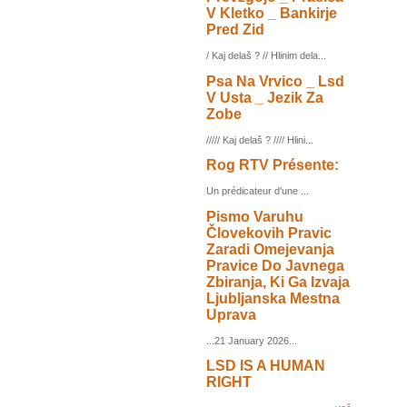
V Kletko _ Bankirje
Pred Zid
/ Kaj delaš ? // Hlinim dela...
Psa Na Vrvico _ Lsd
V Usta _ Jezik Za
Zobe
///// Kaj delaš ? //// Hlini...
Rog RTV Présente:
Un prédicateur d'une ...
Pismo Varuhu
Človekovih Pravic
Zaradi Omejevanja
Pravice Do Javnega
Zbiranja, Ki Ga Izvaja
Ljubljanska Mestna
Uprava
...21 January 2026...
LSD IS A HUMAN
RIGHT