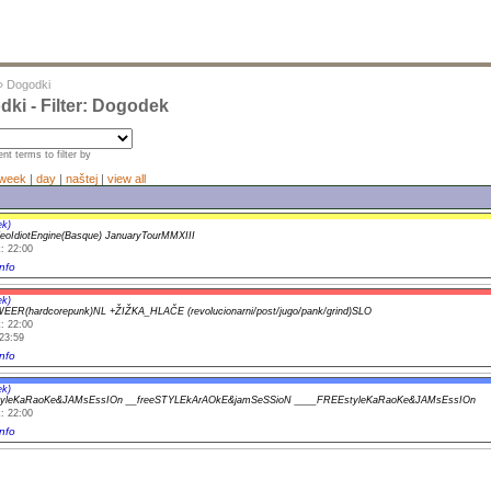
»
Dogodki
ki - Filter: Dogodek
nt terms to filter by
week
|
day
|
naštej
|
view all
ek)
: 22:00
nfo
ek)
ER(hardcorepunk)NL +ŽIŽKA_HLAČE (revolucionarni/post/jugo/pank/grind)SLO
: 22:00
23:59
nfo
ek)
yleKaRaoKe&JAMsEssIOn __freeSTYLEkArAOkE&jamSeSSioN ____FREEstyleKaRaoKe&JAMsEssIOn
: 22:00
nfo