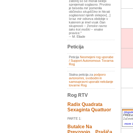
zatorej so se morali sklepi
sprejemati soglasno. Prvotno
je beseda
mir
pomenila
občinsko
skupščino
in hkrati
soglasnost
njenih sklepov[...]
Izraz
mir
odseva obdobje v
katerem je imel vsak član
skupnosti --
ženske ravno
tako kot moški
-- enake
pravice."
-- M. Eliade
Peticija
Peticija
Neomejeni rog uporabe
/ Support Autonomous Tovarna
Rog
Stalna peticija za
podporo
avtonomni, svobodni in
samoupravni uporabi nekdanje
tovarne Rog
Rog RTV
Radix Quadrata
Sexaginta Quattuor
(dogod
FREEst
PARTE 1:
Začetek
more i
Butalce Na
Prevzgojo _ Prašiča