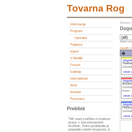
Tovarna Rog
Domov
Informacije
Dogod
Program
Uporaba
Select eve
Podpora
month
|
Izjave
�
V Medijih
(dogod
Forumi
Začetek
Galerija
more i
International
(dogod
NOODWE
Arhiv
Začetek
Konec: 
Kontakt
more i
Povezave
(dogod
FREEst
Preblisk
Začetek
more i
"Nič manj značilna ni enakost
pravic v staroslovanskih
družbah. Polno pooblastilo je
pripadalo celotni skupnosti, in