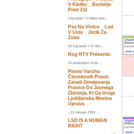
V Kletko _ Bankirje
Pred Zid
/ Kaj delaš ? // Hlinim dela...
Psa Na Vrvico _ Lsd
V Usta _ Jezik Za
Zobe
(dogod
Steame
///// Kaj delaš ? //// Hlini...
Začetek
more i
Rog RTV Présente:
Un prédicateur d'une ...
Pismo Varuhu
Človekovih Pravic
Zaradi Omejevanja
Pravice Do Javnega
Zbiranja, Ki Ga Izvaja
Ljubljanska Mestna
Uprava
...21 January 2026...
LSD IS A HUMAN
(dogod
FREEst
RIGHT
Začetek
more i