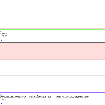
ek)
d:Noire
: 22:00
nfo
ek)
yleKaRaoKe&JAMsEssIOn __otvoritaŠLIK&dubYdub ____freeSTYLEkArAOkE&jamSeSSioN
: 22:00
nfo