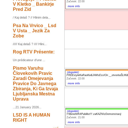
Začetek: 22:00
V Kletko _ Bankirje
more info
Pred Zid
/ Kaj delaš ? // Hlinim dela...
Psa Na Vrvico _ Lsd
V Usta _ Jezik Za
Zobe
///// Kaj delaš ? //// Hlini...
Rog RTV Présente:
Un prédicateur d'une ...
Pismo Varuhu
Človekovih Pravic
(dogodek)
FREEstyleKaRaoKe&JAMsEssIOn __otvoritaŠLIK
Zaradi Omejevanja
Začetek: 22:00
Pravice Do Javnega
more info
Zbiranja, Ki Ga Izvaja
Ljubljanska Mestna
Uprava
...21 January 2026...
(dogodek)
!!!BenefitRAPubilke!!! zaKAZNIzDemonstracij
LSD IS A HUMAN
Začetek: 21:00
RIGHT
more info