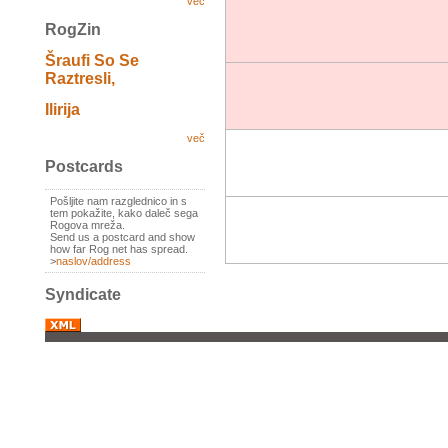
več
RogZin
Šraufi So Se
Raztresli,
Ilirija
več
Postcards
Pošljite nam razglednico in s
tem pokažite, kako daleč sega
Rogova mreža.
Send us a postcard and show
how far Rog net has spread.
>
naslov/address
Syndicate