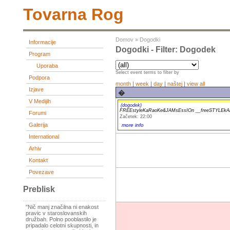
Tovarna Rog
Domov
»
Dogodki
Informacije
Dogodki - Filter: Dogodek
Program
Uporaba
Select event terms to filter by
Podpora
month
|
week
|
day
|
naštej
|
view all
Izjave
�
V Medijih
(dogodek)
FREEstyleKaRaoKe&JAMsEssIOn __freeSTYLEkA
Forumi
Začetek: 22:00
Galerija
more info
International
Arhiv
Kontakt
Povezave
Preblisk
"Nič manj značilna ni enakost
pravic v staroslovanskih
družbah. Polno pooblastilo je
pripadalo celotni skupnosti, in