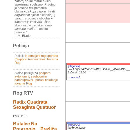
zatorej so se morali sklepi
sprejemati soglasno. Prvotno
je beseda
mir
pomenila
občinsko
skupščino
in hkrati
soglasnost
njenih sklepov[...]
Izraz
mir
odseva obdobje v
katerem je imel vsak član
skupnosti --
ženske ravno
tako kot moški
-- enake
pravice."
-- M. Eliade
Peticija
Peticija
Neomejeni rog uporabe
/ Support Autonomous Tovarna
Rog
(dogodek)
FREEstyleKaRaoKe&JAMsEssIOn __otvoriANA _
Začetek: 22:00
Stalna peticija za
podporo
avtonomni, svobodni in
more info
samoupravni uporabi nekdanje
tovarne Rog
Rog RTV
Radix Quadrata
Sexaginta Quattuor
PARTE 1:
Butalce Na
(dogodek)
Steamed:Noire
Prevzgojo _ Prašiča