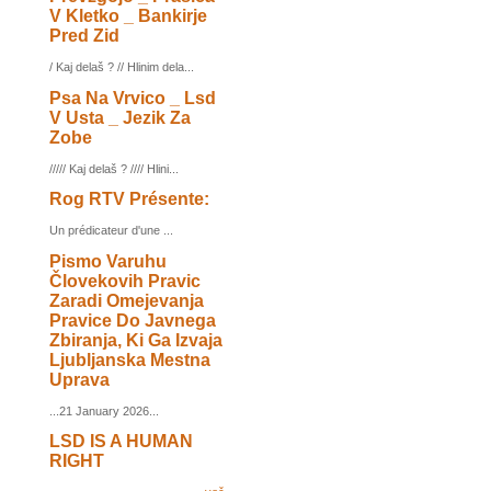
V Kletko _ Bankirje
Pred Zid
/ Kaj delaš ? // Hlinim dela...
Psa Na Vrvico _ Lsd
V Usta _ Jezik Za
Zobe
///// Kaj delaš ? //// Hlini...
Rog RTV Présente:
Un prédicateur d'une ...
Pismo Varuhu
Človekovih Pravic
Zaradi Omejevanja
Pravice Do Javnega
Zbiranja, Ki Ga Izvaja
Ljubljanska Mestna
Uprava
...21 January 2026...
LSD IS A HUMAN
RIGHT