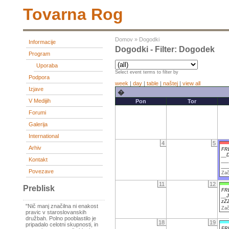
Tovarna Rog
Domov
»
Dogodki
Informacije
Dogodki - Filter: Dogodek
Program
Uporaba
Select event terms to filter by
Podpora
week
|
day
|
table
|
naštej
|
view all
Izjave
�
V Medijih
Pon
Tor
Forumi
Galerija
International
4
5
Arhiv
FR
__D
Kontakt
__
__
Povezave
Zač
11
12
Preblisk
FR
__
zZ
"Nič manj značilna ni enakost
Zač
pravic v staroslovanskih
družbah. Polno pooblastilo je
18
19
pripadalo celotni skupnosti, in
FR