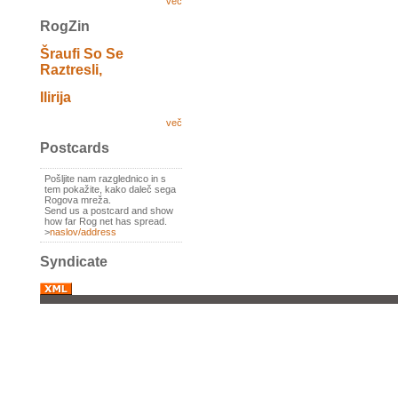
več
RogZin
Šraufi So Se
Raztresli,
Ilirija
več
Postcards
Pošljite nam razglednico in s
tem pokažite, kako daleč sega
Rogova mreža.
Send us a postcard and show
how far Rog net has spread.
>
naslov/address
Syndicate