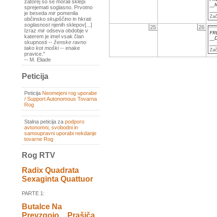
zatorej so se morali sklepi
__
sprejemati soglasno. Prvotno
__
je beseda
mir
pomenila
Zač
občinsko
skupščino
in hkrati
soglasnost
njenih sklepov[...]
25
26
Izraz
mir
odseva obdobje v
FR
katerem je imel vsak član
__D
skupnosti --
ženske ravno
__
tako kot moški
-- enake
Zač
pravice."
-- M. Eliade
Peticija
Peticija
Neomejeni rog uporabe
/ Support Autonomous Tovarna
Rog
Stalna peticija za
podporo
avtonomni, svobodni in
samoupravni uporabi nekdanje
tovarne Rog
Rog RTV
Radix Quadrata
Sexaginta Quattuor
PARTE 1:
Butalce Na
Prevzgojo _ Prašiča