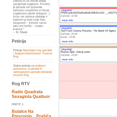
zatorej so se morali sklepi
sprejemati soglasno. Prvotno
je beseda
mir
pomenila
občinsko
skupščino
in hkrati
(dogodek)
FREEstyleJAZZkaRaoKe&JAMsEssIOn __JAZZ!?
soglasnost
njenih sklepov[...]
Začetek: 22:00
Izraz
mir
odseva obdobje v
katerem je imel vsak član
more info
skupnosti --
ženske ravno
tako kot moški
-- enake
(dogodek)
pravice."
Tutti Frutti Cinema Presents: The Battle Of Algiers
-- M. Eliade
Začetek: 20:30
Konec: 23:00
Peticija
more info
(dogodek)
Peticija
Neomejeni rog uporabe
Roman Šipić: Onkraj rutine
/ Support Autonomous Tovarna
Začetek: 23:00
Rog
more info
Stalna peticija za
podporo
avtonomni, svobodni in
samoupravni uporabi nekdanje
tovarne Rog
Rog RTV
Radix Quadrata
Sexaginta Quattuor
PARTE 1:
Butalce Na
Prevzgojo _ Prašiča