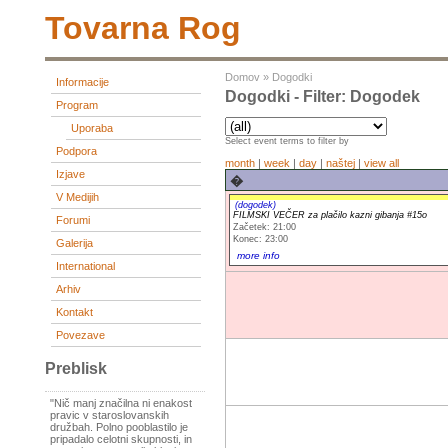
Tovarna Rog
Domov
»
Dogodki
Informacije
Dogodki - Filter: Dogodek
Program
Uporaba
Select event terms to filter by
Podpora
month
|
week
|
day
|
naštej
|
view all
Izjave
�
V Medijih
(dogodek)
FILMSKI VEČER za plačilo kazni gibanja #15o
Forumi
Začetek: 21:00
Konec: 23:00
Galerija
more info
International
Arhiv
Kontakt
Povezave
Preblisk
"Nič manj značilna ni enakost
pravic v staroslovanskih
družbah. Polno pooblastilo je
pripadalo celotni skupnosti, in