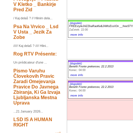
V Kletko _ Bankirje
Pred Zid
/ Kaj delaš ? // Hlinim dela...
(dogodek)
Psa Na Vrvico _ Lsd
FREEstyleJAZZkaRaoKe&JAMsEssIOn __freeST
Začetek: 22:00
V Usta _ Jezik Za
more info
Zobe
///// Kaj delaš ? //// Hlini...
Rog RTV Présente:
Un prédicateur d'une ...
(dogodek)
Benefit Fronte prekercev, 22.2.2013
Pismo Varuhu
Konec: 04:00
more info
Človekovih Pravic
Zaradi Omejevanja
(dogodek)
Pravice Do Javnega
Benefit Fronte prekercev, 22.2.2013
Konec: 04:00
Zbiranja, Ki Ga Izvaja
more info
Ljubljanska Mestna
Uprava
...21 January 2026...
LSD IS A HUMAN
RIGHT