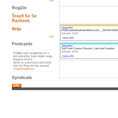
več
RogZin
Šraufi So Se
Raztresli,
(dogodek)
Ilirija
FREEstylekaRaoKe&JAMsEssIOn __DRUM'n'BASS
Začetek: 22:00
več
more info
Postcards
(dogodek)
Tutti Frutti Cinema Presents: Land and Freedom
Začetek: 20:30
Pošljite nam razglednico in s
more info
tem pokažite, kako daleč sega
Rogova mreža.
Send us a postcard and show
how far Rog net has spread.
>
naslov/address
Syndicate