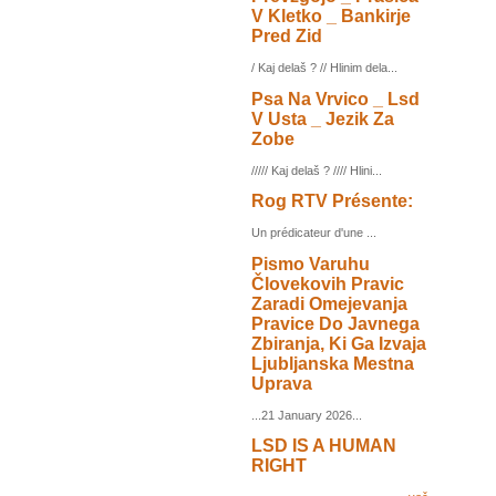
V Kletko _ Bankirje
Pred Zid
/ Kaj delaš ? // Hlinim dela...
Psa Na Vrvico _ Lsd
V Usta _ Jezik Za
Zobe
///// Kaj delaš ? //// Hlini...
Rog RTV Présente:
Un prédicateur d'une ...
Pismo Varuhu
Človekovih Pravic
Zaradi Omejevanja
Pravice Do Javnega
Zbiranja, Ki Ga Izvaja
Ljubljanska Mestna
Uprava
...21 January 2026...
LSD IS A HUMAN
RIGHT