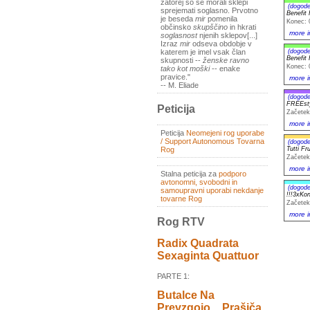
zatorej so se morali sklepi
(dogode
sprejemati soglasno. Prvotno
Benefit 
je beseda
mir
pomenila
Konec: 
občinsko
skupščino
in hkrati
more i
soglasnost
njenih sklepov[...]
Izraz
mir
odseva obdobje v
(dogode
katerem je imel vsak član
Benefit 
skupnosti --
ženske ravno
Konec: 
tako kot moški
-- enake
pravice."
more i
-- M. Eliade
(dogode
FREEst
Peticija
Začetek
more i
Peticija
Neomejeni rog uporabe
/ Support Autonomous Tovarna
(dogode
Rog
Tutti F
Začetek
more i
Stalna peticija za
podporo
avtonomni, svobodni in
(dogode
samoupravni uporabi nekdanje
!!!3xKo
tovarne Rog
Začetek
more i
Rog RTV
Radix Quadrata
Sexaginta Quattuor
PARTE 1:
Butalce Na
Prevzgojo _ Prašiča