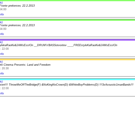
k)
Fronte prekercev, 22.2.2013
04:00
nfo
k)
Fronte prekercev, 22.2.2013
04:00
nfo
k)
ylekaRaoKe&JAMsEssIOn __DRUM'n'BASSotvoritev ____FREEstyleKaRaoKe&JAMsEssIOn
: 22:00
nfo
k)
rutti Cinema Presents: Land and Freedom
: 20:30
nfo
k)
ncert!!! ThrowMeOffTheBridge(F) &NoKingNoCrown(D) &WhiteBoyProblems(D) !!!3xAcoustic1manBands!!!
: 22:00
nfo