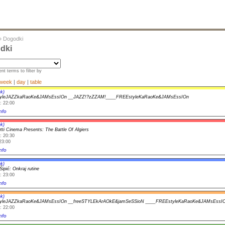
»
Dogodki
dki
nt terms to filter by
week
|
day
|
table
k)
yleJAZZkaRaoKe&JAMsEssIOn __JAZZ!?zZZAM!____FREEstyleKaRaoKe&JAMsEssIOn
: 22:00
nfo
k)
utti Cinema Presents: The Battle Of Algiers
: 20:30
23:00
nfo
k)
ipić: Onkraj rutine
: 23:00
nfo
k)
yleJAZZkaRaoKe&JAMsEssIOn __freeSTYLEkArAOkE&jamSeSSioN ____FREEstyleKaRaoKe&JAMsEssI
: 22:00
nfo