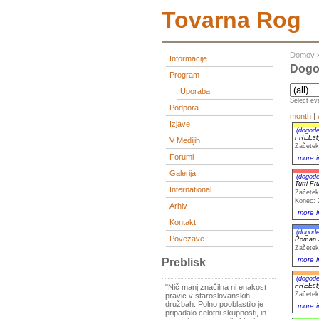
Tovarna Rog
Domov
Informacije
Dogo
Program
Uporaba
Select eve
Podpora
month
|
Izjave
(dogode
FREEst
V Medijih
Začetek
Forumi
more i
Galerija
(dogode
Tutti Fr
International
Začetek
Konec: 
Arhiv
more i
Kontakt
(dogode
Povezave
Roman Š
Začetek
more i
Preblisk
(dogode
FREEst
"Nič manj značilna ni enakost
Začetek
pravic v staroslovanskih
družbah. Polno pooblastilo je
more i
pripadalo celotni skupnosti, in