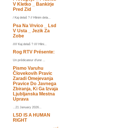
V Kletko _ Bankirje
Pred Zid
/ Kaj delaš ? // Hlinim dela...
Psa Na Vrvico _ Lsd
V Usta _ Jezik Za
Zobe
///// Kaj delaš ? //// Hlini...
Rog RTV Présente:
Un prédicateur d'une ...
Pismo Varuhu
Človekovih Pravic
Zaradi Omejevanja
Pravice Do Javnega
Zbiranja, Ki Ga Izvaja
Ljubljanska Mestna
Uprava
...21 January 2026...
LSD IS A HUMAN
RIGHT