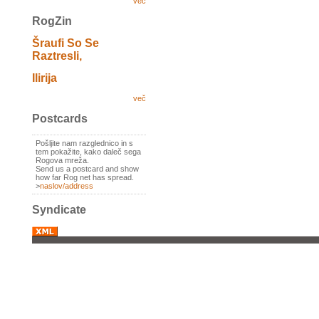
več
RogZin
Šraufi So Se
Raztresli,
Ilirija
več
Postcards
Pošljite nam razglednico in s
tem pokažite, kako daleč sega
Rogova mreža.
Send us a postcard and show
how far Rog net has spread.
>
naslov/address
Syndicate