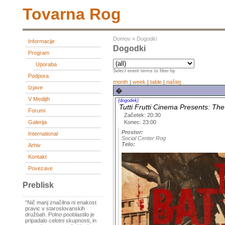
Tovarna Rog
Domov
»
Dogodki
Informacije
Dogodki
Program
Uporaba
Select event terms to filter by
Podpora
month
|
week
|
table
|
naštej
Izjave
�
V Medijih
(dogodek)
Tutti Frutti Cinema Presents: The 
Forumi
Začetek: 20:30
Konec: 23:00
Galerija
Prostor:
International
Social Center Rog
Telo:
Arhiv
Kontakt
Povezave
Preblisk
"Nič manj značilna ni enakost
pravic v staroslovanskih
družbah. Polno pooblastilo je
pripadalo celotni skupnosti, in