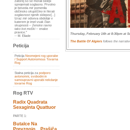
zatorej so se morali sklepi
sprejemati soglasno. Prvotno
je beseda
mir
pomenila
občinsko
skupščino
in hkrati
soglasnost
njenih sklepov[...]
Izraz
mir
odseva obdobje v
katerem je imel vsak član
skupnosti --
ženske ravno
tako kot moški
-- enake
pravice."
Thursday, February 14h at 8:30pm at So
-- M. Eliade
The Battle Of Algiers
follows the narrativ
Peticija
Peticija
Neomejeni rog uporabe
/ Support Autonomous Tovarna
Rog
Stalna peticija za
podporo
avtonomni, svobodni in
samoupravni uporabi nekdanje
tovarne Rog
Rog RTV
Radix Quadrata
Sexaginta Quattuor
PARTE 1:
Butalce Na
Prevzgojo _ Prašiča