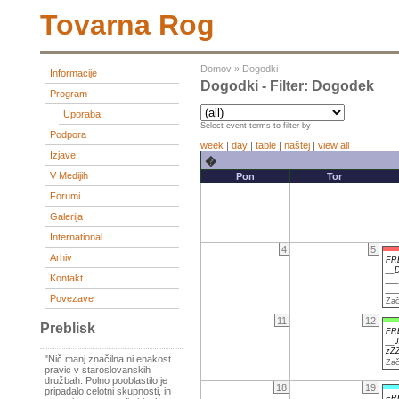
Tovarna Rog
Domov
»
Dogodki
Informacije
Dogodki - Filter: Dogodek
Program
Uporaba
Select event terms to filter by
Podpora
week
|
day
|
table
|
naštej
|
view all
Izjave
�
V Medijih
Pon
Tor
Forumi
Galerija
International
4
5
Arhiv
FR
__D
Kontakt
__
__
Povezave
Zač
11
12
Preblisk
FR
__
zZ
"Nič manj značilna ni enakost
Zač
pravic v staroslovanskih
družbah. Polno pooblastilo je
18
19
pripadalo celotni skupnosti, in
FR