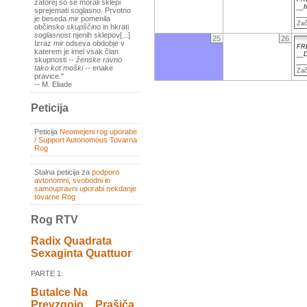
zatorej so se morali sklepi
__
sprejemati soglasno. Prvotno
__
je beseda
mir
pomenila
Zač
občinsko
skupščino
in hkrati
soglasnost
njenih sklepov[...]
25
26
Izraz
mir
odseva obdobje v
FR
katerem je imel vsak član
__D
skupnosti --
ženske ravno
__
tako kot moški
-- enake
Zač
pravice."
-- M. Eliade
Peticija
Peticija
Neomejeni rog uporabe
/ Support Autonomous Tovarna
Rog
Stalna peticija za
podporo
avtonomni, svobodni in
samoupravni uporabi nekdanje
tovarne Rog
Rog RTV
Radix Quadrata
Sexaginta Quattuor
PARTE 1:
Butalce Na
Prevzgojo _ Prašiča