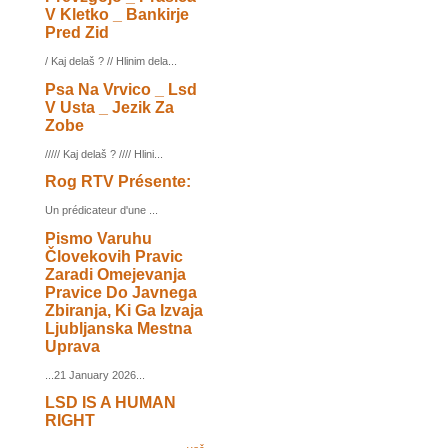
V Kletko _ Bankirje
Pred Zid
/ Kaj delaš ? // Hlinim dela...
Psa Na Vrvico _ Lsd
V Usta _ Jezik Za
Zobe
///// Kaj delaš ? //// Hlini...
Rog RTV Présente:
Un prédicateur d'une ...
Pismo Varuhu
Človekovih Pravic
Zaradi Omejevanja
Pravice Do Javnega
Zbiranja, Ki Ga Izvaja
Ljubljanska Mestna
Uprava
...21 January 2026...
LSD IS A HUMAN
RIGHT