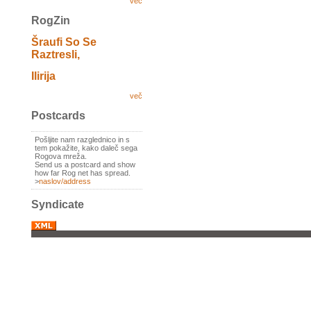
več
RogZin
Šraufi So Se
Raztresli,
Ilirija
več
Postcards
Pošljite nam razglednico in s
tem pokažite, kako daleč sega
Rogova mreža.
Send us a postcard and show
how far Rog net has spread.
>
naslov/address
Syndicate