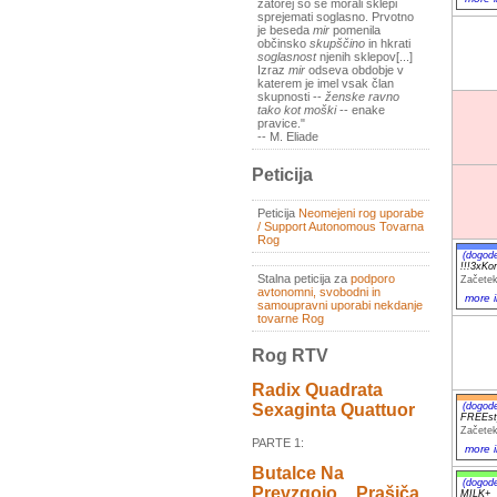
zatorej so se morali sklepi
sprejemati soglasno. Prvotno
je beseda
mir
pomenila
občinsko
skupščino
in hkrati
soglasnost
njenih sklepov[...]
Izraz
mir
odseva obdobje v
katerem je imel vsak član
skupnosti --
ženske ravno
tako kot moški
-- enake
pravice."
-- M. Eliade
Peticija
Peticija
Neomejeni rog uporabe
/ Support Autonomous Tovarna
Rog
(dogod
!!!3xKo
Stalna peticija za
podporo
Začetek
avtonomni, svobodni in
more i
samoupravni uporabi nekdanje
tovarne Rog
Rog RTV
Radix Quadrata
(dogod
Sexaginta Quattuor
FREEst
Začetek
PARTE 1:
more i
Butalce Na
(dogod
Prevzgojo _ Prašiča
MILK+