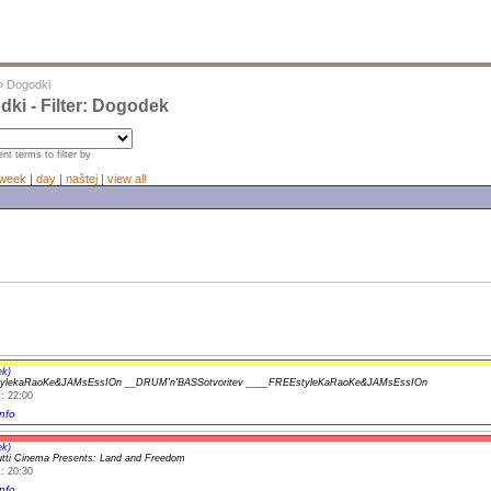
»
Dogodki
ki - Filter: Dogodek
nt terms to filter by
week
|
day
|
naštej
|
view all
ek)
ylekaRaoKe&JAMsEssIOn __DRUM'n'BASSotvoritev ____FREEstyleKaRaoKe&JAMsEssIOn
: 22:00
nfo
ek)
rutti Cinema Presents: Land and Freedom
: 20:30
nfo