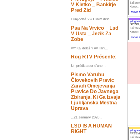
Začetek
V Kletko _ Bankirje
Konec: 
Pred Zid
more i
/ Kaj delaš ? // Hlinim dela...
(dogod
DYING_
Psa Na Vrvico _ Lsd
Začetek
Konec: 
V Usta _ Jezik Za
more i
Zobe
///// Kaj delaš ? //// Hlini...
Rog RTV Présente:
Un prédicateur d'une ...
Pismo Varuhu
Človekovih Pravic
Zaradi Omejevanja
Pravice Do Javnega
Zbiranja, Ki Ga Izvaja
Ljubljanska Mestna
Uprava
...21 January 2026...
LSD IS A HUMAN
(dogod
RIGHT
FREEst
Začetek