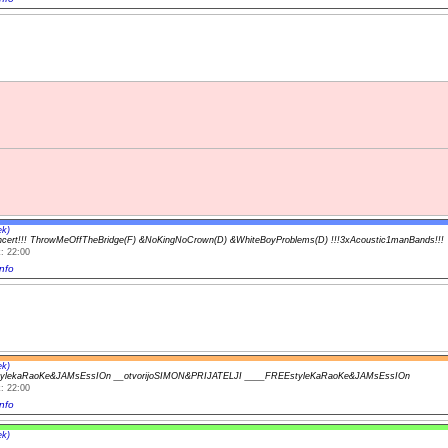
ek)
ncert!!! ThrowMeOffTheBridge(F) &NoKingNoCrown(D) &WhiteBoyProblems(D) !!!3xAcoustic1manBands!!!
: 22:00
nfo
ek)
ylekaRaoKe&JAMsEssIOn __otvorijoSIMON&PRIJATELJI ____FREEstyleKaRaoKe&JAMsEssIOn
: 22:00
nfo
ek)