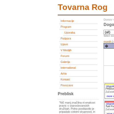
Tovarna Rog
Domov
Informacije
Dogod
Program
Uporaba
Select eve
Podpora
month
|
Izjave
�
V Medijih
Forumi
Galerija
International
Arhiv
Kontakt
Povezave
(dogod
FREEst
Začetek
Preblisk
more i
"Nič manj značilna ni enakost
(dogod
pravic v staroslovanskih
Tutti F
družbah. Polno pooblastilo je
Začetek
pripadalo celotni skupnosti, in
more i