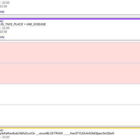
: 22:00
23:59
nfo
ek)
IN_THIS_PLACE + IAM_DISEASE
: 21:00
23:59
nfo
ek)
yleKaRaoKe&JAMsEssIOn __otvoriBLUETRAIN ____freeSTYLEkArAOkE&jamSeSSioN
: 22:00