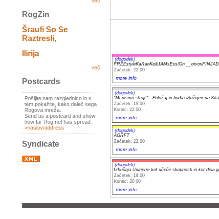
več
RogZin
Šraufi So Se
Raztresli,
Ilirija
(dogodek)
FREEstyleKaRaoKe&JAMsEssIOn __otvoriPINJA
več
Začetek: 22:00
more info
Postcards
(dogodek)
"Mi nismo stroji!" - Položaj in borba iSužnjev na Ki
Pošljite nam razglednico in s
Začetek: 19:00
tem pokažite, kako daleč sega
Konec: 22:00
Rogova mreža.
Send us a postcard and show
more info
how far Rog net has spread.
>
naslov/address
(dogodek)
AGRFT
Začetek: 22:00
Syndicate
more info
(dogodek)
Izkušnja Unitierre kot učeče skupnosti in kot dela g
Začetek: 18:00
Konec: 20:00
more info