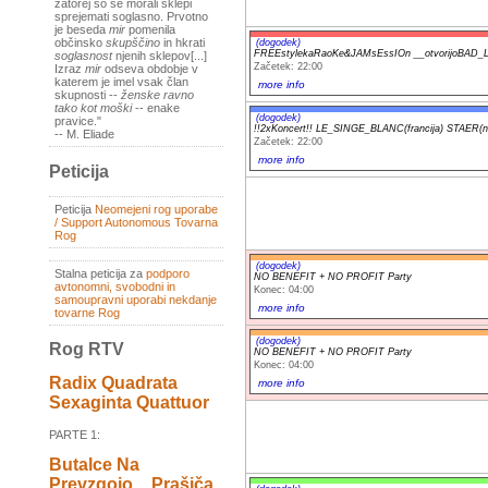
zatorej so se morali sklepi
sprejemati soglasno. Prvotno
je beseda
mir
pomenila
občinsko
skupščino
in hkrati
(dogodek)
FREEstylekaRaoKe&JAMsEssIOn __otvorijoBAD
soglasnost
njenih sklepov[...]
Začetek: 22:00
Izraz
mir
odseva obdobje v
katerem je imel vsak član
more info
skupnosti --
ženske ravno
tako kot moški
-- enake
(dogodek)
pravice."
!!2xKoncert!! LE_SINGE_BLANC(francija) STAER(nor
-- M. Eliade
Začetek: 22:00
more info
Peticija
Peticija
Neomejeni rog uporabe
/ Support Autonomous Tovarna
Rog
(dogodek)
Stalna peticija za
podporo
NO BENEFIT + NO PROFIT Party
avtonomni, svobodni in
Konec: 04:00
samoupravni uporabi nekdanje
more info
tovarne Rog
(dogodek)
Rog RTV
NO BENEFIT + NO PROFIT Party
Konec: 04:00
Radix Quadrata
more info
Sexaginta Quattuor
PARTE 1:
Butalce Na
Prevzgojo _ Prašiča