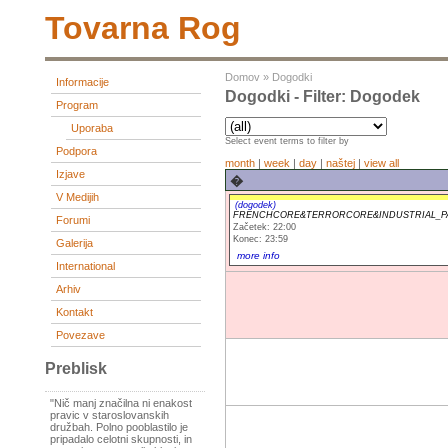
Tovarna Rog
Domov
»
Dogodki
Informacije
Dogodki - Filter: Dogodek
Program
Uporaba
Select event terms to filter by
Podpora
month
|
week
|
day
|
naštej
|
view all
Izjave
�
V Medijih
(dogodek)
FRENCHCORE&TERRORCORE&INDUSTRIAL_PAR
Forumi
Začetek: 22:00
Konec: 23:59
Galerija
more info
International
Arhiv
Kontakt
Povezave
Preblisk
"Nič manj značilna ni enakost
pravic v staroslovanskih
družbah. Polno pooblastilo je
pripadalo celotni skupnosti, in