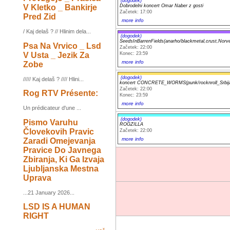
(dogodek)
Dobrodelni koncert Omar Naber z gosti
V Kletko _ Bankirje
Začetek: 17:00
Pred Zid
more info
/ Kaj delaš ? // Hlinim dela...
(dogodek)
SeedsInBarrenFields(anarho/blackmetal,crust,Nor
Psa Na Vrvico _ Lsd
Začetek: 22:00
V Usta _ Jezik Za
Konec: 23:59
more info
Zobe
(dogodek)
///// Kaj delaš ? //// Hlini...
koncert CONCRETE_WORMS(punk/rocknroll_Srbija
Začetek: 22:00
Rog RTV Présente:
Konec: 23:59
more info
Un prédicateur d'une ...
(dogodek)
Pismo Varuhu
ROGZILLA
Človekovih Pravic
Začetek: 22:00
more info
Zaradi Omejevanja
Pravice Do Javnega
Zbiranja, Ki Ga Izvaja
Ljubljanska Mestna
Uprava
...21 January 2026...
LSD IS A HUMAN
RIGHT