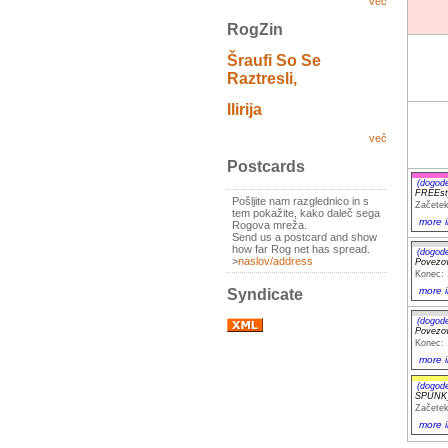
več
RogZin
Šraufi So Se
Raztresli,
Ilirija
več
Postcards
(dogod
FREEst
Pošljite nam razglednico in s
Začetek
tem pokažite, kako daleč sega
more i
Rogova mreža.
Send us a postcard and show
how far Rog net has spread.
(dogod
>
naslov/address
Povezov
Konec: 
more i
Syndicate
(dogod
Povezov
Konec: 
more i
(dogod
SPUNK_
Začetek
more i