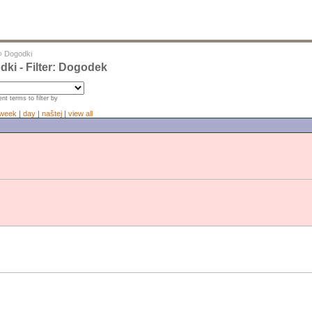
»
Dogodki
ki - Filter: Dogodek
nt terms to filter by
week
|
day
|
naštej
|
view all