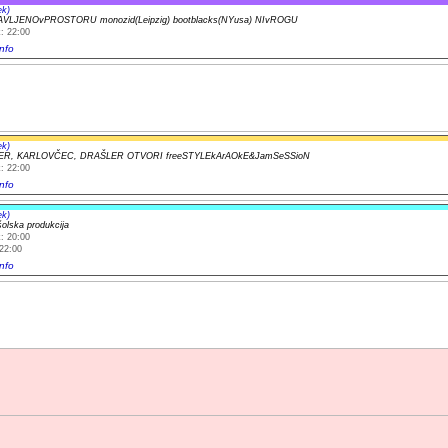
ek)
VLJENOvPROSTORU monozid(Leipzig) bootblacks(NYusa) NIvROGU
: 22:00
nfo
ek)
R, KARLOVČEC, DRAŠLER OTVORI freeSTYLEkArAOkE&JamSeSSioN
: 22:00
nfo
ek)
šolska produkcija
: 20:00
22:00
nfo