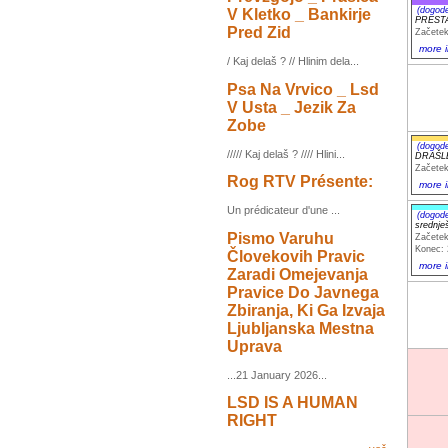
(dogod
V Kletko _ Bankirje
PRESTA
Pred Zid
Začetek
more i
/ Kaj delaš ? // Hlinim dela...
Psa Na Vrvico _ Lsd
V Usta _ Jezik Za
Zobe
(dogod
///// Kaj delaš ? //// Hlini...
DRAŠLE
Začetek
Rog RTV Présente:
more i
Un prédicateur d'une ...
(dogod
srednje
Pismo Varuhu
Začetek
Konec: 
Človekovih Pravic
more i
Zaradi Omejevanja
Pravice Do Javnega
Zbiranja, Ki Ga Izvaja
Ljubljanska Mestna
Uprava
...21 January 2026...
LSD IS A HUMAN
RIGHT