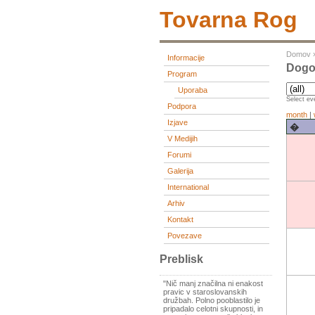
Tovarna Rog
Domov
Informacije
Dogod
Program
Uporaba
Select eve
Podpora
month
|
Izjave
�
V Medijih
Forumi
Galerija
International
Arhiv
Kontakt
Povezave
Preblisk
"Nič manj značilna ni enakost
pravic v staroslovanskih
družbah. Polno pooblastilo je
pripadalo celotni skupnosti, in