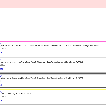
ek)
yleKaRaoKe&JAMsEssIOn __otvoriMOWGLI&theLIVINGDUB ____freeSTYLEkArAOkE&jamSeSSioN
: 22:00
nfo
ek)
alno srečanje evropskih gibanj / Hub Meeting - Ljubljana/Maribor (18.-20. april 2013)
16:00
nfo
ek)
alno srečanje evropskih gibanj / Hub Meeting - Ljubljana/Maribor (18.-20. april 2013)
16:00
nfo
ek)
ON_TOAST(lj) + UNBLIND(kk)
: 21:00
nfo