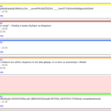
ek)
yleKaRaoKe&JAMsEssIOn __otvoriPINJADŽAZNA ____freeSTYLEkArAOkE&jamSeSSioN
: 22:00
nfo
ek)
o stroji!" - Položaj in borba iSužnjev na Kitajskem
: 19:00
22:00
nfo
ek)
: 22:00
nfo
ek)
 Unitierre kot učeče skupnosti in kot dela gibanja, ki se bori za avtonomijo v Mehiki
: 18:00
20:00
nfo
ek)
REA(ru)& NOOSTRAK(cz)& OBNOUNCE(slo)& WITHIN_DESTRUCTION(slo) metal/deathmetal
: 21:30
nfo