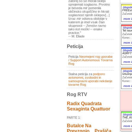
zatorej so se morali sklepi
sprejemati soglasno. Prvotno
(dogod
je beseda
mir
pomenila
FREEst
občinsko
skupščino
in hkrati
Začetek
soglasnost
njenih sklepov[...]
Izraz
mir
odseva obdobje v
more i
katerem je imel vsak član
skupnosti --
ženske ravno
(dogod
tako kot moški
-- enake
"Mi nism
pravice."
Začetek
-- M. Eliade
Konec: 
more i
Peticija
(dogod
AGRFT
Peticija
Neomejeni rog uporabe
Začetek
/ Support Autonomous Tovarna
more i
Rog
(dogod
Stalna peticija za
podporo
Izkušnja
avtonomni, svobodni in
Začetek
samoupravni uporabi nekdanje
Konec: 
tovarne Rog
more i
Rog RTV
Radix Quadrata
Sexaginta Quattuor
(dogod
PARTE 1:
THE_KO
Začetek
Butalce Na
more i
Prevzgojo _ Prašiča