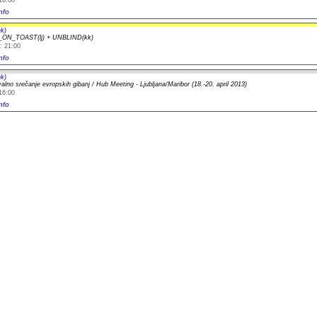
nfo
k)
ON_TOAST(lj) + UNBLIND(kk)
: 21:00
nfo
k)
lno srečanje evropskih gibanj / Hub Meeting - Ljubljana/Maribor (18.-20. april 2013)
16:00
nfo