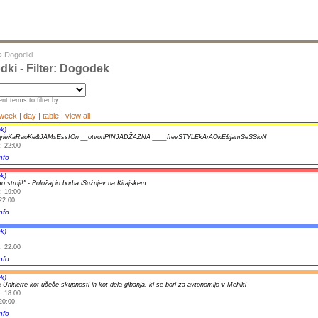
»
Dogodki
ki - Filter: Dogodek
nt terms to filter by
week
|
day
|
table
|
view all
k)
yleKaRaoKe&JAMsEssIOn __otvoriPINJADŽAZNA ____freeSTYLEkArAOkE&jamSeSSioN
: 22:00
nfo
k)
o stroji!" - Položaj in borba iSužnjev na Kitajskem
: 19:00
22:00
nfo
k)
: 22:00
nfo
k)
 Unitierre kot učeče skupnosti in kot dela gibanja, ki se bori za avtonomijo v Mehiki
: 18:00
20:00
nfo