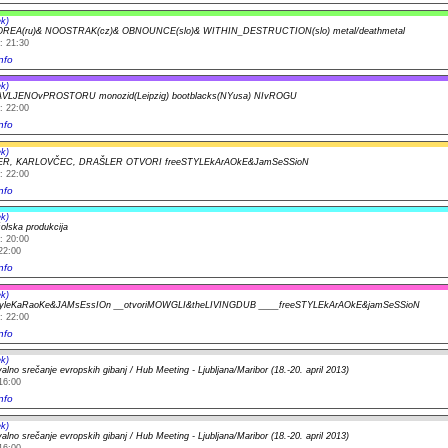
k)
REA(ru)& NOOSTRAK(cz)& OBNOUNCE(slo)& WITHIN_DESTRUCTION(slo) metal/deathmetal
: 21:30
nfo
k)
VLJENOvPROSTORU monozid(Leipzig) bootblacks(NYusa) NIvROGU
: 22:00
nfo
k)
R, KARLOVČEC, DRAŠLER OTVORI freeSTYLEkArAOkE&JamSeSSioN
: 22:00
nfo
k)
olska produkcija
: 20:00
22:00
nfo
k)
yleKaRaoKe&JAMsEssIOn __otvoriMOWGLI&theLIVINGDUB ____freeSTYLEkArAOkE&jamSeSSioN
: 22:00
nfo
k)
lno srečanje evropskih gibanj / Hub Meeting - Ljubljana/Maribor (18.-20. april 2013)
16:00
nfo
k)
lno srečanje evropskih gibanj / Hub Meeting - Ljubljana/Maribor (18.-20. april 2013)
16:00