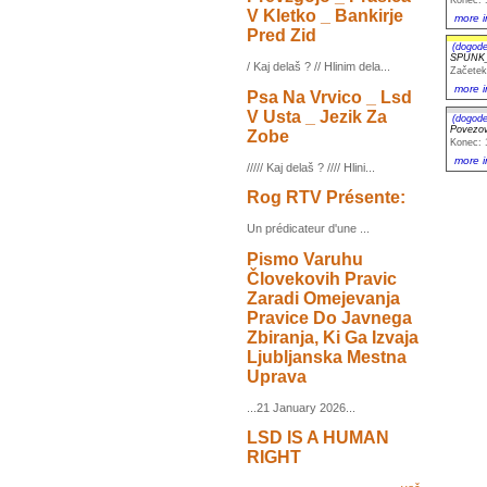
V Kletko _ Bankirje
more i
Pred Zid
(dogode
SPUNK_
/ Kaj delaš ? // Hlinim dela...
Začetek
more i
Psa Na Vrvico _ Lsd
V Usta _ Jezik Za
(dogode
Povezova
Zobe
Konec: 
more i
///// Kaj delaš ? //// Hlini...
Rog RTV Présente:
Un prédicateur d'une ...
Pismo Varuhu
Človekovih Pravic
Zaradi Omejevanja
Pravice Do Javnega
Zbiranja, Ki Ga Izvaja
Ljubljanska Mestna
Uprava
...21 January 2026...
LSD IS A HUMAN
RIGHT