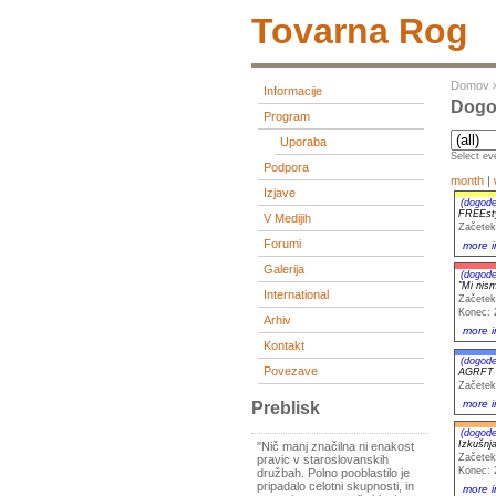
Tovarna Rog
Domov
Informacije
Dogod
Program
Uporaba
Select eve
Podpora
month
|
Izjave
(dogode
FREEst
V Medijih
Začetek
Forumi
more i
Galerija
(dogode
"Mi nism
International
Začetek
Konec: 
Arhiv
more i
Kontakt
(dogode
Povezave
AGRFT
Začetek
more i
Preblisk
(dogode
Izkušnja
"Nič manj značilna ni enakost
Začetek
pravic v staroslovanskih
Konec: 
družbah. Polno pooblastilo je
pripadalo celotni skupnosti, in
more i