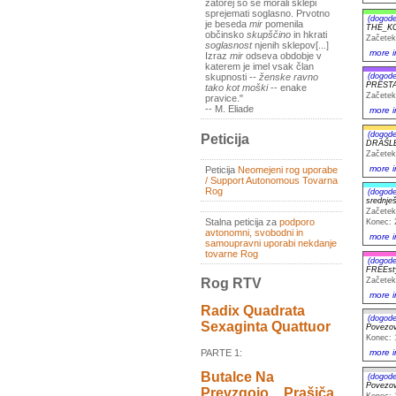
zatorej so se morali sklepi
sprejemati soglasno. Prvotno
(dogode
je beseda
mir
pomenila
THE_KO
občinsko
skupščino
in hkrati
Začetek
soglasnost
njenih sklepov[...]
more i
Izraz
mir
odseva obdobje v
katerem je imel vsak član
(dogode
skupnosti --
ženske ravno
PRESTA
tako kot moški
-- enake
Začetek
pravice."
-- M. Eliade
more i
(dogode
Peticija
DRAŠLE
Začetek
more i
Peticija
Neomejeni rog uporabe
/ Support Autonomous Tovarna
Rog
(dogode
srednješ
Začetek
Stalna peticija za
podporo
Konec: 
avtonomni, svobodni in
more i
samoupravni uporabi nekdanje
tovarne Rog
(dogode
FREEst
Začetek
Rog RTV
more i
Radix Quadrata
(dogode
Sexaginta Quattuor
Povezova
Konec: 
PARTE 1:
more i
Butalce Na
(dogode
Povezova
Prevzgojo _ Prašiča
Konec: 