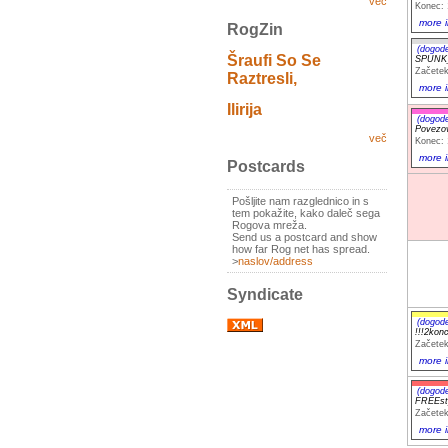
več
Konec: 
more i
RogZin
(dogod
Šraufi So Se
SPUNK_
Začetek
Raztresli,
more i
Ilirija
(dogod
Povezov
več
Konec: 
more i
Postcards
Pošljite nam razglednico in s
tem pokažite, kako daleč sega
Rogova mreža.
Send us a postcard and show
how far Rog net has spread.
>
naslov/address
Syndicate
(dogod
!!!2kon
Začetek
more i
(dogod
FREEst
Začetek
more i