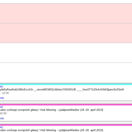
ek)
yleKaRaoKe&JAMsEssIOn __otvoriMOWGLI&theLIVINGDUB ____freeSTYLEkArAOkE&jamSeSSioN
: 22:00
nfo
ek)
alno srečanje evropskih gibanj / Hub Meeting - Ljubljana/Maribor (18.-20. april 2013)
16:00
nfo
ek)
alno srečanje evropskih gibanj / Hub Meeting - Ljubljana/Maribor (18.-20. april 2013)