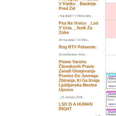
V Kletko _ Bankirje
Pred Zid
/ Kaj delaš ? // Hlinim dela...
Psa Na Vrvico _ Lsd
V Usta _ Jezik Za
Zobe
///// Kaj delaš ? //// Hlini...
Rog RTV Présente:
Un prédicateur d'une ...
Pismo Varuhu
Človekovih Pravic
Zaradi Omejevanja
Pravice Do Javnega
(dogod
FREEst
Zbiranja, Ki Ga Izvaja
Začetek
Ljubljanska Mestna
more i
Uprava
(dogod
Povezov
...21 January 2026...
Konec: 
LSD IS A HUMAN
more i
RIGHT
(dogod
Povezov