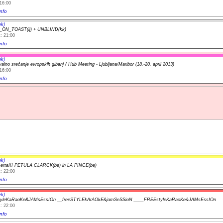
16:00
nfo
ek)
ON_TOAST(lj) + UNBLIND(kk)
: 21:00
nfo
ek)
alno srečanje evropskih gibanj / Hub Meeting - Ljubljana/Maribor (18.-20. april 2013)
16:00
nfo
ek)
certa!!! PETULA CLARCK(be) in LA PINCE(be)
: 22:00
nfo
ek)
yleKaRaoKe&JAMsEssIOn __freeSTYLEkArAOkE&jamSeSSioN ____FREEstyleKaRaoKe&JAMsEssIOn
: 22:00
nfo