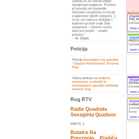
zatorej so se morali sklepi
sprejemati soglasno. Prvotno
je beseda
mir
pomenila
občinsko
skupščino
in hkrati
soglasnost
njenih sklepov[...]
(dogod
THE_KO
Izraz
mir
odseva obdobje v
Začetek
katerem je imel vsak član
skupnosti --
ženske ravno
more i
tako kot moški
-- enake
pravice."
(dogod
-- M. Eliade
PRESTA
Začetek
Peticija
more i
Peticija
Neomejeni rog uporabe
/ Support Autonomous Tovarna
Rog
Stalna peticija za
podporo
(dogod
avtonomni, svobodni in
DRAŠLE
samoupravni uporabi nekdanje
Začetek
tovarne Rog
more i
Rog RTV
(dogod
srednje
Začetek
Radix Quadrata
Konec: 
Sexaginta Quattuor
more i
PARTE 1:
Butalce Na
Prevzgojo _ Prašiča