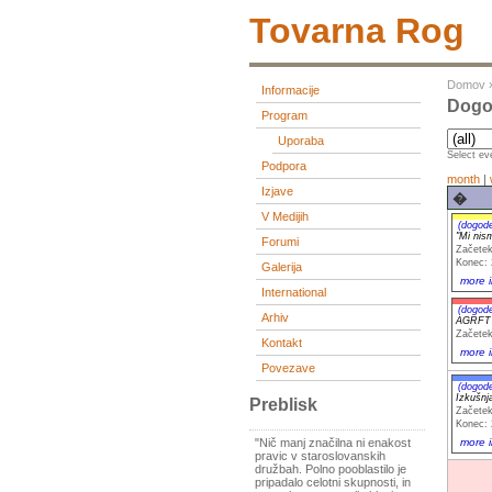
Tovarna Rog
Domov
Informacije
Dogod
Program
Uporaba
Select eve
Podpora
month
|
Izjave
�
V Medijih
(dogod
"Mi nism
Forumi
Začetek
Konec: 
Galerija
more i
International
(dogod
Arhiv
AGRFT
Začetek
Kontakt
more i
Povezave
(dogod
Izkušnja
Preblisk
Začetek
Konec: 
more i
"Nič manj značilna ni enakost
pravic v staroslovanskih
družbah. Polno pooblastilo je
pripadalo celotni skupnosti, in