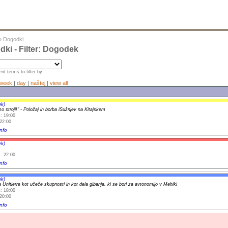
»
Dogodki
ki - Filter: Dogodek
nt terms to filter by
week
|
day
|
naštej
|
view all
ek)
o stroji!" - Položaj in borba iSužnjev na Kitajskem
: 19:00
22:00
nfo
ek)
: 22:00
nfo
ek)
 Unitierre kot učeče skupnosti in kot dela gibanja, ki se bori za avtonomijo v Mehiki
: 18:00
20:00
nfo