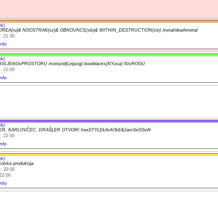
ek)
REA(ru)& NOOSTRAK(cz)& OBNOUNCE(slo)& WITHIN_DESTRUCTION(slo) metal/deathmetal
: 21:30
nfo
ek)
VLJENOvPROSTORU monozid(Leipzig) bootblacks(NYusa) NIvROGU
: 22:00
nfo
ek)
R, KARLOVČEC, DRAŠLER OTVORI freeSTYLEkArAOkE&JamSeSSioN
: 22:00
nfo
ek)
šolska produkcija
: 20:00
22:00
nfo