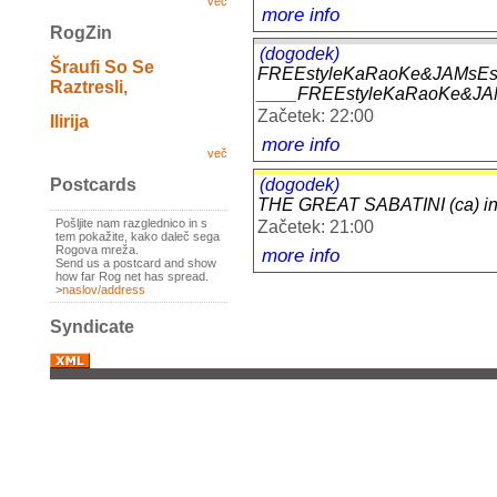
več
more info
RogZin
(dogodek)
Šraufi So Se
FREEstyleKaRaoKe&JAMsEs
Raztresli,
____FREEstyleKaRaoKe&JA
Začetek: 22:00
Ilirija
more info
več
(dogodek)
Postcards
THE GREAT SABATINI (ca) i
Pošljite nam razglednico in s
Začetek: 21:00
tem pokažite, kako daleč sega
Rogova mreža.
more info
Send us a postcard and show
how far Rog net has spread.
>
naslov/address
Syndicate