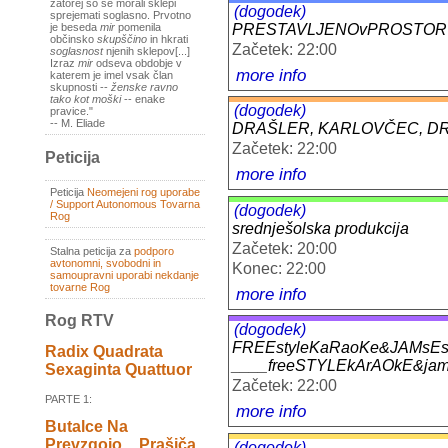
zatorej so se morali sklepi
(dogodek)
sprejemati soglasno. Prvotno
PRESTAVLJENOvPROSTORU mo
je beseda
mir
pomenila
občinsko
skupščino
in hkrati
Začetek: 22:00
soglasnost
njenih sklepov[...]
Izraz
mir
odseva obdobje v
more info
katerem je imel vsak član
skupnosti --
ženske ravno
tako kot moški
-- enake
(dogodek)
pravice."
-- M. Eliade
DRAŠLER, KARLOVČEC, DR
Začetek: 22:00
Peticija
more info
Peticija
Neomejeni rog uporabe
/ Support Autonomous Tovarna
(dogodek)
Rog
srednješolska produkcija
Začetek: 20:00
Stalna peticija za
podporo
avtonomni, svobodni in
Konec: 22:00
samoupravni uporabi nekdanje
tovarne Rog
more info
Rog RTV
(dogodek)
FREEstyleKaRaoKe&JAMsEs
Radix Quadrata
____freeSTYLEkArAOkE&ja
Sexaginta Quattuor
Začetek: 22:00
PARTE 1:
more info
Butalce Na
Prevzgojo _ Prašiča
(dogodek)