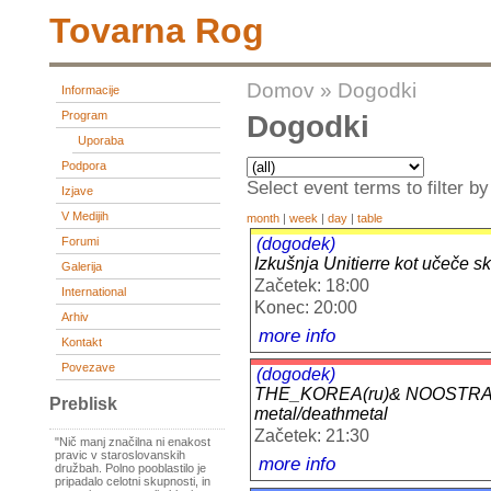
Tovarna Rog
Domov
»
Dogodki
Informacije
Program
Dogodki
Uporaba
Podpora
Select event terms to filter by
Izjave
V Medijih
month
|
week
|
day
|
table
(dogodek)
Forumi
Izkušnja Unitierre kot učeče sk
Galerija
Začetek: 18:00
International
Konec: 20:00
Arhiv
more info
Kontakt
Povezave
(dogodek)
THE_KOREA(ru)& NOOSTRAK
Preblisk
metal/deathmetal
Začetek: 21:30
"Nič manj značilna ni enakost
pravic v staroslovanskih
more info
družbah. Polno pooblastilo je
pripadalo celotni skupnosti, in