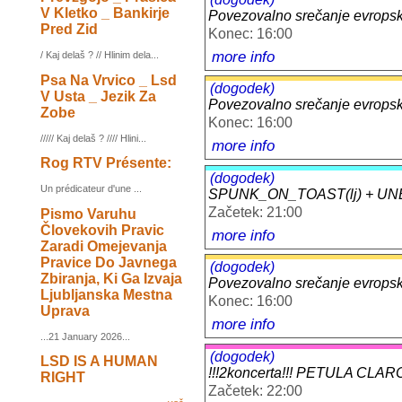
V Kletko _ Bankirje
Povezovalno srečanje evropskih
Pred Zid
Konec: 16:00
more info
/ Kaj delaš ? // Hlinim dela...
Psa Na Vrvico _ Lsd
(dogodek)
V Usta _ Jezik Za
Povezovalno srečanje evropskih
Zobe
Konec: 16:00
///// Kaj delaš ? //// Hlini...
more info
Rog RTV Présente:
(dogodek)
Un prédicateur d'une ...
SPUNK_ON_TOAST(lj) + UNB
Začetek: 21:00
Pismo Varuhu
Človekovih Pravic
more info
Zaradi Omejevanja
Pravice Do Javnega
(dogodek)
Zbiranja, Ki Ga Izvaja
Povezovalno srečanje evropskih
Ljubljanska Mestna
Konec: 16:00
Uprava
more info
...21 January 2026...
(dogodek)
LSD IS A HUMAN
!!!2koncerta!!! PETULA CLAR
RIGHT
Začetek: 22:00