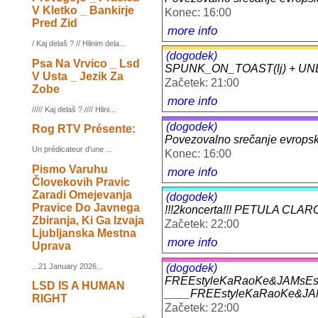
V Kletko _ Bankirje
Konec: 16:00
Pred Zid
more info
/ Kaj delaš ? // Hlinim dela...
(dogodek)
Psa Na Vrvico _ Lsd
SPUNK_ON_TOAST(lj) + UNB
V Usta _ Jezik Za
Začetek: 21:00
Zobe
more info
///// Kaj delaš ? //// Hlini...
(dogodek)
Rog RTV Présente:
Povezovalno srečanje evropskih
Un prédicateur d'une ...
Konec: 16:00
Pismo Varuhu
more info
Človekovih Pravic
Zaradi Omejevanja
(dogodek)
Pravice Do Javnega
!!!2koncerta!!! PETULA CLAR
Zbiranja, Ki Ga Izvaja
Začetek: 22:00
Ljubljanska Mestna
more info
Uprava
(dogodek)
...21 January 2026...
FREEstyleKaRaoKe&JAMsEs
LSD IS A HUMAN
____FREEstyleKaRaoKe&JA
RIGHT
Začetek: 22:00