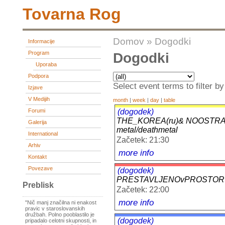
Tovarna Rog
Domov
»
Dogodki
Informacije
Program
Dogodki
Uporaba
Podpora
Select event terms to filter by
Izjave
V Medijih
month
|
week
|
day
|
table
(dogodek)
Forumi
THE_KOREA(ru)& NOOSTRAK
Galerija
metal/deathmetal
International
Začetek: 21:30
Arhiv
more info
Kontakt
Povezave
(dogodek)
PRESTAVLJENOvPROSTORU mo
Preblisk
Začetek: 22:00
more info
"Nič manj značilna ni enakost
pravic v staroslovanskih
družbah. Polno pooblastilo je
(dogodek)
pripadalo celotni skupnosti, in