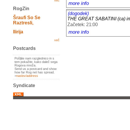
več
more info
RogZin
(dogodek)
Šraufi So Se
THE GREAT SABATINI (ca) i
Raztresli,
Začetek: 21:00
more info
Ilirija
več
Postcards
Pošljite nam razglednico in s
tem pokažite, kako daleč sega
Rogova mreža.
Send us a postcard and show
how far Rog net has spread.
>
naslov/address
Syndicate