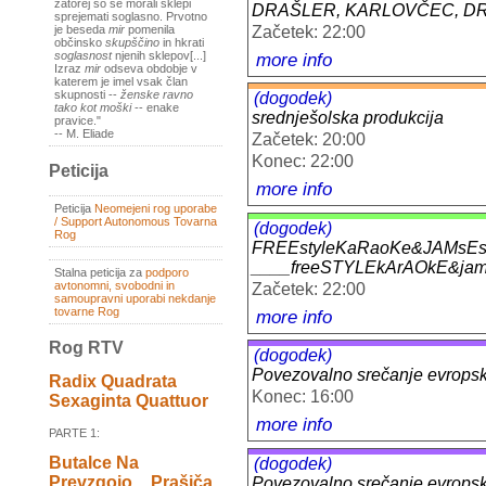
zatorej so se morali sklepi
DRAŠLER, KARLOVČEC, DR
sprejemati soglasno. Prvotno
Začetek: 22:00
je beseda
mir
pomenila
občinsko
skupščino
in hkrati
more info
soglasnost
njenih sklepov[...]
Izraz
mir
odseva obdobje v
katerem je imel vsak član
skupnosti --
ženske ravno
(dogodek)
tako kot moški
-- enake
srednješolska produkcija
pravice."
-- M. Eliade
Začetek: 20:00
Konec: 22:00
Peticija
more info
Peticija
Neomejeni rog uporabe
/ Support Autonomous Tovarna
(dogodek)
Rog
FREEstyleKaRaoKe&JAMsEs
____freeSTYLEkArAOkE&ja
Stalna peticija za
podporo
avtonomni, svobodni in
Začetek: 22:00
samoupravni uporabi nekdanje
tovarne Rog
more info
Rog RTV
(dogodek)
Povezovalno srečanje evropskih
Radix Quadrata
Konec: 16:00
Sexaginta Quattuor
more info
PARTE 1:
Butalce Na
(dogodek)
Prevzgojo _ Prašiča
Povezovalno srečanje evropskih