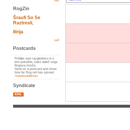
več
RogZin
Šraufi So Se
Raztresli,
Ilirija
več
Postcards
Pošljite nam razglednico in s
tem pokažite, kako daleč sega
Rogova mreža.
Send us a postcard and show
how far Rog net has spread.
>
naslov/address
Syndicate