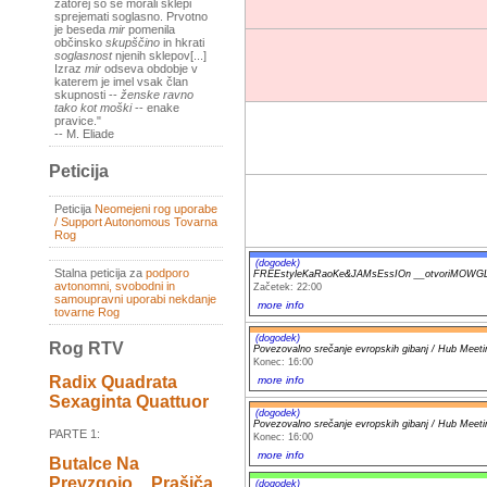
zatorej so se morali sklepi
sprejemati soglasno. Prvotno
je beseda
mir
pomenila
občinsko
skupščino
in hkrati
soglasnost
njenih sklepov[...]
Izraz
mir
odseva obdobje v
katerem je imel vsak član
skupnosti --
ženske ravno
tako kot moški
-- enake
pravice."
-- M. Eliade
Peticija
Peticija
Neomejeni rog uporabe
/ Support Autonomous Tovarna
Rog
(dogodek)
Stalna peticija za
podporo
FREEstyleKaRaoKe&JAMsEssIOn __otvoriMOWGL
avtonomni, svobodni in
Začetek: 22:00
samoupravni uporabi nekdanje
more info
tovarne Rog
(dogodek)
Rog RTV
Povezovalno srečanje evropskih gibanj / Hub Meeting
Konec: 16:00
Radix Quadrata
more info
Sexaginta Quattuor
(dogodek)
Povezovalno srečanje evropskih gibanj / Hub Meeting
PARTE 1:
Konec: 16:00
more info
Butalce Na
Prevzgojo _ Prašiča
(dogodek)