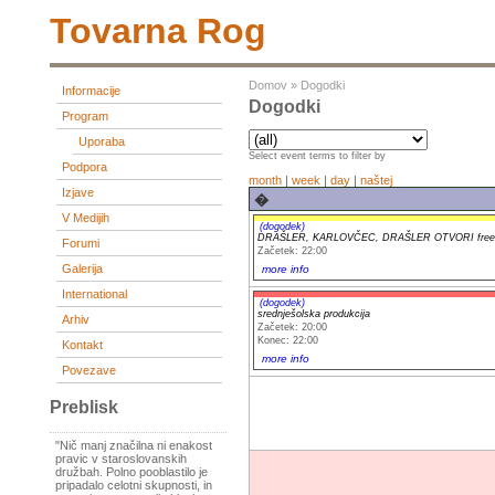
Tovarna Rog
Domov
»
Dogodki
Informacije
Dogodki
Program
Uporaba
Select event terms to filter by
Podpora
month
|
week
|
day
|
naštej
Izjave
�
V Medijih
(dogodek)
DRAŠLER, KARLOVČEC, DRAŠLER OTVORI fre
Forumi
Začetek: 22:00
Galerija
more info
International
(dogodek)
srednješolska produkcija
Arhiv
Začetek: 20:00
Konec: 22:00
Kontakt
more info
Povezave
Preblisk
"Nič manj značilna ni enakost
pravic v staroslovanskih
družbah. Polno pooblastilo je
pripadalo celotni skupnosti, in