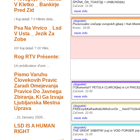
SPUNK_ON_TOAST(lj) + UNBLIND(kk)
V Kletko _ Bankirje
Začetek: 21:00
Pred Zid
more info
/ Kaj delaš ? // Hlinim dela...
(dogodek)
Povezovalno srečanje evropskih gibanj / Hub Meeting
Psa Na Vrvico _ Lsd
Konec: 16:00
V Usta _ Jezik Za
more info
Zobe
///// Kaj delaš ? //// Hlini...
Rog RTV Présente:
Un prédicateur d'une ...
Pismo Varuhu
Človekovih Pravic
(dogodek)
Zaradi Omejevanja
!!!2koncerta!!! PETULA CLARCK(be) in LA PINCE(
Pravice Do Javnega
Začetek: 22:00
Zbiranja, Ki Ga Izvaja
more info
Ljubljanska Mestna
(dogodek)
Uprava
FREEstyleKaRaoKe&JAMsEssIOn __freeSTYLEkA
Začetek: 22:00
...21 January 2026...
more info
LSD IS A HUMAN
(dogodek)
RIGHT
THE GREAT SABATINI (ca) in VOID FORGER (ro)
Začetek: 21:00
more info