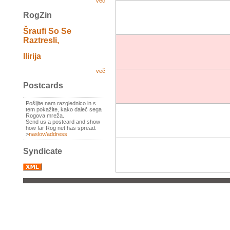
več
RogZin
Šraufi So Se
Raztresli,
Ilirija
več
Postcards
Pošljite nam razglednico in s
tem pokažite, kako daleč sega
Rogova mreža.
Send us a postcard and show
how far Rog net has spread.
>
naslov/address
Syndicate