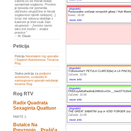
zatorej so se morali sklepi
sprejemati soglasno. Prvotno
je beseda
mir
pomenila
(dogodek)
občinsko
skupščino
in hkrati
Povezovalno srečanje evropskih gibanj / Hub Meeting
soglasnost
njenih sklepov[...]
Konec: 16:00
Izraz
mir
odseva obdobje v
more info
katerem je imel vsak član
skupnosti --
ženske ravno
tako kot moški
-- enake
pravice."
-- M. Eliade
Peticija
Peticija
Neomejeni rog uporabe
/ Support Autonomous Tovarna
Rog
(dogodek)
!!!2koncerta!!! PETULA CLARCK(be) in LA PINCE(
Stalna peticija za
podporo
Začetek: 22:00
avtonomni, svobodni in
more info
samoupravni uporabi nekdanje
tovarne Rog
(dogodek)
FREEstyleKaRaoKe&JAMsEssIOn __freeSTYLEkA
Rog RTV
Začetek: 22:00
more info
Radix Quadrata
Sexaginta Quattuor
(dogodek)
THE GREAT SABATINI (ca) in VOID FORGER (ro)
Začetek: 21:00
PARTE 1:
more info
Butalce Na
Prevzgojo _ Prašiča