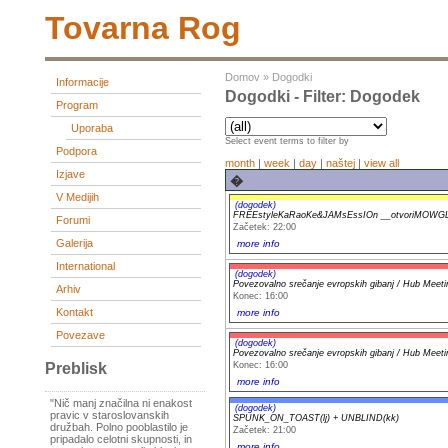
Tovarna Rog
Domov
»
Dogodki
Informacije
Dogodki - Filter: Dogodek
Program
Uporaba
Select event terms to filter by
Podpora
month
|
week
|
day
|
naštej
|
view all
Izjave
�
V Medijih
(dogodek)
FREEstyleKaRaoKe&JAMsEssIOn __otvoriMOWGL
Forumi
Začetek: 22:00
Galerija
more info
International
(dogodek)
Povezovalno srečanje evropskih gibanj / Hub Meeting
Arhiv
Konec: 16:00
Kontakt
more info
Povezave
(dogodek)
Povezovalno srečanje evropskih gibanj / Hub Meeting
Konec: 16:00
Preblisk
more info
"Nič manj značilna ni enakost
(dogodek)
pravic v staroslovanskih
SPUNK_ON_TOAST(lj) + UNBLIND(kk)
družbah. Polno pooblastilo je
Začetek: 21:00
pripadalo celotni skupnosti, in
more info