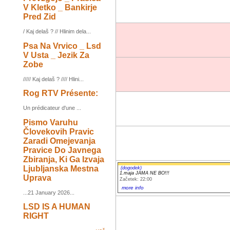
V Kletko _ Bankirje
Pred Zid
/ Kaj delaš ? // Hlinim dela...
Psa Na Vrvico _ Lsd
V Usta _ Jezik Za
Zobe
///// Kaj delaš ? //// Hlini...
Rog RTV Présente:
Un prédicateur d'une ...
Pismo Varuhu
Človekovih Pravic
Zaradi Omejevanja
Pravice Do Javnega
Zbiranja, Ki Ga Izvaja
Ljubljanska Mestna
(dogodek)
1.maja JAMA NE BO!!!
Uprava
Začetek: 22:00
more info
...21 January 2026...
LSD IS A HUMAN
RIGHT