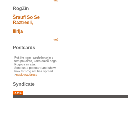
več
RogZin
Šraufi So Se
Raztresli,
Ilirija
več
Postcards
Pošljite nam razglednico in s
tem pokažite, kako daleč sega
Rogova mreža.
Send us a postcard and show
how far Rog net has spread.
>
naslov/address
Syndicate