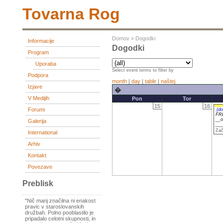
Tovarna Rog
Domov
»
Dogodki
Informacije
Dogodki
Program
Uporaba
Select event terms to filter by
Podpora
month
|
day
|
table
|
naštej
Izjave
�
V Medijih
Pon
Tor
15
16
Forumi
(d
FR
__
Galerija
__
Zač
International
Arhiv
Kontakt
Povezave
Preblisk
"Nič manj značilna ni enakost
pravic v staroslovanskih
družbah. Polno pooblastilo je
pripadalo celotni skupnosti, in