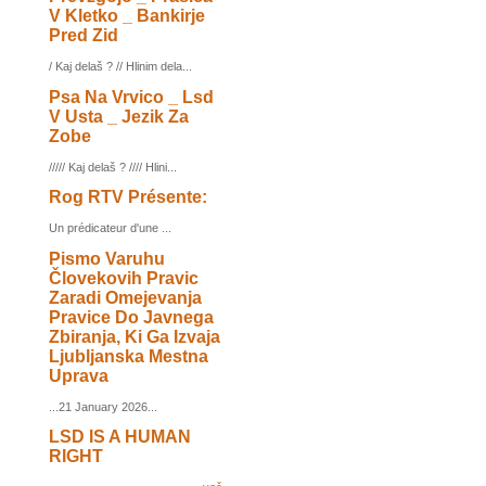
V Kletko _ Bankirje
Pred Zid
/ Kaj delaš ? // Hlinim dela...
Psa Na Vrvico _ Lsd
V Usta _ Jezik Za
Zobe
///// Kaj delaš ? //// Hlini...
Rog RTV Présente:
Un prédicateur d'une ...
Pismo Varuhu
Človekovih Pravic
Zaradi Omejevanja
Pravice Do Javnega
Zbiranja, Ki Ga Izvaja
Ljubljanska Mestna
Uprava
...21 January 2026...
LSD IS A HUMAN
RIGHT