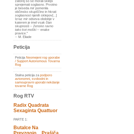
zatorej so se morali sklepi
sprejemati soglasno. Prvotno
je beseda
mir
pomenila
občinsko
skupščino
in hkrati
soglasnost
njenih sklepov[...]
Izraz
mir
odseva obdobje v
katerem je imel vsak član
skupnosti --
ženske ravno
tako kot moški
-- enake
pravice."
-- M. Eliade
Peticija
Peticija
Neomejeni rog uporabe
/ Support Autonomous Tovarna
Rog
Stalna peticija za
podporo
avtonomni, svobodni in
samoupravni uporabi nekdanje
tovarne Rog
Rog RTV
Radix Quadrata
Sexaginta Quattuor
PARTE 1:
Butalce Na
Prevzgojo _ Prašiča