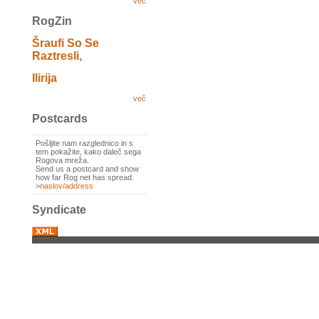
več
RogZin
Šraufi So Se
Raztresli,
Ilirija
več
Postcards
Pošljite nam razglednico in s
tem pokažite, kako daleč sega
Rogova mreža.
Send us a postcard and show
how far Rog net has spread.
>
naslov/address
Syndicate