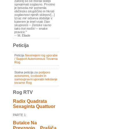
zatorej so se morali sklepi
sprejemati soglasno. Prvotno
je beseda
mir
pomenila
občinsko
skupščino
in hkrati
soglasnost
njenih sklepov[...]
Izraz
mir
odseva obdobje v
katerem je imel vsak član
skupnosti --
ženske ravno
tako kot moški
-- enake
pravice."
-- M. Eliade
Peticija
Peticija
Neomejeni rog uporabe
/ Support Autonomous Tovarna
Rog
Stalna peticija za
podporo
avtonomni, svobodni in
samoupravni uporabi nekdanje
tovarne Rog
Rog RTV
Radix Quadrata
Sexaginta Quattuor
PARTE 1:
Butalce Na
Prevzgojo _ Prašiča