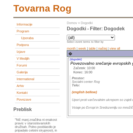
Tovarna Rog
Domov
»
Dogodki
Informacije
Dogodki - Filter: Dogodek
Program
Uporaba
Select event terms to filter by
Podpora
month
|
week
|
table
|
naštej
|
view all
Izjave
�
V Medijih
(dogodek)
Povezovalno srečanje evropskih gi
Forumi
Začetek: 10:00
Konec: 16:00
Galerija
Prostor:
International
Socialni center Rog
Telo:
Arhiv
(english bellow)
Kontakt
Povezave
Upori proti varčevalnim ukrepom so zajeli ce
Vstaje po Evropi in Sredozemlju so množiče
Preblisk
"Nič manj značilna ni enakost
pravic v staroslovanskih
družbah. Polno pooblastilo je
pripadalo celotni skupnosti, in