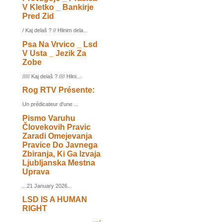
V Kletko _ Bankirje
Pred Zid
/ Kaj delaš ? // Hlinim dela...
Psa Na Vrvico _ Lsd
V Usta _ Jezik Za
Zobe
///// Kaj delaš ? //// Hlini...
Rog RTV Présente:
Un prédicateur d'une ...
Pismo Varuhu
Človekovih Pravic
Zaradi Omejevanja
Pravice Do Javnega
Zbiranja, Ki Ga Izvaja
Ljubljanska Mestna
Uprava
...21 January 2026...
LSD IS A HUMAN
RIGHT