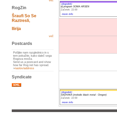
več
(dogodek)
dj program SOMA ARSEN
RogZin
Začetek: 22:00
more info
Šraufi So Se
Raztresli,
Ilirija
več
Postcards
Pošljite nam razglednico in s
tem pokažite, kako daleč sega
Rogova mreža.
Send us a postcard and show
how far Rog net has spread.
>
naslov/address
Syndicate
(dogodek)
SADHAKA (melodic black metal - Oregon)
Začetek: 22:00
more info