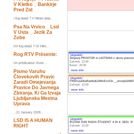
V Kletko _ Bankirje
Pred Zid
/ Kaj delaš ? // Hlinim dela...
Psa Na Vrvico _ Lsd
V Usta _ Jezik Za
Zobe
///// Kaj delaš ? //// Hlini...
Rog RTV Présente:
(dogodek)
Simpozij PROSTOR in LASTNINA v okviru praznova
Začetek: 12:00
Un prédicateur d'une ...
Konec: 20:00
more info
Pismo Varuhu
Človekovih Pravic
(dogodek)
Zaradi Omejevanja
FREEstyleKaRaoKe&JAMsEssIOn __otvorijoSAM
Začetek: 22:00
Pravice Do Javnega
more info
Zbiranja, Ki Ga Izvaja
Ljubljanska Mestna
Uprava
...21 January 2026...
(dogodek)
LSD IS A HUMAN
ROJSNI DAN RADIA ŠTUDENT: 4 IN 4, SEDI, 5! 44
RIGHT
Začetek: 22:00
more info