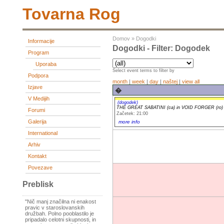
Tovarna Rog
Domov
»
Dogodki
Informacije
Dogodki - Filter: Dogodek
Program
Uporaba
Select event terms to filter by
Podpora
month
|
week
|
day
|
naštej
|
view all
Izjave
�
V Medijih
(dogodek)
THE GREAT SABATINI (ca) in VOID FORGER (ro)
Forumi
Začetek: 21:00
Galerija
more info
International
Arhiv
Kontakt
Povezave
Preblisk
"Nič manj značilna ni enakost
pravic v staroslovanskih
družbah. Polno pooblastilo je
pripadalo celotni skupnosti, in