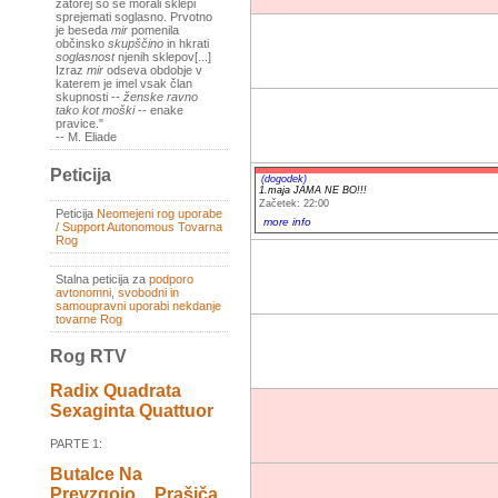
zatorej so se morali sklepi
sprejemati soglasno. Prvotno
je beseda
mir
pomenila
občinsko
skupščino
in hkrati
soglasnost
njenih sklepov[...]
Izraz
mir
odseva obdobje v
katerem je imel vsak član
skupnosti --
ženske ravno
tako kot moški
-- enake
pravice."
-- M. Eliade
Peticija
(dogodek)
1.maja JAMA NE BO!!!
Začetek: 22:00
Peticija
Neomejeni rog uporabe
more info
/ Support Autonomous Tovarna
Rog
Stalna peticija za
podporo
avtonomni, svobodni in
samoupravni uporabi nekdanje
tovarne Rog
Rog RTV
Radix Quadrata
Sexaginta Quattuor
PARTE 1:
Butalce Na
Prevzgojo _ Prašiča