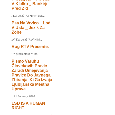
V Kletko _ Bankirje
Pred Zid
/ Kaj delaš ? // Hlinim dela...
Psa Na Vrvico _ Lsd
V Usta _ Jezik Za
Zobe
///// Kaj delaš ? //// Hlini...
Rog RTV Présente:
Un prédicateur d'une ...
Pismo Varuhu
Človekovih Pravic
Zaradi Omejevanja
Pravice Do Javnega
Zbiranja, Ki Ga Izvaja
Ljubljanska Mestna
Uprava
...21 January 2026...
LSD IS A HUMAN
RIGHT