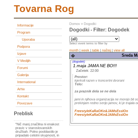
Tovarna Rog
Domov
»
Dogodki
Informacije
Dogodki - Filter: Dogodek
Program
Uporaba
Select event terms to filter by
Podpora
month
|
week
|
table
|
naštej
|
view all
Izjave
Sreda Ma
�
V Medijih
(dogodek)
1.maja JAMA NE BO!!!
Forumi
Začetek: 22:00
Galerija
Prostor:
kjerkoli razen v koncertni dvorani
International
Telo:
Arhiv
za praznik dela se ne dela
Kontakt
jami in njihova organizacija ne morejo bit
prekinjam redno serijo jamov, ki je trajala o
Povezave
Free
style
KaRaOKe
&
JAM
sEssIOn
Preblisk
Free
style
KaRaOKe
&
JAM
sEssIOn
"Nič manj značilna ni enakost
pravic v staroslovanskih
družbah. Polno pooblastilo je
pripadalo celotni skupnosti, in