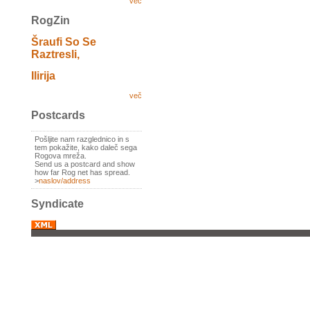
več
RogZin
Šraufi So Se
Raztresli,
Ilirija
več
Postcards
Pošljite nam razglednico in s
tem pokažite, kako daleč sega
Rogova mreža.
Send us a postcard and show
how far Rog net has spread.
>
naslov/address
Syndicate