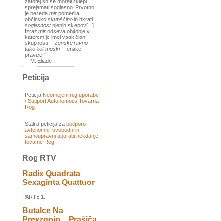
zatorej so se morali sklepi
sprejemati soglasno. Prvotno
je beseda
mir
pomenila
občinsko
skupščino
in hkrati
soglasnost
njenih sklepov[...]
Izraz
mir
odseva obdobje v
katerem je imel vsak član
skupnosti --
ženske ravno
tako kot moški
-- enake
pravice."
-- M. Eliade
Peticija
Peticija
Neomejeni rog uporabe
/ Support Autonomous Tovarna
Rog
Stalna peticija za
podporo
avtonomni, svobodni in
samoupravni uporabi nekdanje
tovarne Rog
Rog RTV
Radix Quadrata
Sexaginta Quattuor
PARTE 1:
Butalce Na
Prevzgojo _ Prašiča