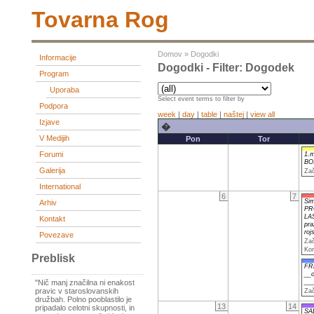
Tovarna Rog
Domov
»
Dogodki
Informacije
Dogodki - Filter: Dogodek
Program
Uporaba
Select event terms to filter by
Podpora
week
|
day
|
table
|
naštej
|
view all
Izjave
�
V Medijih
Pon
Tor
Forumi
1.
BO!
Galerija
Zač
International
6
7
Sim
Arhiv
PR
LA
Kontakt
pra
roj
Povezave
Zač
Kon
Preblisk
FR
__
__
"Nič manj značilna ni enakost
pravic v staroslovanskih
Zač
družbah. Polno pooblastilo je
13
14
pripadalo celotni skupnosti, in
SA