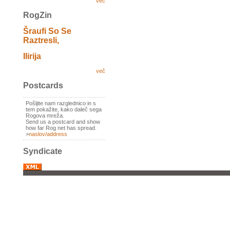
več
RogZin
Šraufi So Se
Raztresli,
Ilirija
več
Postcards
Pošljite nam razglednico in s
tem pokažite, kako daleč sega
Rogova mreža.
Send us a postcard and show
how far Rog net has spread.
>
naslov/address
Syndicate