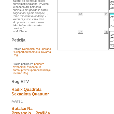
zatorej so se morali sklepi
(me
sprejemati soglasno. Prvotno
Ore
je beseda
mir
pomenila
Zač
občinsko
skupščino
in hkrati
soglasnost
njenih sklepov[...]
20
21
Izraz
mir
odseva obdobje v
FR
katerem je imel vsak član
__o
skupnosti --
ženske ravno
__
tako kot moški
-- enake
Zač
pravice."
-- M. Eliade
27
28
SI
FR
Peticija
__o
__
Zač
Peticija
Neomejeni rog uporabe
/ Support Autonomous Tovarna
Rog
Stalna peticija za
podporo
avtonomni, svobodni in
samoupravni uporabi nekdanje
tovarne Rog
Rog RTV
Radix Quadrata
Sexaginta Quattuor
PARTE 1:
Butalce Na
Prevzgojo _ Prašiča