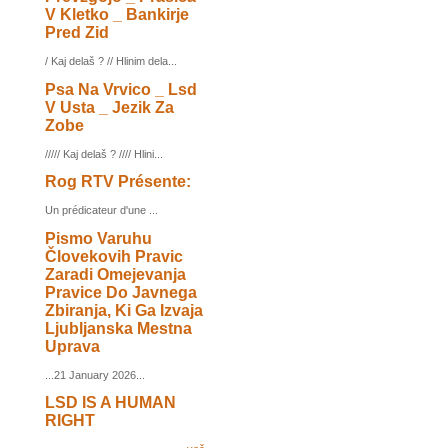
V Kletko _ Bankirje
Pred Zid
/ Kaj delaš ? // Hlinim dela...
Psa Na Vrvico _ Lsd
V Usta _ Jezik Za
Zobe
///// Kaj delaš ? //// Hlini...
Rog RTV Présente:
Un prédicateur d'une ...
Pismo Varuhu
Človekovih Pravic
Zaradi Omejevanja
Pravice Do Javnega
Zbiranja, Ki Ga Izvaja
Ljubljanska Mestna
Uprava
...21 January 2026...
LSD IS A HUMAN
RIGHT