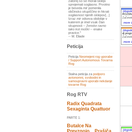
zatorej so se morali sklepi
sprejemati soglasno. Prvotno
je beseda
mir
pomenila
(dogod
občinsko
skupščino
in hkrati
ROJSNI
soglasnost
njenih sklepov[...]
Začetek
Izraz
mir
odseva obdobje v
katerem je imel vsak član
more i
skupnosti --
ženske ravno
tako kot moški
-- enake
(dogod
pravice."
dj pro
-- M. Eliade
Začetek
more i
Peticija
Peticija
Neomejeni rog uporabe
/ Support Autonomous Tovarna
Rog
Stalna peticija za
podporo
avtonomni, svobodni in
samoupravni uporabi nekdanje
tovarne Rog
Rog RTV
Radix Quadrata
Sexaginta Quattuor
PARTE 1:
Butalce Na
(dogod
Prevzgojo _ Prašiča