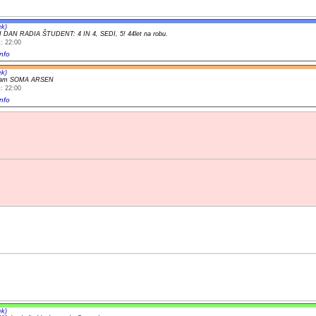
ek)
 DAN RADIA ŠTUDENT: 4 IN 4, SEDI, 5! 44let na robu.
: 22:00
nfo
ek)
gram SOMA ARSEN
: 22:00
nfo
ek)