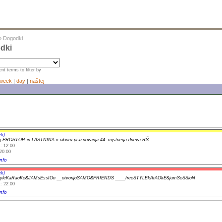
»
Dogodki
dki
nt terms to filter by
week
|
day
|
naštej
ek)
j PROSTOR in LASTNINA v okviru praznovanja 44. rojstnega dneva RŠ
: 12:00
20:00
nfo
ek)
yleKaRaoKe&JAMsEssIOn __otvorijoSAMO&FRIENDS ____freeSTYLEkArAOkE&jamSeSSioN
: 22:00
nfo