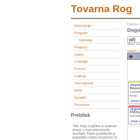
Tovarna Rog
Domov
Informacije
Dogo
Program
Uporaba
Select eve
Podpora
month
|
Izjave
�
V Medijih
Forumi
Galerija
International
(dogod
Simpozi
Arhiv
Začetek
Konec: 
Kontakt
more i
Povezave
(dogod
FREEst
Preblisk
Začetek
more i
"Nič manj značilna ni enakost
pravic v staroslovanskih
družbah. Polno pooblastilo je
pripadalo celotni skupnosti, in