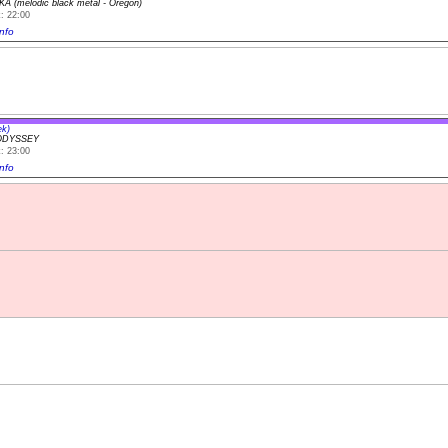
 (melodic black metal - Oregon)
: 22:00
nfo
ek)
ODYSSEY
: 23:00
nfo