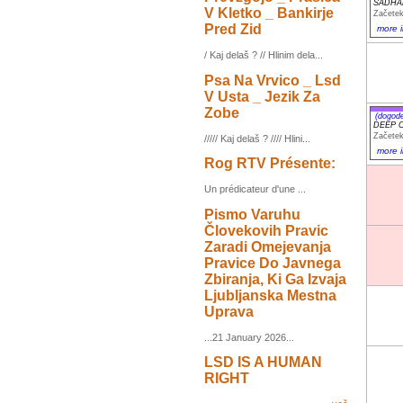
SADHAKA
V Kletko _ Bankirje
Začetek
Pred Zid
more i
/ Kaj delaš ? // Hlinim dela...
Psa Na Vrvico _ Lsd
V Usta _ Jezik Za
Zobe
(dogod
DEEP 
Začetek
///// Kaj delaš ? //// Hlini...
more i
Rog RTV Présente:
Un prédicateur d'une ...
Pismo Varuhu
Človekovih Pravic
Zaradi Omejevanja
Pravice Do Javnega
Zbiranja, Ki Ga Izvaja
Ljubljanska Mestna
Uprava
...21 January 2026...
LSD IS A HUMAN
RIGHT