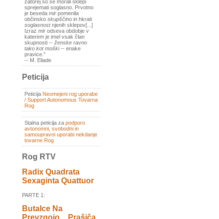
zatorej so se morali sklepi
sprejemati soglasno. Prvotno
je beseda
mir
pomenila
občinsko
skupščino
in hkrati
soglasnost
njenih sklepov[...]
Izraz
mir
odseva obdobje v
katerem je imel vsak član
skupnosti --
ženske ravno
tako kot moški
-- enake
pravice."
-- M. Eliade
Peticija
Peticija
Neomejeni rog uporabe
/ Support Autonomous Tovarna
Rog
Stalna peticija za
podporo
avtonomni, svobodni in
samoupravni uporabi nekdanje
tovarne Rog
Rog RTV
Radix Quadrata
Sexaginta Quattuor
PARTE 1:
Butalce Na
Prevzgojo _ Prašiča