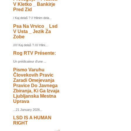
V Kletko _ Bankirje
Pred Zid
/ Kaj delaš ? // Hlinim dela...
Psa Na Vrvico _ Lsd
V Usta _ Jezik Za
Zobe
///// Kaj delaš ? //// Hlini...
Rog RTV Présente:
Un prédicateur d'une ...
Pismo Varuhu
Človekovih Pravic
Zaradi Omejevanja
Pravice Do Javnega
Zbiranja, Ki Ga Izvaja
Ljubljanska Mestna
Uprava
...21 January 2026...
LSD IS A HUMAN
RIGHT