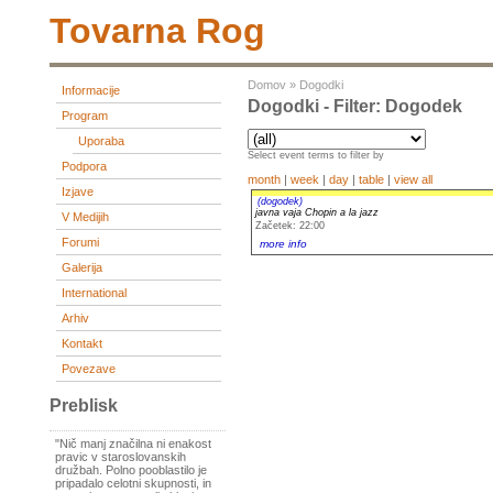
Tovarna Rog
Domov
»
Dogodki
Informacije
Dogodki - Filter: Dogodek
Program
Uporaba
Select event terms to filter by
Podpora
month
|
week
|
day
|
table
|
view all
Izjave
(dogodek)
javna vaja Chopin a la jazz
V Medijih
Začetek: 22:00
Forumi
more info
Galerija
International
Arhiv
Kontakt
Povezave
Preblisk
"Nič manj značilna ni enakost
pravic v staroslovanskih
družbah. Polno pooblastilo je
pripadalo celotni skupnosti, in