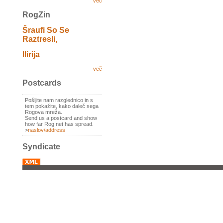
več
RogZin
Šraufi So Se
Raztresli,
Ilirija
več
Postcards
Pošljite nam razglednico in s
tem pokažite, kako daleč sega
Rogova mreža.
Send us a postcard and show
how far Rog net has spread.
>
naslov/address
Syndicate