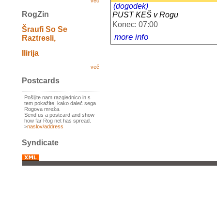
več
(dogodek)
RogZin
PUST KEŠ v Rogu
Konec: 07:00
Šraufi So Se
more info
Raztresli,
Ilirija
več
Postcards
Pošljite nam razglednico in s
tem pokažite, kako daleč sega
Rogova mreža.
Send us a postcard and show
how far Rog net has spread.
>
naslov/address
Syndicate