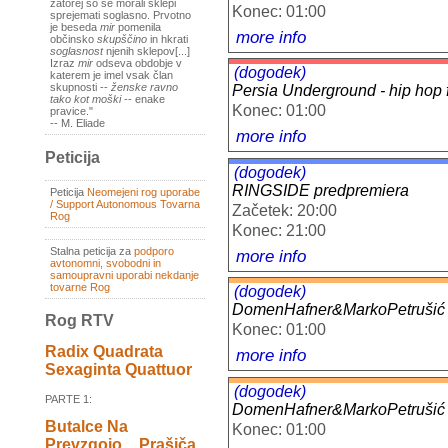
zatorej so se morali sklepi
Konec: 01:00
sprejemati soglasno. Prvotno
je beseda
mir
pomenila
more info
občinsko
skupščino
in hkrati
soglasnost
njenih sklepov[...]
Izraz
mir
odseva obdobje v
(dogodek)
katerem je imel vsak član
skupnosti --
ženske ravno
Persia Underground - hip hop f
tako kot moški
-- enake
Konec: 01:00
pravice."
-- M. Eliade
more info
Peticija
(dogodek)
RINGSIDE predpremiera
Peticija
Neomejeni rog uporabe
/ Support Autonomous Tovarna
Začetek: 20:00
Rog
Konec: 21:00
Stalna peticija za
podporo
more info
avtonomni, svobodni in
samoupravni uporabi nekdanje
tovarne Rog
(dogodek)
DomenHafner&MarkoPetruši
Rog RTV
Konec: 01:00
Radix Quadrata
more info
Sexaginta Quattuor
(dogodek)
PARTE 1:
DomenHafner&MarkoPetruši
Butalce Na
Konec: 01:00
Prevzgojo _ Prašiča