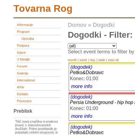
Tovarna Rog
Domov
»
Dogodki
Informacije
Program
Dogodki - Filter
Uporaba
Podpora
Select event terms to filter by
Izjave
V Medijih
month
|
week
|
day
|
table
|
view all
(dogodek)
Forumi
Petko&Dobravc
Galerija
Konec: 01:00
International
more info
Arhiv
Kontakt
(dogodek)
Povezave
Persia Underground - hip hop f
Konec: 01:00
Preblisk
more info
"Nič manj značilna ni enakost
pravic v staroslovanskih
(dogodek)
družbah. Polno pooblastilo je
Petko&Dobravc
pripadalo celotni skupnosti, in