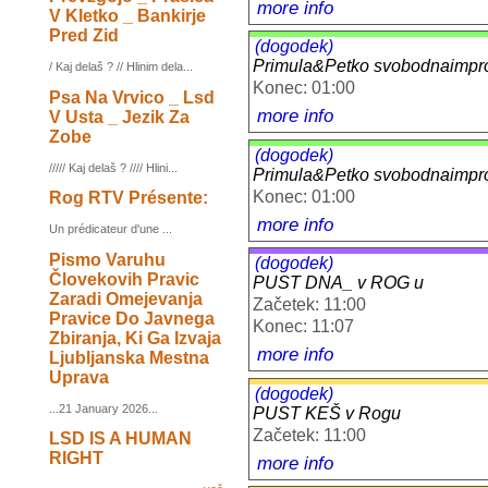
more info
V Kletko _ Bankirje
Pred Zid
(dogodek)
Primula&Petko svobodnaimpro
/ Kaj delaš ? // Hlinim dela...
Konec: 01:00
Psa Na Vrvico _ Lsd
more info
V Usta _ Jezik Za
Zobe
(dogodek)
///// Kaj delaš ? //// Hlini...
Primula&Petko svobodnaimpro
Konec: 01:00
Rog RTV Présente:
more info
Un prédicateur d'une ...
Pismo Varuhu
(dogodek)
Človekovih Pravic
PUST DNA_ v ROG u
Zaradi Omejevanja
Začetek: 11:00
Pravice Do Javnega
Konec: 11:07
Zbiranja, Ki Ga Izvaja
more info
Ljubljanska Mestna
Uprava
(dogodek)
...21 January 2026...
PUST KEŠ v Rogu
Začetek: 11:00
LSD IS A HUMAN
RIGHT
more info