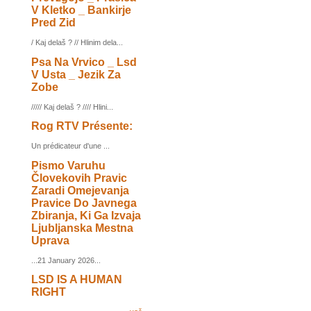
V Kletko _ Bankirje
Pred Zid
/ Kaj delaš ? // Hlinim dela...
Psa Na Vrvico _ Lsd
V Usta _ Jezik Za
Zobe
///// Kaj delaš ? //// Hlini...
Rog RTV Présente:
Un prédicateur d'une ...
Pismo Varuhu
Človekovih Pravic
Zaradi Omejevanja
Pravice Do Javnega
Zbiranja, Ki Ga Izvaja
Ljubljanska Mestna
Uprava
...21 January 2026...
LSD IS A HUMAN
RIGHT