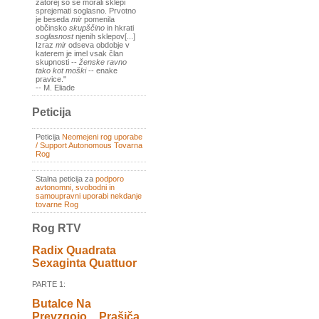
zatorej so se morali sklepi
sprejemati soglasno. Prvotno
je beseda
mir
pomenila
občinsko
skupščino
in hkrati
soglasnost
njenih sklepov[...]
Izraz
mir
odseva obdobje v
katerem je imel vsak član
skupnosti --
ženske ravno
tako kot moški
-- enake
pravice."
-- M. Eliade
Peticija
Peticija
Neomejeni rog uporabe
/ Support Autonomous Tovarna
Rog
Stalna peticija za
podporo
avtonomni, svobodni in
samoupravni uporabi nekdanje
tovarne Rog
Rog RTV
Radix Quadrata
Sexaginta Quattuor
PARTE 1:
Butalce Na
Prevzgojo _ Prašiča