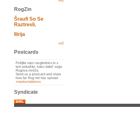
več
RogZin
Šraufi So Se
Raztresli,
Ilirija
več
Postcards
Pošljite nam razglednico in s
tem pokažite, kako daleč sega
Rogova mreža.
Send us a postcard and show
how far Rog net has spread.
>
naslov/address
Syndicate