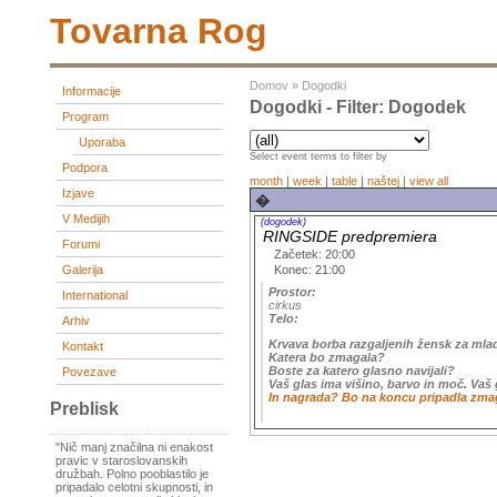
Tovarna Rog
Domov
»
Dogodki
Informacije
Dogodki - Filter: Dogodek
Program
Uporaba
Select event terms to filter by
Podpora
month
|
week
|
table
|
naštej
|
view all
Izjave
�
V Medijih
(dogodek)
RINGSIDE predpremiera
Forumi
Začetek: 20:00
Konec: 21:00
Galerija
Prostor:
International
cirkus
Telo:
Arhiv
Krvava borba razgaljenih žensk za mla
Kontakt
Katera bo zmagala?
Boste za katero glasno navijali?
Povezave
Vaš glas ima višino, barvo in moč. Vaš 
In nagrada? Bo na koncu pripadla zmag
Preblisk
"Nič manj značilna ni enakost
pravic v staroslovanskih
družbah. Polno pooblastilo je
pripadalo celotni skupnosti, in