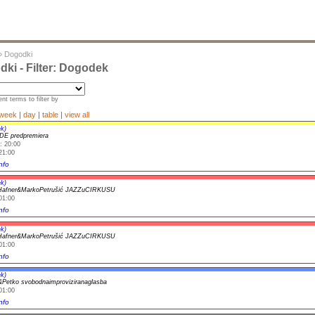
»
Dogodki
ki - Filter: Dogodek
nt terms to filter by
week
|
day
|
table
|
view all
k)
DE predpremiera
: 20:00
21:00
nfo
k)
afner&MarkoPetrušić JAZZuCIRKUSU
01:00
nfo
k)
afner&MarkoPetrušić JAZZuCIRKUSU
01:00
nfo
k)
&Petko svobodnaimproviziranaglasba
01:00
nfo