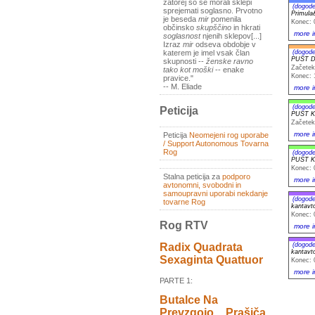
zatorej so se morali sklepi
(dogode
sprejemati soglasno. Prvotno
Primula
je beseda
mir
pomenila
Konec: 
občinsko
skupščino
in hkrati
more i
soglasnost
njenih sklepov[...]
Izraz
mir
odseva obdobje v
(dogode
katerem je imel vsak član
PUST D
skupnosti --
ženske ravno
Začetek
tako kot moški
-- enake
Konec: 
pravice."
-- M. Eliade
more i
(dogode
Peticija
PUST K
Začetek
more i
Peticija
Neomejeni rog uporabe
/ Support Autonomous Tovarna
Rog
(dogode
PUST K
Konec: 
Stalna peticija za
podporo
more i
avtonomni, svobodni in
samoupravni uporabi nekdanje
(dogode
tovarne Rog
kantavt
Konec: 
Rog RTV
more i
(dogode
Radix Quadrata
kantavt
Sexaginta Quattuor
Konec: 
more i
PARTE 1:
Butalce Na
Prevzgojo _ Prašiča