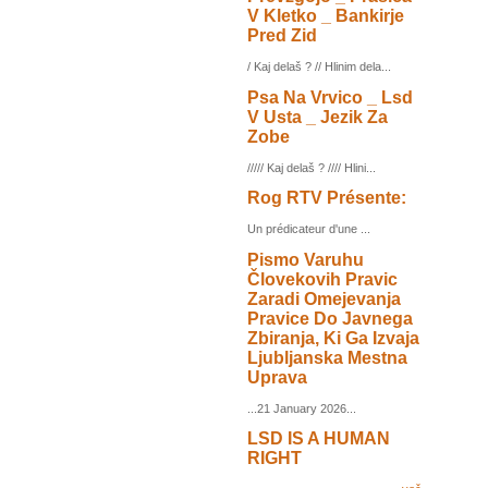
V Kletko _ Bankirje
Pred Zid
/ Kaj delaš ? // Hlinim dela...
Psa Na Vrvico _ Lsd
V Usta _ Jezik Za
Zobe
///// Kaj delaš ? //// Hlini...
Rog RTV Présente:
Un prédicateur d'une ...
Pismo Varuhu
Človekovih Pravic
Zaradi Omejevanja
Pravice Do Javnega
Zbiranja, Ki Ga Izvaja
Ljubljanska Mestna
Uprava
...21 January 2026...
LSD IS A HUMAN
RIGHT