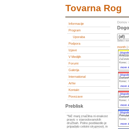
Tovarna Rog
Domov
Informacije
Dogod
Program
Uporaba
Select eve
Podpora
month
|
Izjave
(dogode
RINGSI
V Medijih
Začetek
Konec: 
Forumi
more i
Galerija
(dogode
International
DomenH
Konec: 
Arhiv
more i
Kontakt
(dogode
Povezave
DomenH
Konec: 
more i
Preblisk
(dogode
Primula
"Nič manj značilna ni enakost
Konec: 
pravic v staroslovanskih
družbah. Polno pooblastilo je
more i
pripadalo celotni skupnosti, in