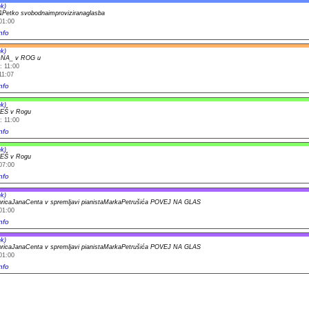
k)
&Petko svobodnaimproviziranaglasba
01:00
nfo
k)
NA_ v ROG u
: 11:00
11:07
nfo
k)
EŠ v Rogu
: 11:00
nfo
k)
EŠ v Rogu
07:00
nfo
k)
oricaJanaCenta v spremljavi pianistaMarkaPetrušića POVEJ NA GLAS
01:00
nfo
k)
oricaJanaCenta v spremljavi pianistaMarkaPetrušića POVEJ NA GLAS
01:00
nfo