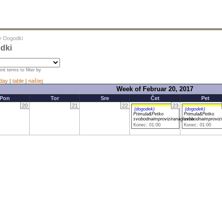
»
Dogodki
dki
nt terms to filter by
day
|
table
|
naštej
Week of Februar 20, 2017
Pon
Tor
Sre
Čet
Pet
20
21
22
23
(dogodek)
(dogodek)
Primula&Petko
Primula&Petko
svobodnaimproviziranaglasba
svobodnaimprovizi
Konec: 01:00
Konec: 01:00