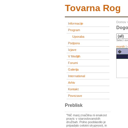
Tovarna Rog
Domov
Informacije
Dogo
Program
Uporaba
Select eve
Podpora
month
|
Izjave
�
V Medijih
Forumi
Galerija
International
Arhiv
Kontakt
Povezave
Preblisk
"Nič manj značilna ni enakost
pravic v staroslovanskih
družbah. Polno pooblastilo je
pripadalo celotni skupnosti, in