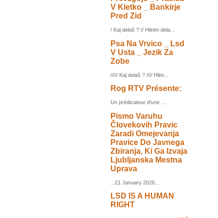
V Kletko _ Bankirje
Pred Zid
/ Kaj delaš ? // Hlinim dela...
Psa Na Vrvico _ Lsd
V Usta _ Jezik Za
Zobe
///// Kaj delaš ? //// Hlini...
Rog RTV Présente:
Un prédicateur d'une ...
Pismo Varuhu
Človekovih Pravic
Zaradi Omejevanja
Pravice Do Javnega
Zbiranja, Ki Ga Izvaja
Ljubljanska Mestna
Uprava
...21 January 2026...
LSD IS A HUMAN
RIGHT