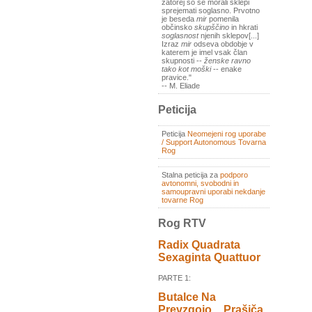
zatorej so se morali sklepi
sprejemati soglasno. Prvotno
je beseda
mir
pomenila
občinsko
skupščino
in hkrati
soglasnost
njenih sklepov[...]
Izraz
mir
odseva obdobje v
katerem je imel vsak član
skupnosti --
ženske ravno
tako kot moški
-- enake
pravice."
-- M. Eliade
Peticija
Peticija
Neomejeni rog uporabe
/ Support Autonomous Tovarna
Rog
Stalna peticija za
podporo
avtonomni, svobodni in
samoupravni uporabi nekdanje
tovarne Rog
Rog RTV
Radix Quadrata
Sexaginta Quattuor
PARTE 1:
Butalce Na
Prevzgojo _ Prašiča