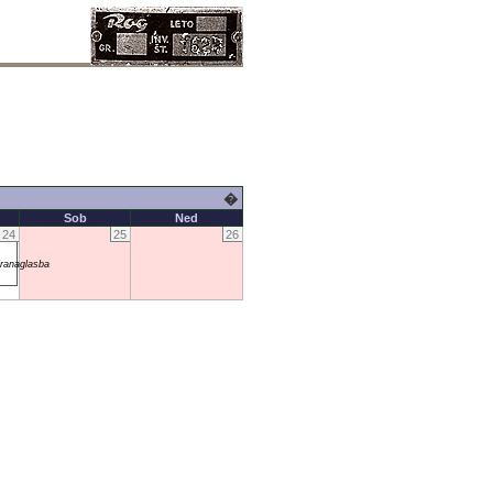
�
Sob
Ned
24
25
26
ranaglasba