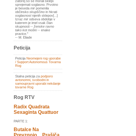
zatorej so se morali sklepi
sprejemati soglasno. Prvotno
je beseda
mir
pomenila
občinsko
skupščino
in hkrati
soglasnost
njenih sklepov[...]
Izraz
mir
odseva obdobje v
katerem je imel vsak član
skupnosti --
ženske ravno
tako kot moški
-- enake
pravice."
-- M. Eliade
Peticija
Peticija
Neomejeni rog uporabe
/ Support Autonomous Tovarna
Rog
Stalna peticija za
podporo
avtonomni, svobodni in
samoupravni uporabi nekdanje
tovarne Rog
Rog RTV
Radix Quadrata
Sexaginta Quattuor
PARTE 1:
Butalce Na
Prevzgojo _ Prašiča