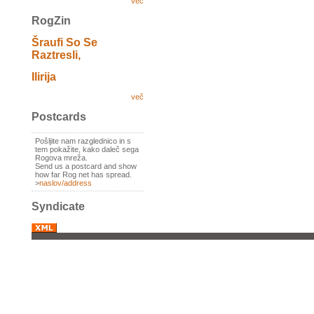
več
RogZin
Šraufi So Se
Raztresli,
Ilirija
več
Postcards
Pošljite nam razglednico in s
tem pokažite, kako daleč sega
Rogova mreža.
Send us a postcard and show
how far Rog net has spread.
>
naslov/address
Syndicate