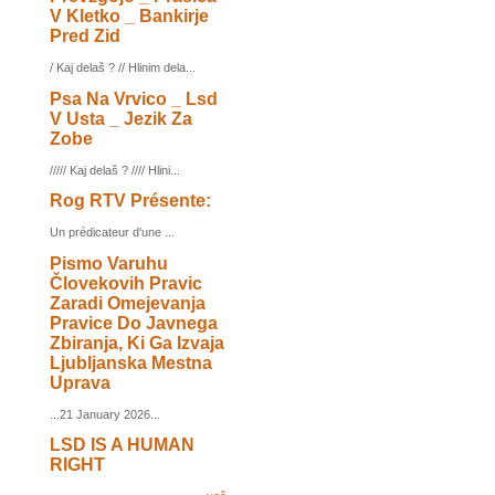
V Kletko _ Bankirje
Pred Zid
/ Kaj delaš ? // Hlinim dela...
Psa Na Vrvico _ Lsd
V Usta _ Jezik Za
Zobe
///// Kaj delaš ? //// Hlini...
Rog RTV Présente:
Un prédicateur d'une ...
Pismo Varuhu
Človekovih Pravic
Zaradi Omejevanja
Pravice Do Javnega
Zbiranja, Ki Ga Izvaja
Ljubljanska Mestna
Uprava
...21 January 2026...
LSD IS A HUMAN
RIGHT