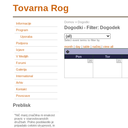
Tovarna Rog
Domov
»
Dogodki
Informacije
Dogodki - Filter: Dogodek
Program
Uporaba
Select event terms to filter by
Podpora
month
|
day
|
table
|
naštej
|
view all
Izjave
�
V Medijih
Pon
Tor
20
21
Forumi
Galerija
International
Arhiv
Kontakt
Povezave
Preblisk
"Nič manj značilna ni enakost
pravic v staroslovanskih
družbah. Polno pooblastilo je
pripadalo celotni skupnosti, in