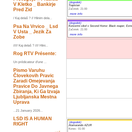
(dogodek)
V Kletko _ Bankirje
Trapistan
Pred Zid
Začetek: 21:00
more info
/ Kaj delaš ? // Hlinim dela...
(dogodek)
Psa Na Vrvico _ Lsd
Koncertni cikel v Second Home: Black reaper, Extr
Začetek: 21:00
V Usta _ Jezik Za
more info
Zobe
///// Kaj delaš ? //// Hlini...
Rog RTV Présente:
Un prédicateur d'une ...
Pismo Varuhu
Človekovih Pravic
Zaradi Omejevanja
Pravice Do Javnega
Zbiranja, Ki Ga Izvaja
Ljubljanska Mestna
Uprava
...21 January 2026...
LSD IS A HUMAN
(dogodek)
RIGHT
Atamarando AZUR
Konec: 01:00