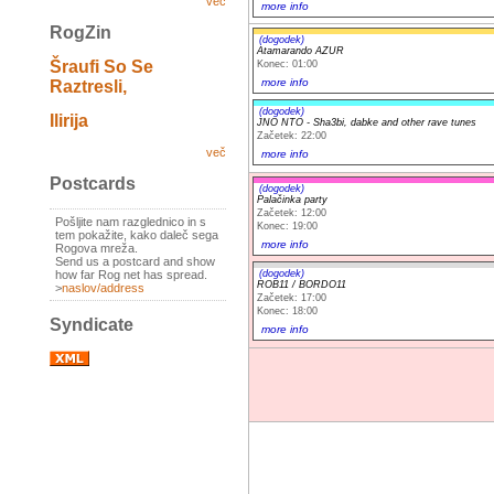
več
more info
RogZin
(dogodek)
Atamarando AZUR
Šraufi So Se
Konec: 01:00
more info
Raztresli,
(dogodek)
Ilirija
JNO NTO - Sha3bi, dabke and other rave tunes
Začetek: 22:00
več
more info
Postcards
(dogodek)
Palačinka party
Začetek: 12:00
Pošljite nam razglednico in s
Konec: 19:00
tem pokažite, kako daleč sega
more info
Rogova mreža.
Send us a postcard and show
how far Rog net has spread.
(dogodek)
ROB11 / BORDO11
>
naslov/address
Začetek: 17:00
Konec: 18:00
Syndicate
more info