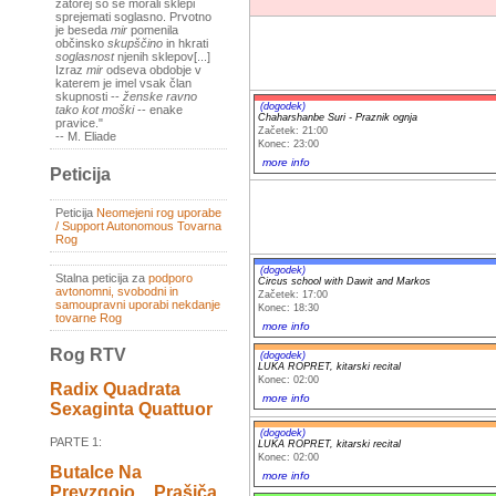
zatorej so se morali sklepi
sprejemati soglasno. Prvotno
je beseda
mir
pomenila
občinsko
skupščino
in hkrati
soglasnost
njenih sklepov[...]
Izraz
mir
odseva obdobje v
katerem je imel vsak član
skupnosti --
ženske ravno
(dogodek)
tako kot moški
-- enake
Chaharshanbe Suri - Praznik ognja
pravice."
Začetek: 21:00
-- M. Eliade
Konec: 23:00
more info
Peticija
Peticija
Neomejeni rog uporabe
/ Support Autonomous Tovarna
Rog
(dogodek)
Stalna peticija za
podporo
Circus school with Dawit and Markos
avtonomni, svobodni in
Začetek: 17:00
samoupravni uporabi nekdanje
Konec: 18:30
tovarne Rog
more info
Rog RTV
(dogodek)
LUKA ROPRET, kitarski recital
Konec: 02:00
Radix Quadrata
more info
Sexaginta Quattuor
(dogodek)
PARTE 1:
LUKA ROPRET, kitarski recital
Konec: 02:00
Butalce Na
more info
Prevzgojo _ Prašiča