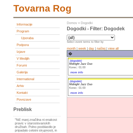
Tovarna Rog
Domov
»
Dogodki
Informacije
Dogodki - Filter: Dogodek
Program
Uporaba
Select event terms to filter by
Podpora
month
|
week
|
day
|
naštej
|
view all
Izjave
�
V Medijih
(dogodek)
Midnight Jazz Duo
Forumi
Konec: 01:00
Galerija
more info
International
(dogodek)
Midnight Jazz Duo
Arhiv
Konec: 01:00
Kontakt
more info
Povezave
Preblisk
"Nič manj značilna ni enakost
pravic v staroslovanskih
družbah. Polno pooblastilo je
pripadalo celotni skupnosti, in