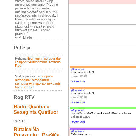
zatorej so se morali sklepi
sprejemati soglasno. Prvotno
je beseda
mir
pomenila
občinsko
skupščino
in hkrati
soglasnost
njenih sklepov[...]
Izraz
mir
odseva obdobje v
katerem je imel vsak član
skupnosti --
ženske ravno
tako kot moški
-- enake
pravice."
-- M. Eliade
Peticija
Peticija
Neomejeni rog uporabe
/ Support Autonomous Tovarna
Rog
(dogodek)
Atamarando AZUR
Stalna peticija za
podporo
Konec: 01:00
avtonomni, svobodni in
more info
samoupravni uporabi nekdanje
tovarne Rog
(dogodek)
Atamarando AZUR
Rog RTV
Konec: 01:00
more info
Radix Quadrata
(dogodek)
Sexaginta Quattuor
JNO NTO - Sha3bi, dabke and other rave tunes
Začetek: 22:00
PARTE 1:
more info
Butalce Na
(dogodek)
Prevzgojo _ Prašiča
Palačinka party