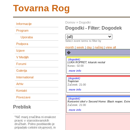
Tovarna Rog
Domov
»
Dogodki
Informacije
Dogodki - Filter: Dogodek
Program
Uporaba
Select event terms to filter by
Podpora
month
|
week
|
day
|
naštej
|
view all
Izjave
�
V Medijih
(dogodek)
LUKA ROPRET, kitarski recital
Forumi
Konec: 02:00
Galerija
more info
International
(dogodek)
Trapistan
Arhiv
Začetek: 21:00
more info
Kontakt
Povezave
(dogodek)
Koncertni cikel v Second Home: Black reaper, Extr
Začetek: 21:00
Preblisk
more info
"Nič manj značilna ni enakost
pravic v staroslovanskih
družbah. Polno pooblastilo je
pripadalo celotni skupnosti, in