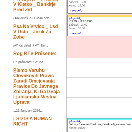
Začetek: 12:00
V Kletko _ Bankirje
Konec: 19:00
Pred Zid
more info
/ Kaj delaš ? // Hlinim dela...
(dogodek)
ROB11 / BORDO11
Začetek: 17:00
Psa Na Vrvico _ Lsd
Konec: 18:00
V Usta _ Jezik Za
more info
Zobe
///// Kaj delaš ? //// Hlini...
Rog RTV Présente:
Un prédicateur d'une ...
Pismo Varuhu
Človekovih Pravic
Zaradi Omejevanja
Pravice Do Javnega
Zbiranja, Ki Ga Izvaja
Ljubljanska Mestna
Uprava
...21 January 2026...
LSD IS A HUMAN
(dogodek)
RIGHT
Petrušić/Lampret/Diallo na_četrtkovih_večerih Ja
Konec: 01:00