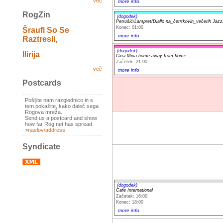
več
more info
RogZin
(dogodek)
Petrušić/Lampret/Diallo na_četrtkovih_večerih Ja
Konec: 01:00
Šraufi So Se
more info
Raztresli,
(dogodek)
Ilirija
Cica Mica home away from home
Začetek: 21:00
več
more info
Postcards
Pošljite nam razglednico in s
tem pokažite, kako daleč sega
Rogova mreža.
Send us a postcard and show
how far Rog net has spread.
>
naslov/address
Syndicate
(dogodek)
Cafe International
Začetek: 16:00
Konec: 18:00
more info