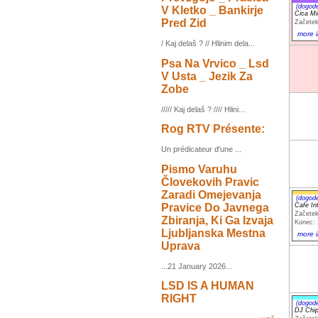
(dogod
V Kletko _ Bankirje
Cica M
Pred Zid
Začetek
more i
/ Kaj delaš ? // Hlinim dela...
Psa Na Vrvico _ Lsd
V Usta _ Jezik Za
Zobe
///// Kaj delaš ? //// Hlini...
Rog RTV Présente:
Un prédicateur d'une ...
Pismo Varuhu
Človekovih Pravic
Zaradi Omejevanja
(dogod
Pravice Do Javnega
Cafe Int
Začetek
Zbiranja, Ki Ga Izvaja
Konec: 
Ljubljanska Mestna
more i
Uprava
...21 January 2026...
LSD IS A HUMAN
RIGHT
(dogod
DJ Chip