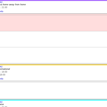
ek)
ica home away from home
: 21:00
nfo
ek)
ernational
: 16:00
18:00
nfo
ek)
iron