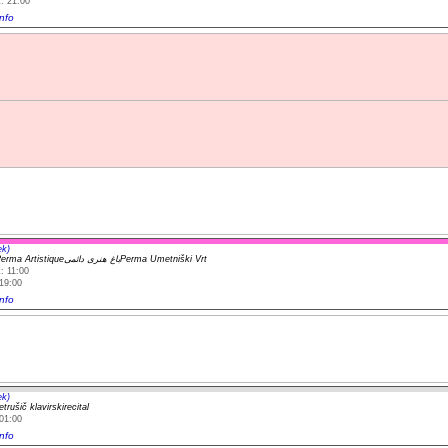
: 21:00
nfo
ek)
Jardin Perma Artistiqueباغ هنری دائمیPerma Umetniški Vrt
: 11:00
19:00
nfo
ek)
rušič klavirskirecital
01:00
nfo