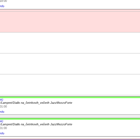
18:00
nfo
ek)
ć/Lampret/Diallo na_četrtkovih_večerih JazzMezzoForte
01:00
nfo
ek)
ć/Lampret/Diallo na_četrtkovih_večerih JazzMezzoForte
01:00
nfo