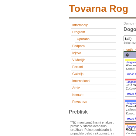
Tovarna Rog
Domov
Informacije
Dogod
Program
Uporaba
Select eve
Podpora
month
|
Izjave
�
V Medijih
(dogod
Atamar
Forumi
Konec: 
Galerija
more i
International
(dogod
JNO NTO
Arhiv
Začetek
more i
Kontakt
Povezave
(dogod
Palačin
Začetek
Preblisk
Konec: 
more i
"Nič manj značilna ni enakost
pravic v staroslovanskih
(dogod
družbah. Polno pooblastilo je
ROB11 
pripadalo celotni skupnosti, in
Začetek