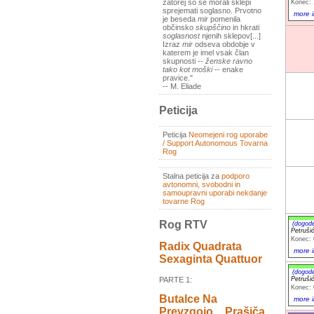
zatorej so se morali sklepi
Konec: 
sprejemati soglasno. Prvotno
more i
je beseda
mir
pomenila
občinsko
skupščino
in hkrati
soglasnost
njenih sklepov[...]
Izraz
mir
odseva obdobje v
katerem je imel vsak član
skupnosti --
ženske ravno
tako kot moški
-- enake
pravice."
-- M. Eliade
Peticija
Peticija
Neomejeni rog uporabe
/ Support Autonomous Tovarna
Rog
Stalna peticija za
podporo
avtonomni, svobodni in
samoupravni uporabi nekdanje
tovarne Rog
Rog RTV
(dogod
Petruši
Konec: 
Radix Quadrata
more i
Sexaginta Quattuor
(dogod
Petruši
PARTE 1:
Konec: 
Butalce Na
more i
Prevzgojo _ Prašiča