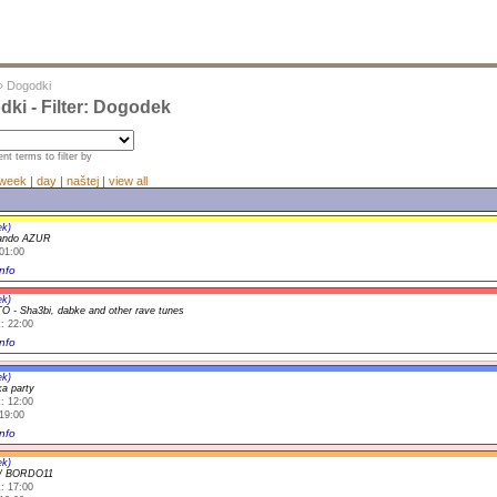
»
Dogodki
ki - Filter: Dogodek
nt terms to filter by
week
|
day
|
naštej
|
view all
ek)
ando AZUR
01:00
nfo
ek)
 - Sha3bi, dabke and other rave tunes
: 22:00
nfo
ek)
ka party
: 12:00
19:00
nfo
ek)
/ BORDO11
: 17:00