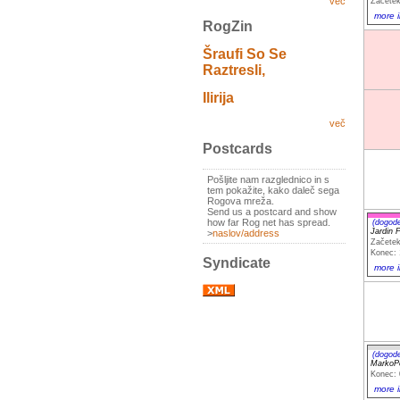
več
Začetek
more i
RogZin
Šraufi So Se
Raztresli,
Ilirija
več
Postcards
Pošljite nam razglednico in s
tem pokažite, kako daleč sega
Rogova mreža.
Send us a postcard and show
how far Rog net has spread.
(dogod
>
naslov/address
Začetek
Konec: 
Syndicate
more i
(dogod
MarkoPet
Konec: 
more i