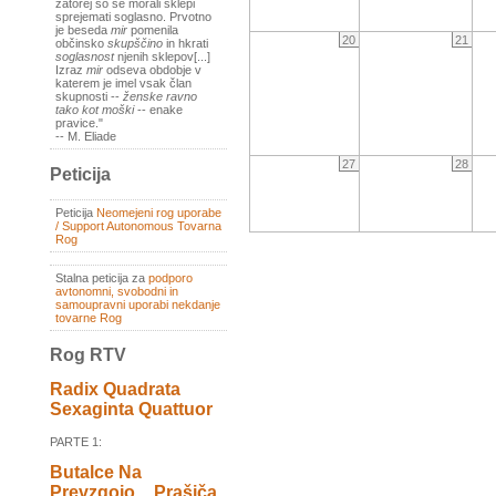
zatorej so se morali sklepi
sprejemati soglasno. Prvotno
je beseda
mir
pomenila
20
21
občinsko
skupščino
in hkrati
soglasnost
njenih sklepov[...]
Izraz
mir
odseva obdobje v
katerem je imel vsak član
skupnosti --
ženske ravno
tako kot moški
-- enake
pravice."
-- M. Eliade
27
28
Peticija
Peticija
Neomejeni rog uporabe
/ Support Autonomous Tovarna
Rog
Stalna peticija za
podporo
avtonomni, svobodni in
samoupravni uporabi nekdanje
tovarne Rog
Rog RTV
Radix Quadrata
Sexaginta Quattuor
PARTE 1:
Butalce Na
Prevzgojo _ Prašiča