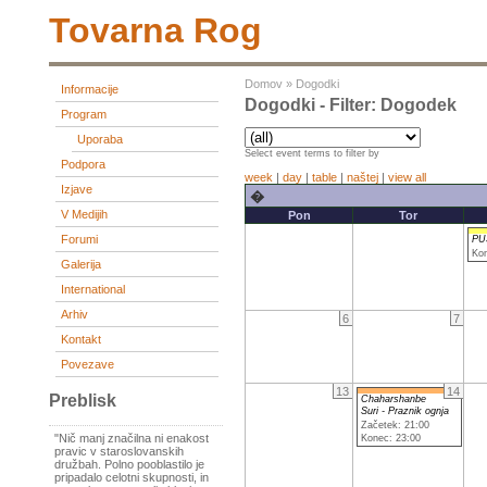
Tovarna Rog
Domov
»
Dogodki
Informacije
Dogodki - Filter: Dogodek
Program
Uporaba
Select event terms to filter by
Podpora
week
|
day
|
table
|
naštej
|
view all
Izjave
�
V Medijih
Pon
Tor
Forumi
PU
Kon
Galerija
International
Arhiv
6
7
Kontakt
Povezave
13
14
Preblisk
Chaharshanbe
Suri - Praznik ognja
Začetek: 21:00
"Nič manj značilna ni enakost
Konec: 23:00
pravic v staroslovanskih
družbah. Polno pooblastilo je
pripadalo celotni skupnosti, in