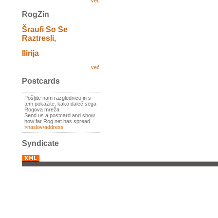
več
RogZin
Šraufi So Se
Raztresli,
Ilirija
več
Postcards
Pošljite nam razglednico in s
tem pokažite, kako daleč sega
Rogova mreža.
Send us a postcard and show
how far Rog net has spread.
>
naslov/address
Syndicate