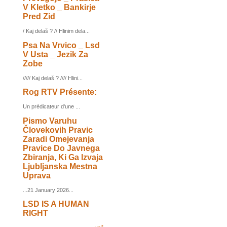
V Kletko _ Bankirje
Pred Zid
/ Kaj delaš ? // Hlinim dela...
Psa Na Vrvico _ Lsd
V Usta _ Jezik Za
Zobe
///// Kaj delaš ? //// Hlini...
Rog RTV Présente:
Un prédicateur d'une ...
Pismo Varuhu
Človekovih Pravic
Zaradi Omejevanja
Pravice Do Javnega
Zbiranja, Ki Ga Izvaja
Ljubljanska Mestna
Uprava
...21 January 2026...
LSD IS A HUMAN
RIGHT