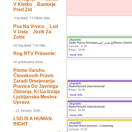
V Kletko _ Bankirje
Pred Zid
/ Kaj delaš ? // Hlinim dela...
Psa Na Vrvico _ Lsd
V Usta _ Jezik Za
Zobe
(dogodek)
Jardin Perma Artistiqueباغ هنری دائمیPer
///// Kaj delaš ? //// Hlini...
Začetek: 11:00
Konec: 19:00
Rog RTV Présente:
more info
Un prédicateur d'une ...
Pismo Varuhu
Človekovih Pravic
Zaradi Omejevanja
(dogodek)
Pravice Do Javnega
MarkoPetrušič klavirskirecital
Konec: 01:00
Zbiranja, Ki Ga Izvaja
more info
Ljubljanska Mestna
Uprava
(dogodek)
MarkoPetrušič klavirskirecital
Konec: 01:00
...21 January 2026...
more info
LSD IS A HUMAN
RIGHT
(dogodek)
Second Home presents: Connecting
Začetek: 21:00