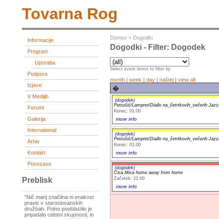
Tovarna Rog
Domov
»
Dogodki
Informacije
Dogodki - Filter: Dogodek
Program
Uporaba
Select event terms to filter by
Podpora
month
|
week
|
day
|
naštej
|
view all
Izjave
�
V Medijih
(dogodek)
Petrušić/Lampret/Diallo na_četrtkovih_večerih Ja
Forumi
Konec: 01:00
Galerija
more info
International
(dogodek)
Petrušić/Lampret/Diallo na_četrtkovih_večerih Ja
Arhiv
Konec: 01:00
Kontakt
more info
Povezave
(dogodek)
Cica Mica home away from home
Začetek: 21:00
Preblisk
more info
"Nič manj značilna ni enakost
pravic v staroslovanskih
družbah. Polno pooblastilo je
pripadalo celotni skupnosti, in