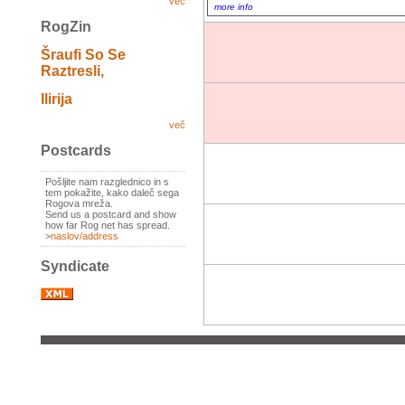
več
more info
RogZin
Šraufi So Se
Raztresli,
Ilirija
več
Postcards
Pošljite nam razglednico in s
tem pokažite, kako daleč sega
Rogova mreža.
Send us a postcard and show
how far Rog net has spread.
>
naslov/address
Syndicate