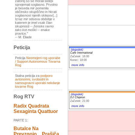
zatorej so se morali sklepi
sprejemati soglasno. Prvotno
je beseda
mir
pomenila
občinsko
skupščino
in hkrati
soglasnost
njenih sklepov[...]
Izraz
mir
odseva obdobje v
katerem je imel vsak član
skupnosti --
ženske ravno
tako kot moški
-- enake
pravice."
-- M. Eliade
Peticija
(dogodek)
Cafe International
Začetek: 16:00
Peticija
Neomejeni rog uporabe
Konec: 18:00
/ Support Autonomous Tovarna
more info
Rog
Stalna peticija za
podporo
avtonomni, svobodni in
samoupravni uporabi nekdanje
tovarne Rog
(dogodek)
Rog RTV
DJ Chipiron
Začetek: 21:00
Radix Quadrata
more info
Sexaginta Quattuor
PARTE 1:
Butalce Na
Prevzgojo _ Prašiča