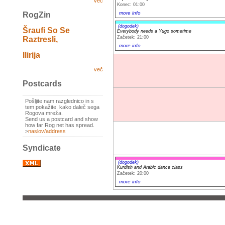
več
Konec: 01:00
more info
RogZin
(dogodek)
Šraufi So Se
Everybody needs a Yugo sometime
Začetek: 21:00
Raztresli,
more info
Ilirija
več
Postcards
Pošljite nam razglednico in s
tem pokažite, kako daleč sega
Rogova mreža.
Send us a postcard and show
how far Rog net has spread.
>
naslov/address
Syndicate
(dogodek)
Kurdish and Arabic dance class
Začetek: 20:00
more info