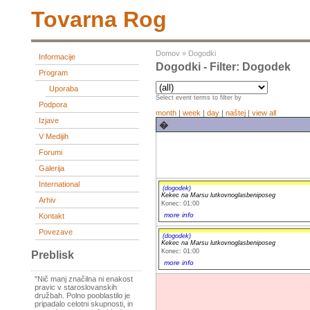
Tovarna Rog
Domov
»
Dogodki
Informacije
Dogodki - Filter: Dogodek
Program
Uporaba
Select event terms to filter by
Podpora
month
|
week
|
day
|
naštej
|
view all
Izjave
�
V Medijih
Forumi
Galerija
International
(dogodek)
Kekec na Marsu lutkovnoglasbeniposeg
Arhiv
Konec: 01:00
more info
Kontakt
Povezave
(dogodek)
Kekec na Marsu lutkovnoglasbeniposeg
Konec: 01:00
Preblisk
more info
"Nič manj značilna ni enakost
pravic v staroslovanskih
družbah. Polno pooblastilo je
pripadalo celotni skupnosti, in