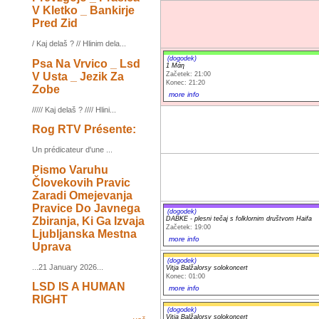
V Kletko _ Bankirje
Pred Zid
/ Kaj delaš ? // Hlinim dela...
(dogodek)
Psa Na Vrvico _ Lsd
1 Μάη
V Usta _ Jezik Za
Začetek: 21:00
Konec: 21:20
Zobe
more info
///// Kaj delaš ? //// Hlini...
Rog RTV Présente:
Un prédicateur d'une ...
Pismo Varuhu
Človekovih Pravic
Zaradi Omejevanja
Pravice Do Javnega
(dogodek)
Zbiranja, Ki Ga Izvaja
DABKE - plesni tečaj s folklornim društvom Haifa
Začetek: 19:00
Ljubljanska Mestna
more info
Uprava
(dogodek)
...21 January 2026...
Vitja Balžalorsy solokoncert
Konec: 01:00
LSD IS A HUMAN
more info
RIGHT
(dogodek)
Vitja Balžalorsy solokoncert