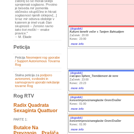
zatorej so se morali sklepi
sprejemati soglasno. Prvotno
je beseda
mir
pomenila
občinsko
skupščino
in hkrati
soglasnost
njenih sklepov[...]
Izraz
mir
odseva obdobje v
katerem je imel vsak član
skupnosti --
ženske ravno
(dogodek)
tako kot moški
-- enake
Kulturni benefit večer s Tanijem Bahtualijem
pravice."
Začetek: 20:00
-- M. Eliade
Konec: 23:00
more info
Peticija
Peticija
Neomejeni rog uporabe
/ Support Autonomous Tovarna
Rog
(dogodek)
Stalna peticija za
podporo
сэгсэрнэ Sphere_Tremblement de terre
avtonomni, svobodni in
Začetek: 23:00
samoupravni uporabi nekdanje
Konec: 23:23
tovarne Rog
more info
Rog RTV
(dogodek)
koncertimproviziraneglasbe Grom/Drašler
Konec: 01:00
Radix Quadrata
more info
Sexaginta Quattuor
(dogodek)
PARTE 1:
koncertimproviziraneglasbe Grom/Drašler
Konec: 01:00
Butalce Na
more info
Prevzgojo _ Prašiča