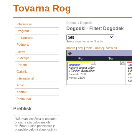
Tovarna Rog
Domov
»
Dogodki
Informacije
Dogodki - Filter: Dogodek
Program
Uporaba
Select event terms to filter by
Podpora
month
|
day
|
table
|
naštej
|
view all
Izjave
�
V Medijih
Pon
Tor
24
25
Forumi
(dogodek)
(d
Kulturni benefit večer
сэг
s Tanijem Bahtualijem
Sp
Galerija
de 
Začetek: 20:00
Zač
Konec: 23:00
International
Kon
Arhiv
Kontakt
Povezave
Preblisk
"Nič manj značilna ni enakost
pravic v staroslovanskih
družbah. Polno pooblastilo je
pripadalo celotni skupnosti, in