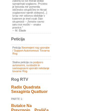
zatorej so se morali sklepi
sprejemati soglasno. Prvotno
je beseda
mir
pomenila
občinsko
skupščino
in hkrati
soglasnost
njenih sklepov[...]
Izraz
mir
odseva obdobje v
katerem je imel vsak član
skupnosti --
ženske ravno
tako kot moški
-- enake
pravice."
-- M. Eliade
Peticija
Peticija
Neomejeni rog uporabe
/ Support Autonomous Tovarna
Rog
Stalna peticija za
podporo
avtonomni, svobodni in
samoupravni uporabi nekdanje
tovarne Rog
Rog RTV
Radix Quadrata
Sexaginta Quattuor
PARTE 1:
Butalce Na
Prevzgojo _ Prašiča