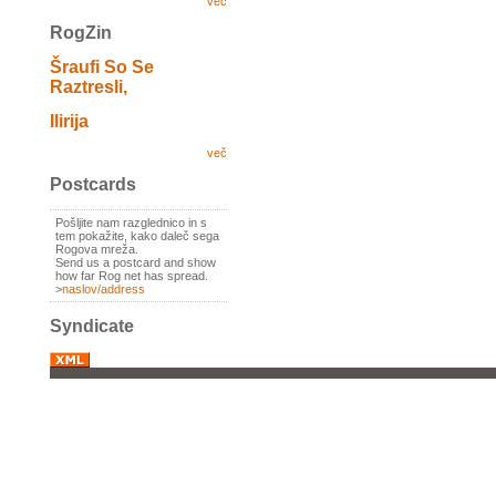
več
RogZin
Šraufi So Se
Raztresli,
Ilirija
več
Postcards
Pošljite nam razglednico in s
tem pokažite, kako daleč sega
Rogova mreža.
Send us a postcard and show
how far Rog net has spread.
>
naslov/address
Syndicate