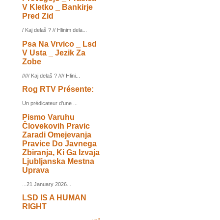
V Kletko _ Bankirje
Pred Zid
/ Kaj delaš ? // Hlinim dela...
Psa Na Vrvico _ Lsd
V Usta _ Jezik Za
Zobe
///// Kaj delaš ? //// Hlini...
Rog RTV Présente:
Un prédicateur d'une ...
Pismo Varuhu
Človekovih Pravic
Zaradi Omejevanja
Pravice Do Javnega
Zbiranja, Ki Ga Izvaja
Ljubljanska Mestna
Uprava
...21 January 2026...
LSD IS A HUMAN
RIGHT