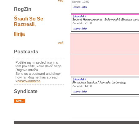
več
Konec: 19:00
more info
RogZin
(dogodek)
Šraufi So Se
Second Home presents: Bollywood & Bhangra part
Začetek: 21:00
Raztresli,
more info
Ilirija
več
Postcards
Pošljite nam razglednico in s
tem pokažite, kako daleč sega
Rogova mreža.
Send us a postcard and show
how far Rog net has spread.
(dogodek)
>
naslov/address
Ahmadova brivnica / Ahmad's barbershop
Začetek: 14:00
Syndicate
more info