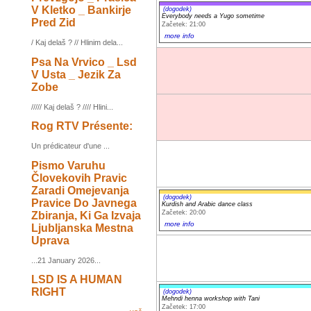
V Kletko _ Bankirje
(dogodek)
Everybody needs a Yugo sometime
Pred Zid
Začetek: 21:00
more info
/ Kaj delaš ? // Hlinim dela...
Psa Na Vrvico _ Lsd
V Usta _ Jezik Za
Zobe
///// Kaj delaš ? //// Hlini...
Rog RTV Présente:
Un prédicateur d'une ...
Pismo Varuhu
Človekovih Pravic
Zaradi Omejevanja
(dogodek)
Pravice Do Javnega
Kurdish and Arabic dance class
Začetek: 20:00
Zbiranja, Ki Ga Izvaja
more info
Ljubljanska Mestna
Uprava
...21 January 2026...
LSD IS A HUMAN
RIGHT
(dogodek)
Mehndi henna workshop with Tani
Začetek: 17:00