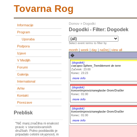
Tovarna Rog
Domov
»
Dogodki
Informacije
Dogodki - Filter: Dogodek
Program
Uporaba
Select event terms to filter by
Podpora
month
|
week
|
day
|
naštej
|
view all
Izjave
�
V Medijih
(dogodek)
сэгсэрнэ Sphere_Tremblement de terre
Forumi
Začetek: 23:00
Konec: 23:23
Galerija
more info
International
(dogodek)
Arhiv
koncertimproviziraneglasbe Grom/Drašler
Konec: 01:00
Kontakt
more info
Povezave
(dogodek)
koncertimproviziraneglasbe Grom/Drašler
Preblisk
Konec: 01:00
more info
"Nič manj značilna ni enakost
pravic v staroslovanskih
družbah. Polno pooblastilo je
pripadalo celotni skupnosti, in