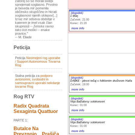
zatorej so se morali sklepi
sprejemati soglasno. Prvotno
je beseda
mir
pomenila
občinsko
skupščino
in hkrati
(dogodek)
soglasnost
njenih sklepov[...]
1 Μάη
Izraz
mir
odseva obdobje v
Začetek: 21:00
katerem je imel vsak član
Konec: 21:20
skupnosti --
ženske ravno
more info
tako kot moški
-- enake
pravice."
-- M. Eliade
Peticija
Peticija
Neomejeni rog uporabe
/ Support Autonomous Tovarna
Rog
Stalna peticija za
podporo
(dogodek)
avtonomni, svobodni in
DABKE - plesni tečaj s folklornim društvom Haifa
samoupravni uporabi nekdanje
Začetek: 19:00
tovarne Rog
more info
Rog RTV
(dogodek)
Vitja Balžalorsy solokoncert
Radix Quadrata
Konec: 01:00
more info
Sexaginta Quattuor
(dogodek)
PARTE 1:
Vitja Balžalorsy solokoncert
Konec: 01:00
Butalce Na
more info
Prevzgojo _ Prašiča