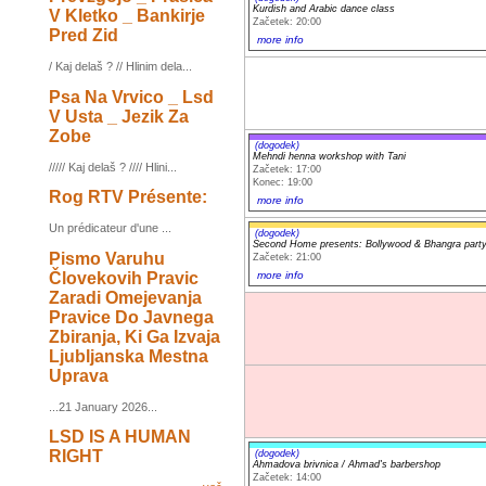
Kurdish and Arabic dance class
V Kletko _ Bankirje
Začetek: 20:00
Pred Zid
more info
/ Kaj delaš ? // Hlinim dela...
Psa Na Vrvico _ Lsd
V Usta _ Jezik Za
Zobe
(dogodek)
Mehndi henna workshop with Tani
///// Kaj delaš ? //// Hlini...
Začetek: 17:00
Konec: 19:00
Rog RTV Présente:
more info
Un prédicateur d'une ...
(dogodek)
Second Home presents: Bollywood & Bhangra part
Pismo Varuhu
Začetek: 21:00
Človekovih Pravic
more info
Zaradi Omejevanja
Pravice Do Javnega
Zbiranja, Ki Ga Izvaja
Ljubljanska Mestna
Uprava
...21 January 2026...
LSD IS A HUMAN
RIGHT
(dogodek)
Ahmadova brivnica / Ahmad's barbershop
Začetek: 14:00