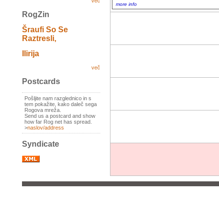
več
more info
RogZin
Šraufi So Se
Raztresli,
Ilirija
več
Postcards
Pošljite nam razglednico in s
tem pokažite, kako daleč sega
Rogova mreža.
Send us a postcard and show
how far Rog net has spread.
>
naslov/address
Syndicate