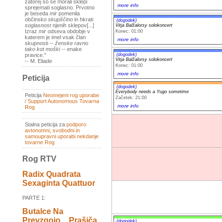
zatorej so se morali sklepi
more info
sprejemati soglasno. Prvotno
je beseda
mir
pomenila
občinsko
skupščino
in hkrati
(dogodek)
soglasnost
njenih sklepov[...]
Vitja Balžalorsy solokoncert
Izraz
mir
odseva obdobje v
Konec: 01:00
katerem je imel vsak član
more info
skupnosti --
ženske ravno
tako kot moški
-- enake
(dogodek)
pravice."
Vitja Balžalorsy solokoncert
-- M. Eliade
Konec: 01:00
more info
Peticija
(dogodek)
Everybody needs a Yugo sometime
Peticija
Neomejeni rog uporabe
Začetek: 21:00
/ Support Autonomous Tovarna
more info
Rog
Stalna peticija za
podporo
avtonomni, svobodni in
samoupravni uporabi nekdanje
tovarne Rog
Rog RTV
Radix Quadrata
Sexaginta Quattuor
PARTE 1:
Butalce Na
Prevzgojo _ Prašiča
(dogodek)