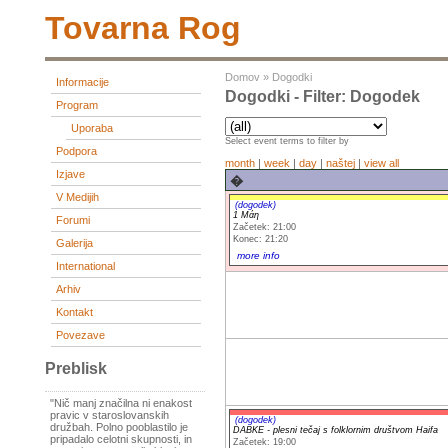
Tovarna Rog
Domov
»
Dogodki
Informacije
Dogodki - Filter: Dogodek
Program
Uporaba
Select event terms to filter by
Podpora
month
|
week
|
day
|
naštej
|
view all
Izjave
�
V Medijih
(dogodek)
1 Μάη
Forumi
Začetek: 21:00
Konec: 21:20
Galerija
more info
International
Arhiv
Kontakt
Povezave
Preblisk
"Nič manj značilna ni enakost
pravic v staroslovanskih
(dogodek)
družbah. Polno pooblastilo je
DABKE - plesni tečaj s folklornim društvom Haifa
pripadalo celotni skupnosti, in
Začetek: 19:00