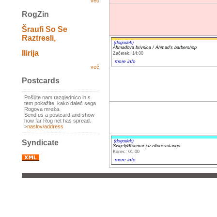
več
RogZin
Šraufi So Se
Raztresli,
(dogodek)
Ahmadova brivnica / Ahmad's barbershop
Ilirija
Začetek: 14:00
more info
več
Postcards
Pošljite nam razglednico in s
tem pokažite, kako daleč sega
Rogova mreža.
Send us a postcard and show
how far Rog net has spread.
>
naslov/address
(dogodek)
Syndicate
Švigelj&Kocmur jazz&nuevotango
Konec: 01:00
more info