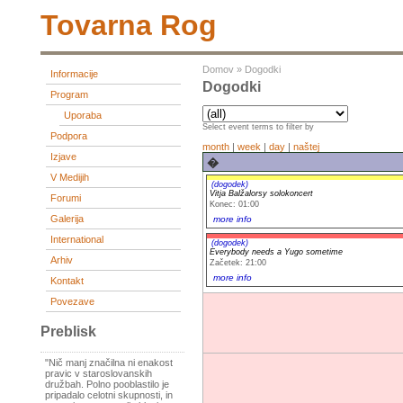
Tovarna Rog
Domov
»
Dogodki
Informacije
Dogodki
Program
Uporaba
Select event terms to filter by
Podpora
month
|
week
|
day
|
naštej
Izjave
�
V Medijih
(dogodek)
Vitja Balžalorsy solokoncert
Forumi
Konec: 01:00
Galerija
more info
International
(dogodek)
Everybody needs a Yugo sometime
Arhiv
Začetek: 21:00
more info
Kontakt
Povezave
Preblisk
"Nič manj značilna ni enakost
pravic v staroslovanskih
družbah. Polno pooblastilo je
pripadalo celotni skupnosti, in