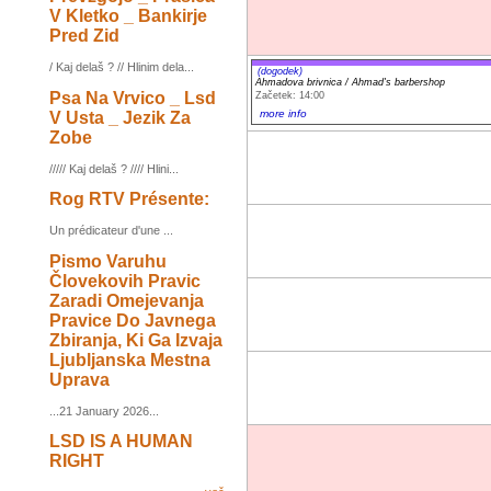
V Kletko _ Bankirje
Pred Zid
/ Kaj delaš ? // Hlinim dela...
(dogodek)
Ahmadova brivnica / Ahmad's barbershop
Psa Na Vrvico _ Lsd
Začetek: 14:00
more info
V Usta _ Jezik Za
Zobe
///// Kaj delaš ? //// Hlini...
Rog RTV Présente:
Un prédicateur d'une ...
Pismo Varuhu
Človekovih Pravic
Zaradi Omejevanja
Pravice Do Javnega
Zbiranja, Ki Ga Izvaja
Ljubljanska Mestna
Uprava
...21 January 2026...
LSD IS A HUMAN
RIGHT