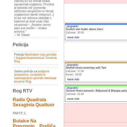
zatorej so se morali sklepi
sprejemati soglasno. Prvotno
je beseda
mir
pomenila
občinsko
skupščino
in hkrati
soglasnost
njenih sklepov[...]
Izraz
mir
odseva obdobje v
katerem je imel vsak član
skupnosti --
ženske ravno
(dogodek)
tako kot moški
-- enake
Kurdish and Arabic dance class
pravice."
Začetek: 20:00
-- M. Eliade
more info
Peticija
Peticija
Neomejeni rog uporabe
/ Support Autonomous Tovarna
Rog
(dogodek)
Mehndi henna workshop with Tani
Stalna peticija za
podporo
Začetek: 17:00
avtonomni, svobodni in
Konec: 19:00
samoupravni uporabi nekdanje
more info
tovarne Rog
(dogodek)
Rog RTV
Second Home presents: Bollywood & Bhangra part
Začetek: 21:00
more info
Radix Quadrata
Sexaginta Quattuor
PARTE 1:
Butalce Na
Prevzgojo _ Prašiča