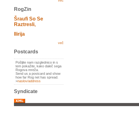
več
RogZin
Šraufi So Se
Raztresli,
Ilirija
več
Postcards
Pošljite nam razglednico in s
tem pokažite, kako daleč sega
Rogova mreža.
Send us a postcard and show
how far Rog net has spread.
>
naslov/address
Syndicate