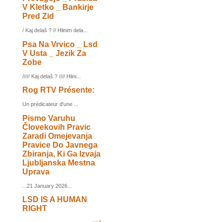
V Kletko _ Bankirje
Pred Zid
/ Kaj delaš ? // Hlinim dela...
Psa Na Vrvico _ Lsd
V Usta _ Jezik Za
Zobe
///// Kaj delaš ? //// Hlini...
Rog RTV Présente:
Un prédicateur d'une ...
Pismo Varuhu
Človekovih Pravic
Zaradi Omejevanja
Pravice Do Javnega
Zbiranja, Ki Ga Izvaja
Ljubljanska Mestna
Uprava
...21 January 2026...
LSD IS A HUMAN
RIGHT