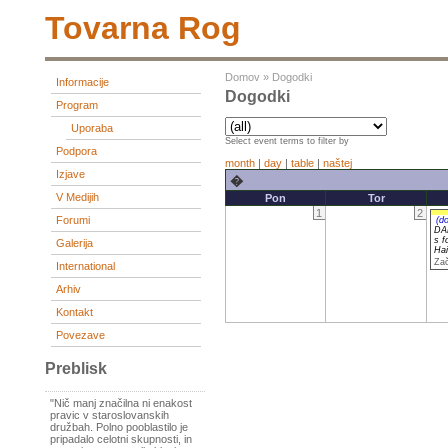
Tovarna Rog
Domov
»
Dogodki
Informacije
Dogodki
Program
Uporaba
Select event terms to filter by
Podpora
month
|
day
|
table
|
naštej
Izjave
�
V Medijih
Pon
Tor
1
2
Forumi
(d
DAB
s f
Galerija
Hai
Zač
International
Arhiv
Kontakt
Povezave
Preblisk
"Nič manj značilna ni enakost
pravic v staroslovanskih
družbah. Polno pooblastilo je
pripadalo celotni skupnosti, in