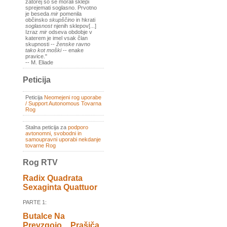
zatorej so se morali sklepi
sprejemati soglasno. Prvotno
je beseda
mir
pomenila
občinsko
skupščino
in hkrati
soglasnost
njenih sklepov[...]
Izraz
mir
odseva obdobje v
katerem je imel vsak član
skupnosti --
ženske ravno
tako kot moški
-- enake
pravice."
-- M. Eliade
Peticija
Peticija
Neomejeni rog uporabe
/ Support Autonomous Tovarna
Rog
Stalna peticija za
podporo
avtonomni, svobodni in
samoupravni uporabi nekdanje
tovarne Rog
Rog RTV
Radix Quadrata
Sexaginta Quattuor
PARTE 1:
Butalce Na
Prevzgojo _ Prašiča