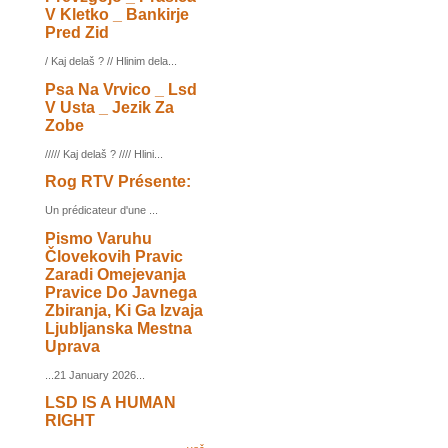
V Kletko _ Bankirje
Pred Zid
/ Kaj delaš ? // Hlinim dela...
Psa Na Vrvico _ Lsd
V Usta _ Jezik Za
Zobe
///// Kaj delaš ? //// Hlini...
Rog RTV Présente:
Un prédicateur d'une ...
Pismo Varuhu
Človekovih Pravic
Zaradi Omejevanja
Pravice Do Javnega
Zbiranja, Ki Ga Izvaja
Ljubljanska Mestna
Uprava
...21 January 2026...
LSD IS A HUMAN
RIGHT