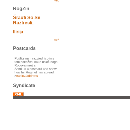
več
RogZin
Šraufi So Se
Raztresli,
Ilirija
več
Postcards
Pošljite nam razglednico in s
tem pokažite, kako daleč sega
Rogova mreža.
Send us a postcard and show
how far Rog net has spread.
>
naslov/address
Syndicate