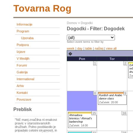
Tovarna Rog
Domov
»
Dogodki
Informacije
Dogodki - Filter: Dogodek
Program
Uporaba
Select event terms to filter by
Podpora
week
|
day
|
table
|
naštej
|
view all
Izjave
�
V Medijih
Pon
Tor
1
2
Forumi
DA
teč
dr
Galerija
Za
International
Arhiv
Kontakt
8
9
Kurdish and Arabic
dance class
Povezave
Začetek: 20:00
Preblisk
15
16
Ahmadova
brivnica / Ahmad's
"Nič manj značilna ni enakost
barbershop
pravic v staroslovanskih
Začetek: 14:00
družbah. Polno pooblastilo je
pripadalo celotni skupnosti, in