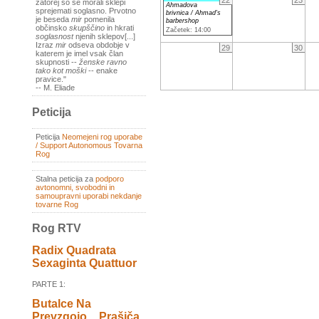
22
23
zatorej so se morali sklepi
Ahmadova
sprejemati soglasno. Prvotno
brivnica / Ahmad's
je beseda
mir
pomenila
barbershop
občinsko
skupščino
in hkrati
Začetek: 14:00
soglasnost
njenih sklepov[...]
Izraz
mir
odseva obdobje v
29
30
katerem je imel vsak član
skupnosti --
ženske ravno
tako kot moški
-- enake
pravice."
-- M. Eliade
Peticija
Peticija
Neomejeni rog uporabe
/ Support Autonomous Tovarna
Rog
Stalna peticija za
podporo
avtonomni, svobodni in
samoupravni uporabi nekdanje
tovarne Rog
Rog RTV
Radix Quadrata
Sexaginta Quattuor
PARTE 1:
Butalce Na
Prevzgojo _ Prašiča