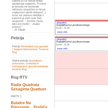
zatorej so se morali sklepi
sprejemati soglasno. Prvotno
je beseda
mir
pomenila
občinsko
skupščino
in hkrati
soglasnost
njenih sklepov[...]
Izraz
mir
odseva obdobje v
katerem je imel vsak član
skupnosti --
ženske ravno
(dogodek)
tako kot moški
-- enake
Švigelj&Kocmur jazz&nuevotango
pravice."
Konec: 01:00
-- M. Eliade
more info
Peticija
(dogodek)
Švigelj&Kocmur jazz&nuevotango
Konec: 01:00
Peticija
Neomejeni rog uporabe
more info
/ Support Autonomous Tovarna
Rog
Stalna peticija za
podporo
avtonomni, svobodni in
samoupravni uporabi nekdanje
tovarne Rog
Rog RTV
Radix Quadrata
Sexaginta Quattuor
PARTE 1:
Butalce Na
Prevzgojo _ Prašiča