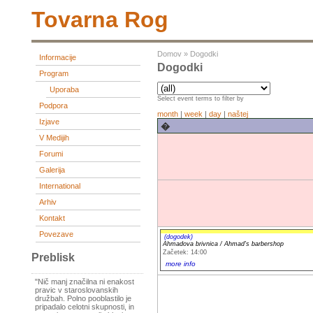
Tovarna Rog
Domov
»
Dogodki
Informacije
Dogodki
Program
Uporaba
Select event terms to filter by
Podpora
month
|
week
|
day
|
naštej
Izjave
�
V Medijih
Forumi
Galerija
International
Arhiv
Kontakt
Povezave
(dogodek)
Ahmadova brivnica / Ahmad's barbershop
Začetek: 14:00
Preblisk
more info
"Nič manj značilna ni enakost
pravic v staroslovanskih
družbah. Polno pooblastilo je
pripadalo celotni skupnosti, in