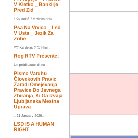
V Kletko _ Bankirje
Pred Zid
/ Kaj delaš ? // Hlinim dela...
Psa Na Vrvico _ Lsd
V Usta _ Jezik Za
Zobe
///// Kaj delaš ? //// Hlini...
Rog RTV Présente:
Un prédicateur d'une ...
Pismo Varuhu
Človekovih Pravic
Zaradi Omejevanja
Pravice Do Javnega
Zbiranja, Ki Ga Izvaja
Ljubljanska Mestna
Uprava
...21 January 2026...
LSD IS A HUMAN
RIGHT