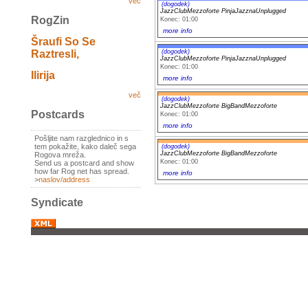
več
(dogodek)
JazzClubMezzoforte PinjaJazznaUnplugged
RogZin
Konec: 01:00
more info
Šraufi So Se
(dogodek)
Raztresli,
JazzClubMezzoforte PinjaJazznaUnplugged
Konec: 01:00
Ilirija
more info
več
(dogodek)
JazzClubMezzoforte BigBandMezzoforte
Postcards
Konec: 01:00
more info
Pošljite nam razglednico in s
tem pokažite, kako daleč sega
(dogodek)
JazzClubMezzoforte BigBandMezzoforte
Rogova mreža.
Konec: 01:00
Send us a postcard and show
how far Rog net has spread.
more info
>
naslov/address
Syndicate