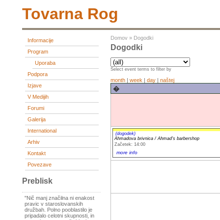
Tovarna Rog
Domov
»
Dogodki
Informacije
Dogodki
Program
Uporaba
Select event terms to filter by
Podpora
month
|
week
|
day
|
naštej
Izjave
�
V Medijih
Forumi
Galerija
International
(dogodek)
Ahmadova brivnica / Ahmad's barbershop
Arhiv
Začetek: 14:00
more info
Kontakt
Povezave
Preblisk
"Nič manj značilna ni enakost
pravic v staroslovanskih
družbah. Polno pooblastilo je
pripadalo celotni skupnosti, in