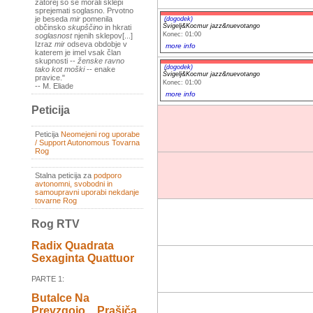
zatorej so se morali sklepi
sprejemati soglasno. Prvotno
je beseda
mir
pomenila
(dogodek)
Švigelj&Kocmur jazz&nuevotango
občinsko
skupščino
in hkrati
Konec: 01:00
soglasnost
njenih sklepov[...]
Izraz
mir
odseva obdobje v
more info
katerem je imel vsak član
skupnosti --
ženske ravno
(dogodek)
tako kot moški
-- enake
Švigelj&Kocmur jazz&nuevotango
pravice."
Konec: 01:00
-- M. Eliade
more info
Peticija
Peticija
Neomejeni rog uporabe
/ Support Autonomous Tovarna
Rog
Stalna peticija za
podporo
avtonomni, svobodni in
samoupravni uporabi nekdanje
tovarne Rog
Rog RTV
Radix Quadrata
Sexaginta Quattuor
PARTE 1:
Butalce Na
Prevzgojo _ Prašiča