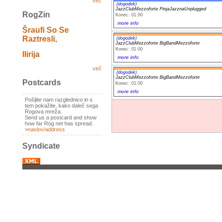
več
(dogodek)
JazzClubMezzoforte PinjaJazznaUnplugged
RogZin
Konec: 01:00
more info
Šraufi So Se
Raztresli,
(dogodek)
JazzClubMezzoforte BigBandMezzoforte
Konec: 01:00
Ilirija
more info
več
(dogodek)
JazzClubMezzoforte BigBandMezzoforte
Postcards
Konec: 01:00
more info
Pošljite nam razglednico in s
tem pokažite, kako daleč sega
Rogova mreža.
Send us a postcard and show
how far Rog net has spread.
>
naslov/address
Syndicate