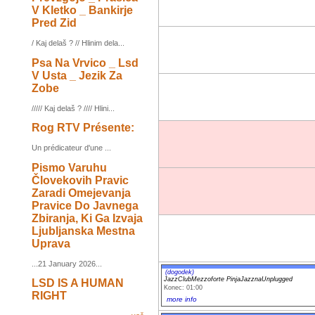
V Kletko _ Bankirje
Pred Zid
/ Kaj delaš ? // Hlinim dela...
Psa Na Vrvico _ Lsd
V Usta _ Jezik Za
Zobe
///// Kaj delaš ? //// Hlini...
Rog RTV Présente:
Un prédicateur d'une ...
Pismo Varuhu
Človekovih Pravic
Zaradi Omejevanja
Pravice Do Javnega
Zbiranja, Ki Ga Izvaja
Ljubljanska Mestna
Uprava
...21 January 2026...
(dogodek)
JazzClubMezzoforte PinjaJazznaUnplugged
LSD IS A HUMAN
Konec: 01:00
RIGHT
more info