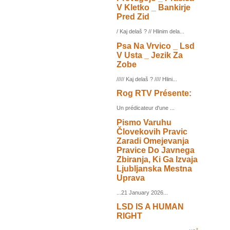
V Kletko _ Bankirje
Pred Zid
/ Kaj delaš ? // Hlinim dela...
Psa Na Vrvico _ Lsd
V Usta _ Jezik Za
Zobe
///// Kaj delaš ? //// Hlini...
Rog RTV Présente:
Un prédicateur d'une ...
Pismo Varuhu
Človekovih Pravic
Zaradi Omejevanja
Pravice Do Javnega
Zbiranja, Ki Ga Izvaja
Ljubljanska Mestna
Uprava
...21 January 2026...
LSD IS A HUMAN
RIGHT