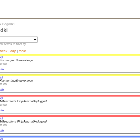
»
Dogodki
dki
nt terms to filter by
week
|
day
|
table
k)
&Kocmur jazz&nuevotango
01:00
nfo
k)
&Kocmur jazz&nuevotango
01:00
nfo
k)
bMezzoforte PinjaJazznaUnplugged
01:00
nfo
k)
bMezzoforte PinjaJazznaUnplugged
01:00
nfo
k)