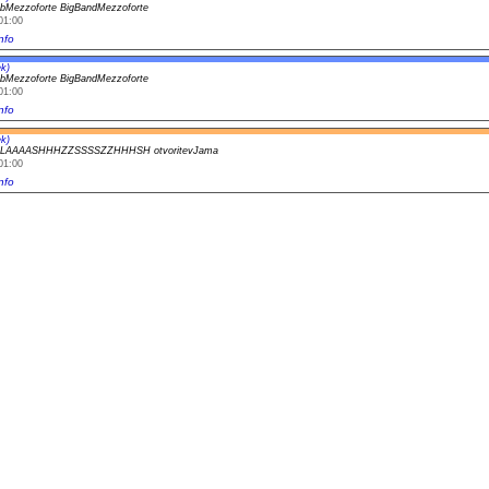
bMezzoforte BigBandMezzoforte
01:00
nfo
k)
bMezzoforte BigBandMezzoforte
01:00
nfo
k)
LAAAASHHHZZSSSSZZHHHSH otvoritevJama
01:00
nfo