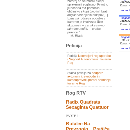
zatorej so se morali sklepi
JazzClu
sprejemati soglasno. Prvotno
Konec: 
je beseda
mir
pomenila
more i
občinsko
skupščino
in hkrati
soglasnost
njenih sklepov[...]
(dogode
Izraz
mir
odseva obdobje v
JazzClu
katerem je imel vsak član
Konec: 
skupnosti --
ženske ravno
tako kot moški
-- enake
more i
pravice."
-- M. Eliade
(dogode
THE SP
Konec: 
Peticija
more i
Peticija
Neomejeni rog uporabe
/ Support Autonomous Tovarna
Rog
Stalna peticija za
podporo
avtonomni, svobodni in
samoupravni uporabi nekdanje
tovarne Rog
Rog RTV
Radix Quadrata
Sexaginta Quattuor
PARTE 1:
Butalce Na
Prevzgojo _ Prašiča