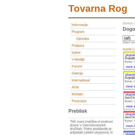
Tovarna Rog
Domov
Informacije
Dogo
Program
Uporaba
Select eve
Podpora
month
|
Izjave
(dogode
Švigelj
V Medijih
Konec: 
Forumi
more i
Galerija
(dogode
Švigelj
International
Konec: 
more i
Arhiv
Kontakt
(dogode
JazzClu
Povezave
Konec: 
more i
Preblisk
(dogode
JazzClu
Konec: 
"Nič manj značilna ni enakost
pravic v staroslovanskih
more i
družbah. Polno pooblastilo je
pripadalo celotni skupnosti, in
(dogode