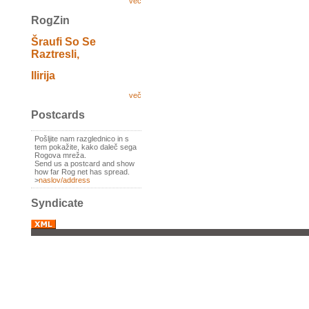
več
RogZin
Šraufi So Se
Raztresli,
Ilirija
več
Postcards
Pošljite nam razglednico in s
tem pokažite, kako daleč sega
Rogova mreža.
Send us a postcard and show
how far Rog net has spread.
>
naslov/address
Syndicate