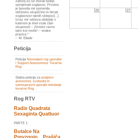
zatorej so se morali sklepi
sprejemati soglasno. Prvotno
je beseda
mir
pomenila
26
27
občinsko
skupščino
in hkrati
soglasnost
njenih sklepov[...]
Izraz
mir
odseva obdobje v
katerem je imel vsak član
skupnosti --
ženske ravno
tako kot moški
-- enake
pravice."
-- M. Eliade
Peticija
Peticija
Neomejeni rog uporabe
/ Support Autonomous Tovarna
Rog
Stalna peticija za
podporo
avtonomni, svobodni in
samoupravni uporabi nekdanje
tovarne Rog
Rog RTV
Radix Quadrata
Sexaginta Quattuor
PARTE 1:
Butalce Na
Prevzgojo _ Prašiča