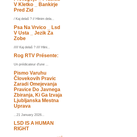
V Kletko _ Bankirje
Pred Zid
/ Kaj delaš ? // Hlinim dela...
Psa Na Vrvico _ Lsd
V Usta _ Jezik Za
Zobe
///// Kaj delaš ? //// Hlini...
Rog RTV Présente:
Un prédicateur d'une ...
Pismo Varuhu
Človekovih Pravic
Zaradi Omejevanja
Pravice Do Javnega
Zbiranja, Ki Ga Izvaja
Ljubljanska Mestna
Uprava
...21 January 2026...
LSD IS A HUMAN
RIGHT