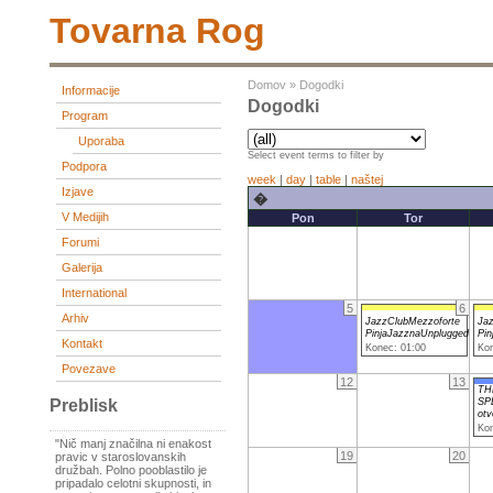
Tovarna Rog
Domov
»
Dogodki
Informacije
Dogodki
Program
Uporaba
Select event terms to filter by
Podpora
week
|
day
|
table
|
naštej
Izjave
�
V Medijih
Pon
Tor
Forumi
Galerija
International
5
6
Arhiv
JazzClubMezzoforte
Ja
PinjaJazznaUnplugged
Pin
Kontakt
Konec: 01:00
Kon
Povezave
12
13
TH
SP
Preblisk
otv
Kon
"Nič manj značilna ni enakost
19
20
pravic v staroslovanskih
družbah. Polno pooblastilo je
pripadalo celotni skupnosti, in